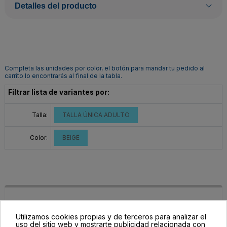
Detalles del producto
Completa las unidades por color, el botón para mandar tu pedido al
carrito lo encontrarás al final de la tabla.
Filtrar lista de variantes por:
Talla:
TALLA ÚNICA ADULTO
Color:
BEIGE
Utilizamos cookies propias y de terceros para analizar el
uso del sitio web y mostrarte publicidad relacionada con