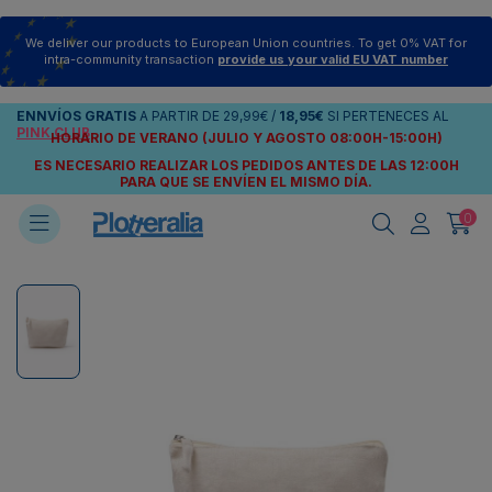
We deliver our products to European Union countries. To get 0% VAT for
intra-community transaction
provide us your valid EU VAT number
ENNVÍOS
GRATIS
A PARTIR DE
29,99€
/
18,95€
SI PERTENECES AL
PINK CLUB
HORARIO DE VERANO (JULIO Y AGOSTO 08:00H-15:00H)
ES NECESARIO REALIZAR LOS PEDIDOS ANTES DE LAS 12:00H
PARA QUE SE ENVÍEN
EL MISMO DÍA.
0