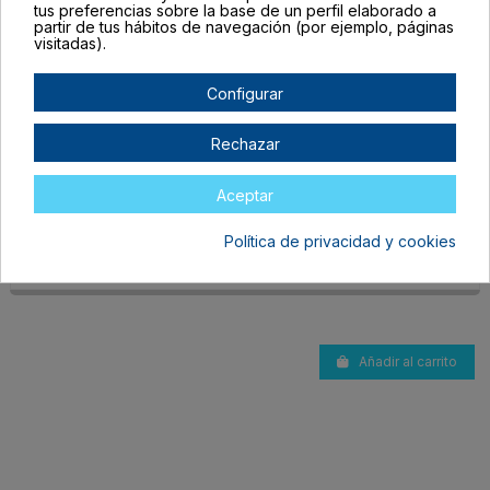
tus preferencias sobre la base de un perfil elaborado a
partir de tus hábitos de navegación (por ejemplo, páginas
visitadas).
Configurar
NE7569S106
Rechazar
TALLA ÚNICA ADULTO
BEIGE
Aceptar
En stock
1,17 €
Política de privacidad y cookies
Añadir al carrito