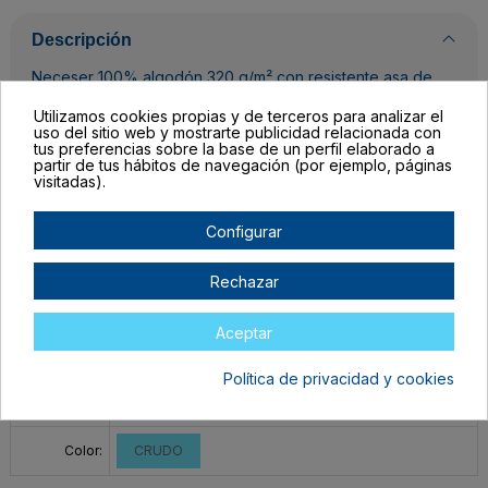
Descripción
Neceser 100% algodón 320 g/m² con resistente asa de
estilo náutico.
Utilizamos cookies propias y de terceros para analizar el
Composición: Algodón
uso del sitio web y mostrarte publicidad relacionada con
tus preferencias sobre la base de un perfil elaborado a
partir de tus hábitos de navegación (por ejemplo, páginas
Detalles del producto
visitadas).
Configurar
Rechazar
Completa las unidades por color, el botón para mandar tu pedido al
carrito lo encontrarás al final de la tabla.
Aceptar
Filtrar lista de variantes por:
Política de privacidad y cookies
Talla:
TALLA ÚNICA ADULTO
Color:
CRUDO