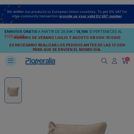
We deliver our products to European Union countries. To get 0% VAT for
intra-community transaction
provide us your valid EU VAT number
ENNVÍOS
GRATIS
A PARTIR DE
29,99€
/
18,95€
SI PERTENECES AL
PINK CLUB
HORARIO DE VERANO (JULIO Y AGOSTO 08:00H-15:00H)
ES NECESARIO REALIZAR LOS PEDIDOS ANTES DE LAS 12:00H
PARA QUE SE ENVÍEN
EL MISMO DÍA.
0