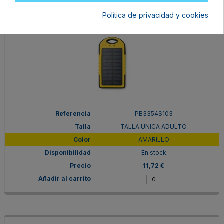
Política de privacidad y cookies
PB3354S103
TALLA ÚNICA ADULTO
AMARILLO
En stock
11,72 €