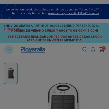
We deliver our products to European Union countries. To get 0% VAT for
intra-community transaction
provide us your valid EU VAT number
ENNVÍOS
GRATIS
A PARTIR DE
29,99€
/
18,95€
SI PERTENECES AL
PINK CLUB
HORARIO DE VERANO (JULIO Y AGOSTO 08:00H-15:00H)
ES NECESARIO REALIZAR LOS PEDIDOS ANTES DE LAS 12:00H
PARA QUE SE ENVÍEN
EL MISMO DÍA.
0