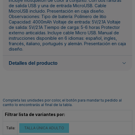
Incluye mosquetón de color a conjunto. Con dos ranuras
de salida USB y una de entrada MicroUSB. Cable
MicroUSB incluido. Presentación en caja diseño.
Observaciones: Tipo de batería: Polímero de litio
Capacidad: 4000mAh Voltaje de entrada: 5V/2.1A Voltaje
de salida: 5V/2.1A Tiempo de carga: 5-6 horas Protector
externo anticaídas. Incluye cable Micro USB. Manual de
instrucciones disponible en 6 idiomas: español, ingles,
francés, italiano, portugués y alemán. Presentación en caja
diseño.
Detalles del producto
Completa las unidades por color, el botón para mandar tu pedido al
carrito lo encontrarás al final de la tabla.
Filtrar lista de variantes por:
Talla:
TALLA ÚNICA ADULTO