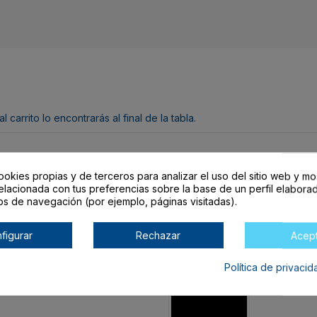
arrito lo encontrarás al final de la tabla.
ookies propias y de terceros para analizar el uso del sitio web y mo
O
elacionada con tus preferencias sobre la base de un perfil elaborad
os de navegación (por ejemplo, páginas visitadas).
figurar
Rechazar
Acep
Talla
Color
Dispon
Política de privaci