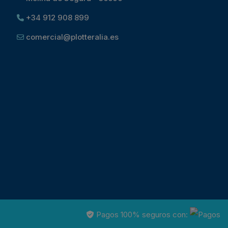
+34 912 908 899
comercial@plotteralia.es
Pagos 100% seguros con: