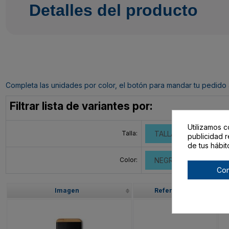
Detalles del producto
Completa las unidades por color, el botón para mandar tu pedido al c
Filtrar lista de variantes por:
Utilizamos c
Talla:
TALLA ÚNICA ADULT
publicidad r
de tus hábit
Color:
NEGRO
PLATA
Con
Imagen
Referencia