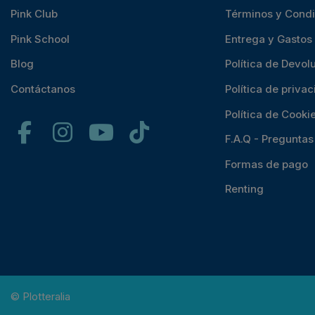
Pink Club
Términos y Cond
Pink School
Entrega y Gastos
Blog
Política de Devol
Contáctanos
Política de priva
Política de Cooki
F.A.Q - Pregunta
Formas de pago
Renting
© Plotteralia