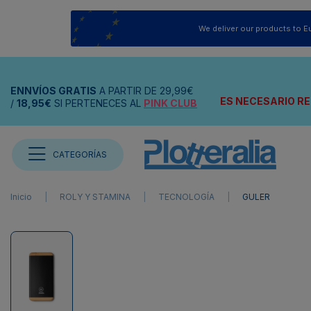
We deliver our products to E
ENNVÍOS
GRATIS
A PARTIR DE
29,99€
ES NECESARIO RE
/
18,95€
SI PERTENECES AL
PINK CLUB
CATEGORÍAS
Inicio
ROLY Y STAMINA
TECNOLOGÍA
GULER