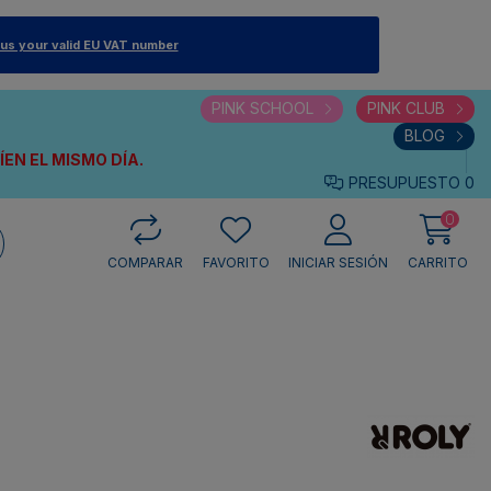
 us your valid EU VAT number
PINK SCHOOL
PINK CLUB
BLOG
VÍEN
EL MISMO DÍA.
PRESUPUESTO
0
0
COMPARAR
FAVORITO
INICIAR SESIÓN
CARRITO