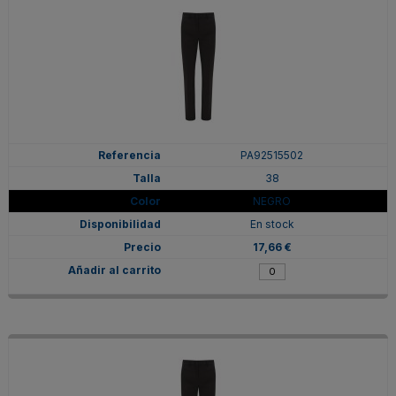
PA92515502
38
NEGRO
En stock
17,66 €