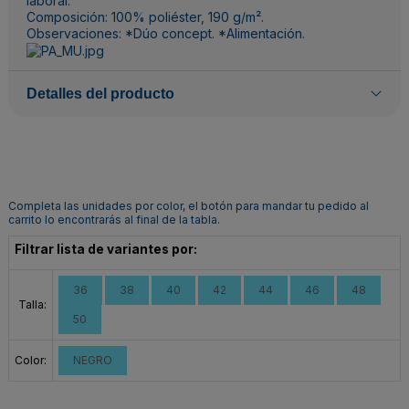
laboral.
Composición: 100% poliéster, 190 g/m².
Observaciones: *Dúo concept. *Alimentación.
Detalles del producto
Completa las unidades por color, el botón para mandar tu pedido al
carrito lo encontrarás al final de la tabla.
Filtrar lista de variantes por:
36
38
40
42
44
46
48
Talla:
50
Color:
NEGRO