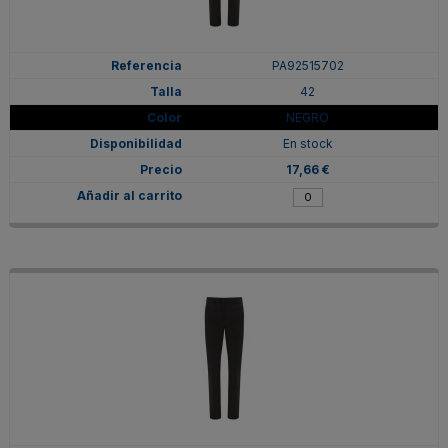
PA92515702
42
NEGRO
En stock
17,66 €