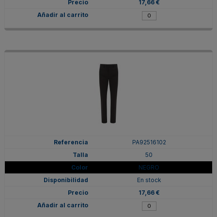
17,66 €
PA92516102
50
NEGRO
En stock
17,66 €