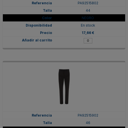
PA92515802
44
NEGRO
En stock
17,66 €
PA92515902
46