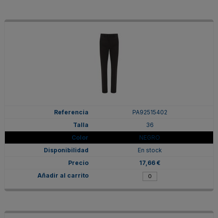
PA92515402
36
NEGRO
En stock
17,66 €