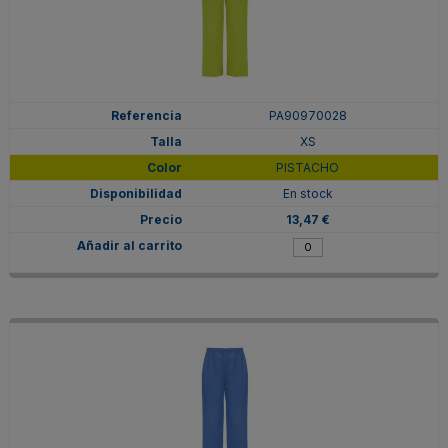
PA90970028
XS
PISTACHO
En stock
13,47 €