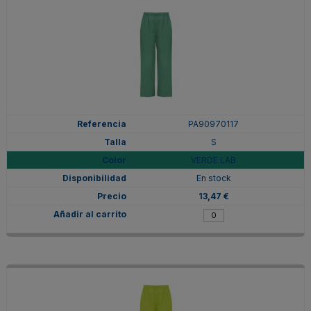
PA90970117
S
VERDE LAB
En stock
13,47 €