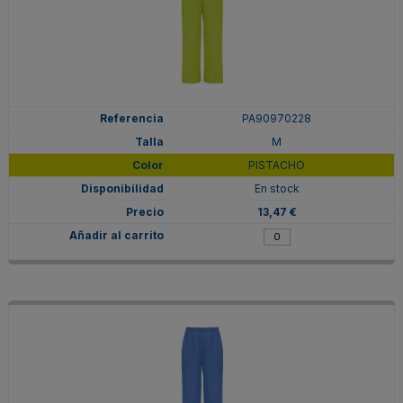
PA90970228
M
PISTACHO
En stock
13,47 €