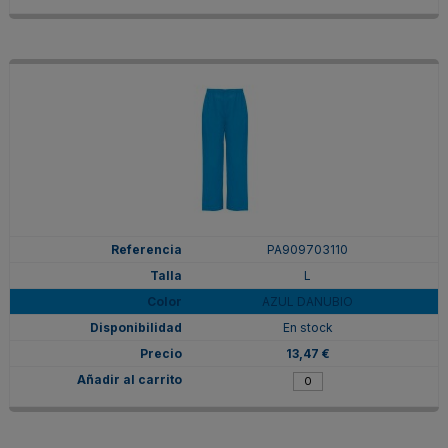
PA909703110
L
AZUL DANUBIO
En stock
13,47 €