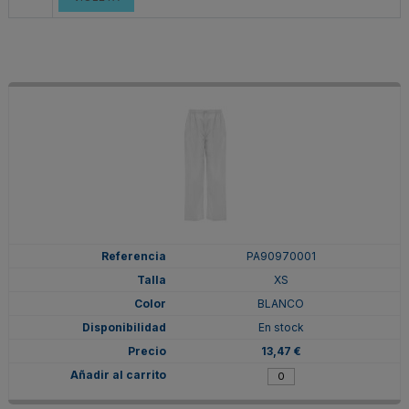
PA90970001
XS
BLANCO
En stock
13,47 €