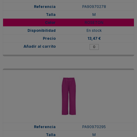
PA90970278
M
ROSETON
En stock
13,47 €
PA90970295
M