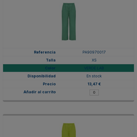
PA90970017
XS
VERDE LAB
En stock
13,47 €