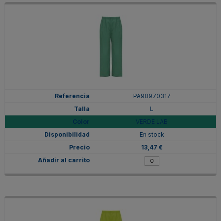
PA90970317
L
VERDE LAB
En stock
13,47 €