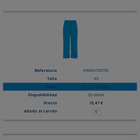
PA909700110
XS
AZUL DANUBIO
En stock
13,47 €