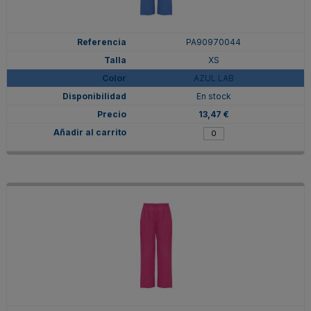
PA90970044
XS
AZUL LAB
En stock
13,47 €