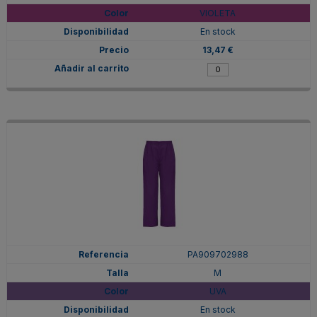
VIOLETA
En stock
13,47 €
PA909702988
M
UVA
En stock