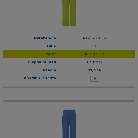
PA90970128
S
PISTACHO
En stock
13,47 €