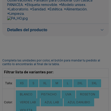
Observaciones: Pantalón para combinar con casaca
PANACEA. *Etiqueta removible. *Modelo unisex.
*Laboratorio. *Sanidad. *Estética. *Alimentación.
*Limpieza.
Detalles del producto
Completa las unidades por color, el botón para mandar tu pedido al
carrito lo encontrarás al final de la tabla.
Filtrar lista de variantes por:
Talla:
XS
S
XL
M
L
2XL
3XL
BLANCO
PISTACHO
UVA
ROSETON
Color:
VERDE LAB
AZUL LAB
AZUL DANUBIO
VIOLETA