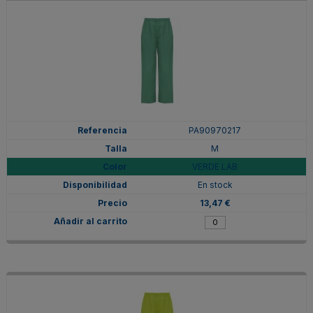
PA90970217
M
VERDE LAB
En stock
13,47 €