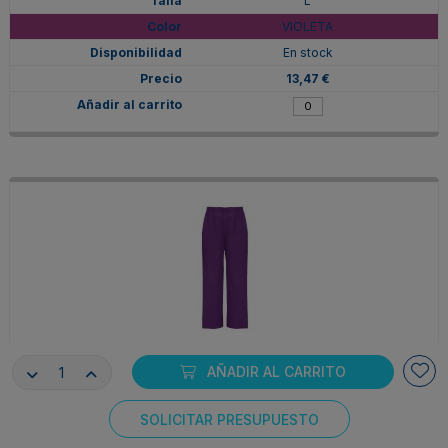
L
VIOLETA
En stock
13,47 €
PA909703988
AÑADIR AL CARRITO
L
SOLICITAR PRESUPUESTO
UVA
Consentimiento de cookies
En stock