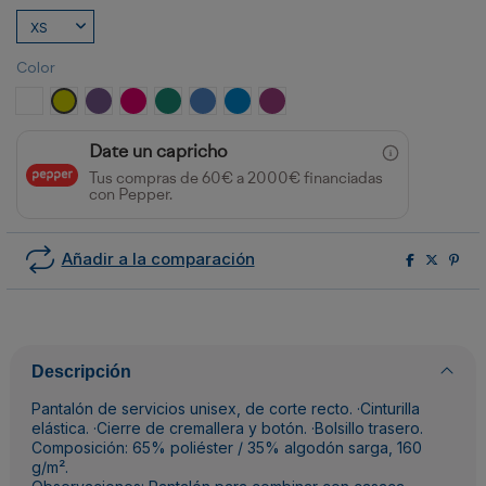
Color
BLANCO
PISTACHO
UVA
ROSETON
VERDE LAB
AZUL LAB
AZUL DANUBIO
VIOLETA
Date un capricho
Tus compras de 60€ a 2000€ financiadas
con Pepper.
Añadir a la comparación
Descripción
Pantalón de servicios unisex, de corte recto. ·Cinturilla
elástica. ·Cierre de cremallera y botón. ·Bolsillo trasero.
Composición: 65% poliéster / 35% algodón sarga, 160
g/m².