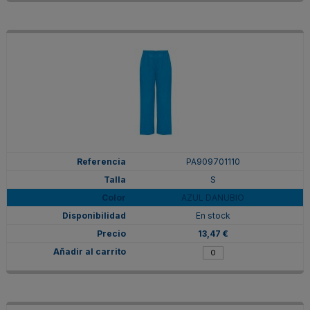
PA909701110
S
AZUL DANUBIO
En stock
13,47 €