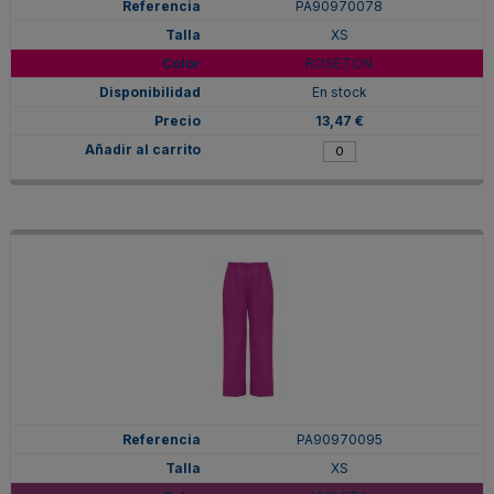
PA90970078
XS
ROSETON
En stock
13,47 €
PA90970095
XS