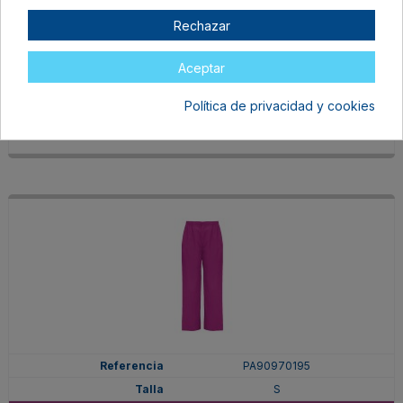
PA90970178
Rechazar
S
ROSETON
Aceptar
En stock
Política de privacidad y cookies
13,47 €
PA90970195
S