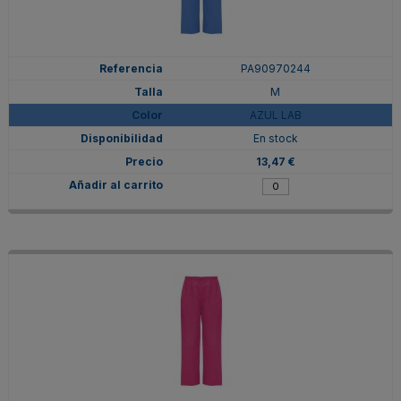
PA90970244
M
AZUL LAB
En stock
13,47 €