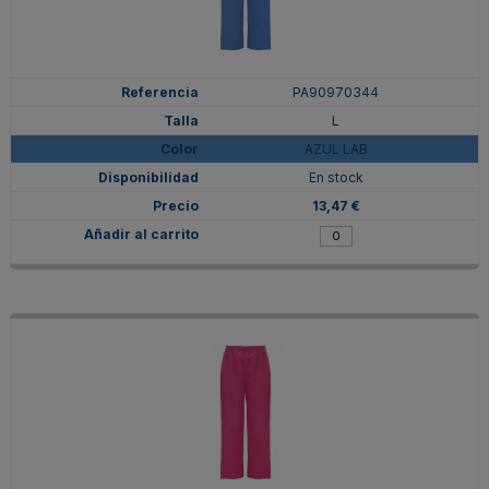
PA90970344
L
AZUL LAB
En stock
13,47 €