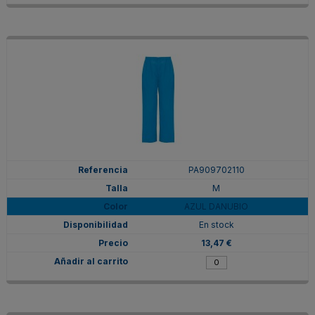
PA909702110
M
AZUL DANUBIO
En stock
13,47 €