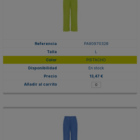
PA90970328
L
PISTACHO
En stock
13,47 €