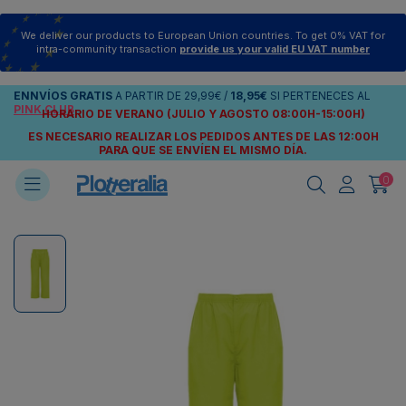
We deliver our products to European Union countries. To get 0% VAT for
intra-community transaction
provide us your valid EU VAT number
ENNVÍOS
GRATIS
A PARTIR DE
29,99€
/
18,95€
SI PERTENECES AL
PINK CLUB
HORARIO DE VERANO (JULIO Y AGOSTO 08:00H-15:00H)
ES NECESARIO REALIZAR LOS PEDIDOS ANTES DE LAS 12:00H
PARA QUE SE ENVÍEN
EL MISMO DÍA.
0