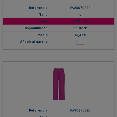
PA90970378
L
ROSETON
En stock
13,47 €
PA90970395