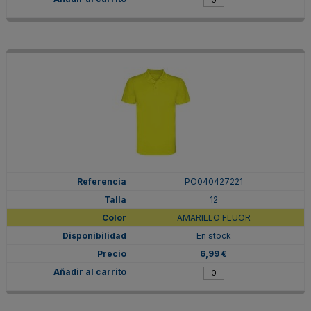
PO040427221
12
AMARILLO FLUOR
En stock
6,99 €