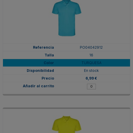
PO04042912
16
TURQUESA
En stock
6,99 €