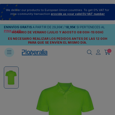
We deliver our products to European Union countries. To get 0% VAT for
intra-community transaction
provide us your valid EU VAT number
ENNVÍOS
GRATIS
A PARTIR DE
29,99€
/
18,95€
SI PERTENECES AL
PINK CLUB
HORARIO DE VERANO (JULIO Y AGOSTO 08:00H-15:00H)
ES NECESARIO REALIZAR LOS PEDIDOS ANTES DE LAS 12:00H
PARA QUE SE ENVÍEN
EL MISMO DÍA.
0