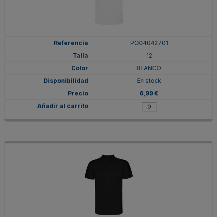
PO04042701
12
BLANCO
En stock
6,99 €