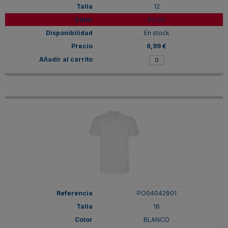
12
ROJO
En stock
6,99 €
PO04042901
16
BLANCO