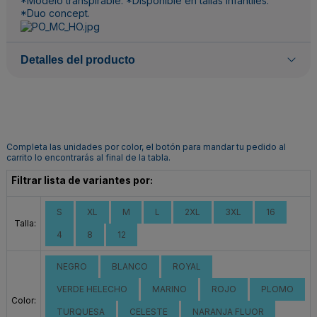
*Modelo transpirable. *Disponible en tallas infantiles.
*Duo concept.
Detalles del producto
Completa las unidades por color, el botón para mandar tu pedido al
carrito lo encontrarás al final de la tabla.
Filtrar lista de variantes por:
S
XL
M
L
2XL
3XL
16
Talla:
4
8
12
NEGRO
BLANCO
ROYAL
VERDE HELECHO
MARINO
ROJO
PLOMO
Color:
TURQUESA
CELESTE
NARANJA FLUOR