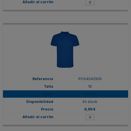
PO04042905
16
ROYAL
En stock
6,99 €