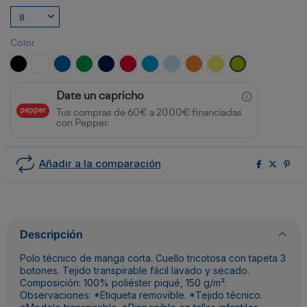
Color
NEGRO
BLANCO
ROYAL
VERDE HELECHO
MARINO
ROJO
TURQUESA
CELESTE
NARANJA FLUOR
AMARILLO FLUOR
LIMA
Date un capricho
Tus compras de 60€ a 2000€ financiadas
con Pepper.
Añadir a la comparación
Descripción
Polo técnico de manga corta. Cuello tricotosa con tapeta 3
botones. Tejido transpirable fácil lavado y secado.
Composición: 100% poliéster piqué, 150 g/m².
Observaciones: *Etiqueta removible. *Tejido técnico.