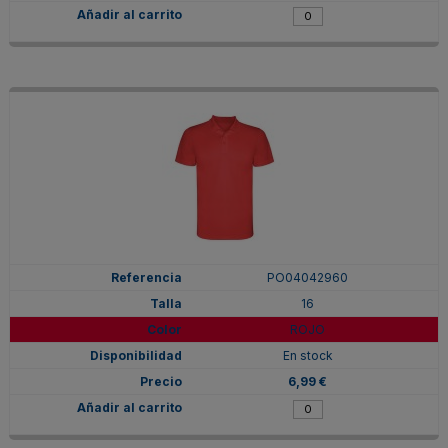
PO04042960
16
ROJO
En stock
6,99 €