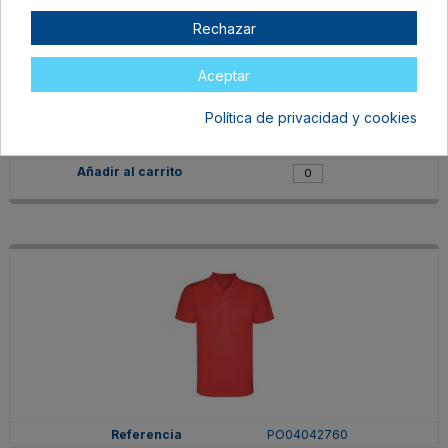
Rechazar
PO04042755
12
Aceptar
MARINO
Política de privacidad y cookies
En stock
6,99 €
PO04042760