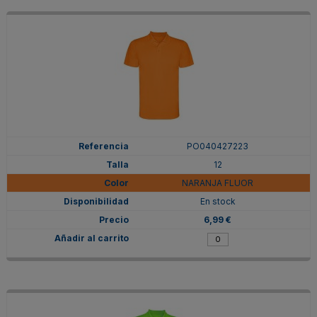
PO040427223
12
NARANJA FLUOR
En stock
6,99 €