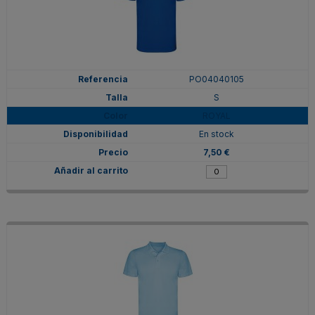
PO04040105
S
ROYAL
En stock
7,50 €