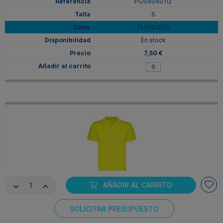
PO04040112
S
TURQUESA
En stock
7,50 €
AÑADIR AL CARRITO
PO040401221
SOLICITAR PRESUPUESTO
S
Consentimiento de cookies
AMARILLO FLUOR