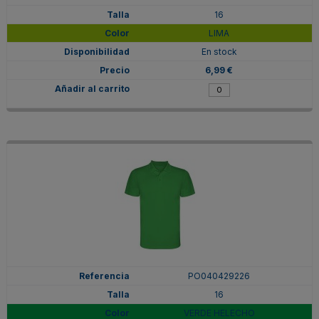
16
LIMA
En stock
6,99 €
PO040429226
16
VERDE HELECHO