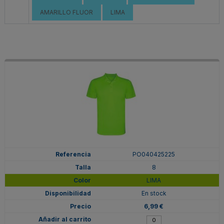
AMARILLO FLUOR
LIMA
PO040425225
8
LIMA
En stock
6,99 €