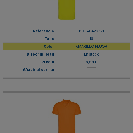
PO040429221
16
AMARILLO FLUOR
En stock
6,99 €