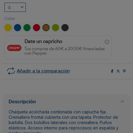
Color
AMARILLO/MARINO
ROYAL/MARINO
VERDE HELECHO/MARINO
ROJO/NEGRO
AMARILLO CURRY/NEGRO
LIMA/NEGRO
EBANO/NEGRO
Date un capricho
Tus compras de 60€ a 2000€ financiadas
con Pepper.
Añadir a la comparación
Descripción
Chaqueta acolchada combinada con capucha fija.
Cremallera frontal cubierta con una tapeta. Protector de
barbilla. Dos bolsillos laterales con cremallera. Puños
elásticos. Acceso interno para reprocesos en espalda y