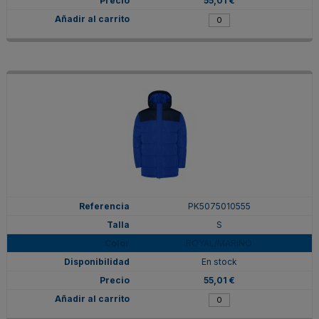
55,01 €
PK5075010555
S
ROYAL/MARINO
En stock
55,01 €