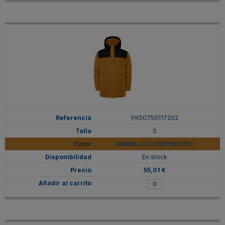
PK50750117202
S
AMARILLO CURRY/NEGRO
En stock
55,01 €