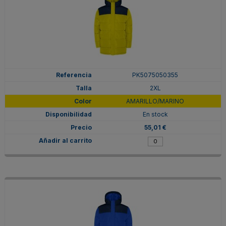
PK5075050355
2XL
AMARILLO/MARINO
En stock
55,01 €