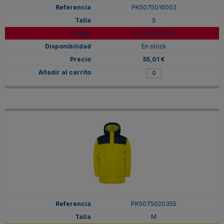
PK5075016002
S
ROJO/NEGRO
En stock
55,01 €
PK5075020355
M