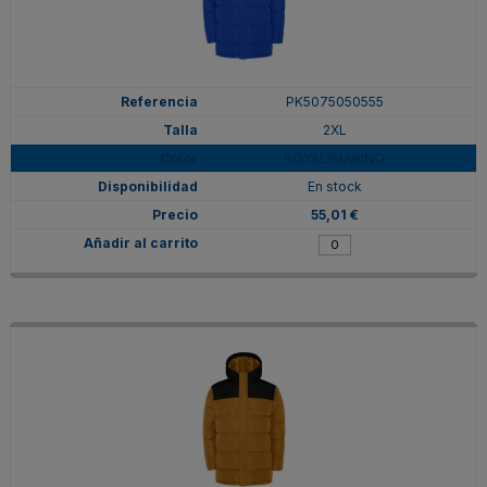
PK5075050555
2XL
ROYAL/MARINO
En stock
55,01 €