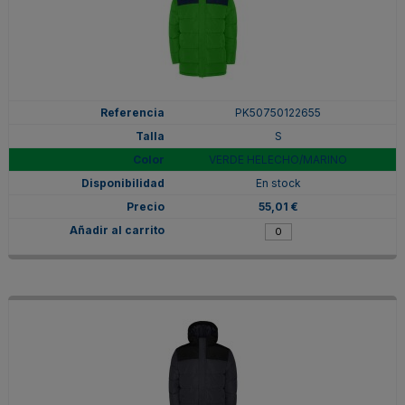
PK50750122655
S
VERDE HELECHO/MARINO
En stock
55,01 €