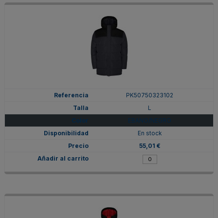
PK50750323102
L
EBANO/NEGRO
En stock
55,01 €