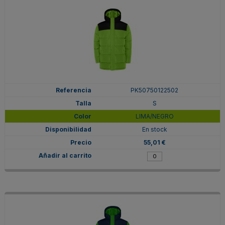
PK50750122502
S
LIMA/NEGRO
En stock
55,01 €