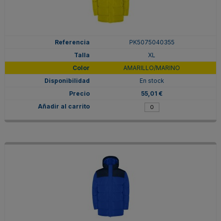
PK5075040355
XL
AMARILLO/MARINO
En stock
55,01 €