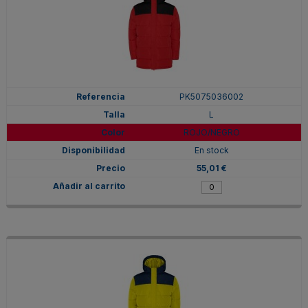
PK5075036002
L
ROJO/NEGRO
En stock
55,01 €