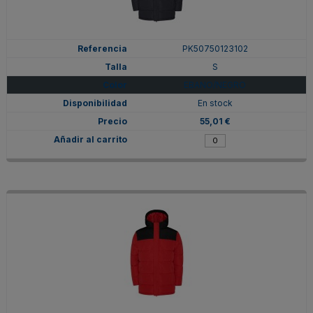
PK50750123102
S
EBANO/NEGRO
En stock
55,01 €