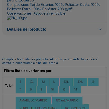
pecho izquierdo.
Composición: Tejido Exterior: 100% Poliéster Guata: 100%
Poliéster Forro: 100% Poliéster 708 g/m²
Observaciones: *Etiqueta removible
Detalles del producto
Completa las unidades por color, el botón para mandar tu pedido al
carrito lo encontrarás al final de la tabla.
Filtrar lista de variantes por:
S
XL
M
L
2XL
3XL
16
Talla:
4
6
8
10
12
14
AMARILLO/MARINO
ROYAL/MARINO
VERDE HELECHO/MARINO
ROJO/NEGRO