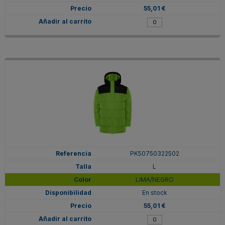
55,01 €
PK50750322502
L
LIMA/NEGRO
En stock
55,01 €