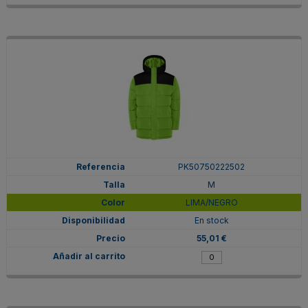
PK50750222502
M
LIMA/NEGRO
En stock
55,01 €