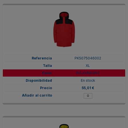
PK5075046002
XL
ROJO/NEGRO
En stock
55,01 €