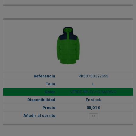
PK50750322655
L
VERDE HELECHO/MARINO
En stock
55,01 €