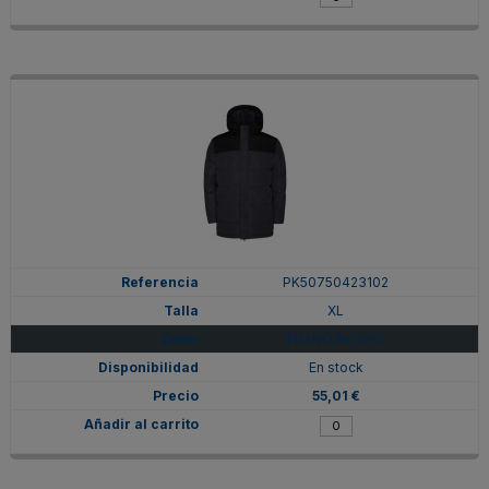
PK50750423102
XL
EBANO/NEGRO
En stock
55,01 €