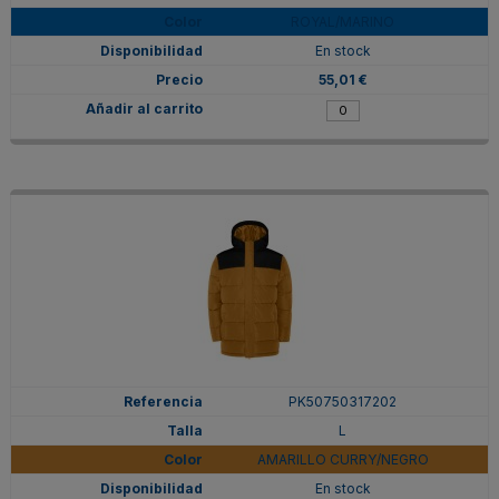
ROYAL/MARINO
En stock
55,01 €
PK50750317202
L
AMARILLO CURRY/NEGRO
En stock