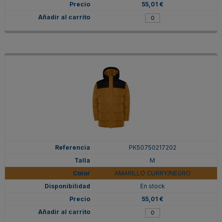
55,01 €
PK50750217202
M
AMARILLO CURRY/NEGRO
En stock
55,01 €