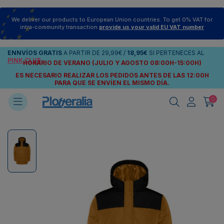
We deliver our products to European Union countries. To get 0% VAT for
intra-community transaction
provide us your valid EU VAT number
ENNVÍOS
GRATIS
A PARTIR DE
29,99€
/
18,95€
SI PERTENECES AL
PINK CLUB
HORARIO DE VERANO (JULIO Y AGOSTO 08:00H-15:00H)
ES NECESARIO REALIZAR LOS PEDIDOS ANTES DE LAS 12:00H
PARA QUE SE ENVÍEN
EL MISMO DÍA.
0