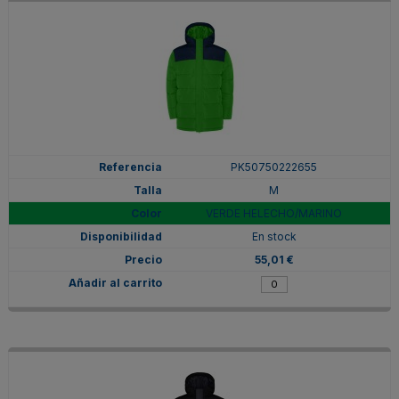
PK50750222655
M
VERDE HELECHO/MARINO
En stock
55,01 €