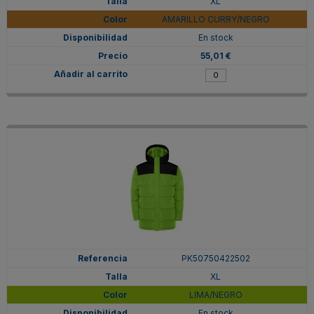
XL
AMARILLO CURRY/NEGRO
En stock
55,01 €
PK50750422502
XL
LIMA/NEGRO
En stock