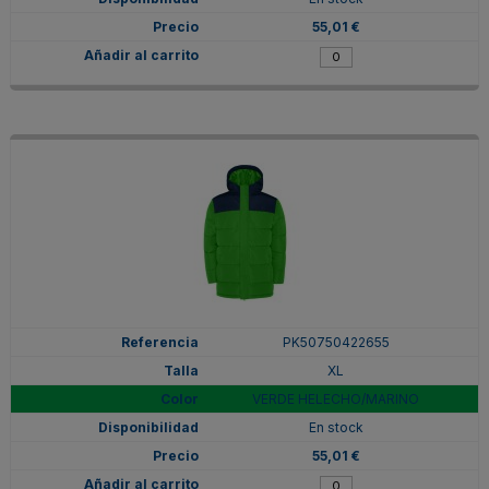
55,01 €
PK50750422655
XL
VERDE HELECHO/MARINO
En stock
55,01 €