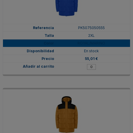
PK5075050555
2XL
ROYAL/MARINO
En stock
55,01 €