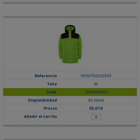
PK50750222502
M
LIMA/NEGRO
En stock
55,01 €