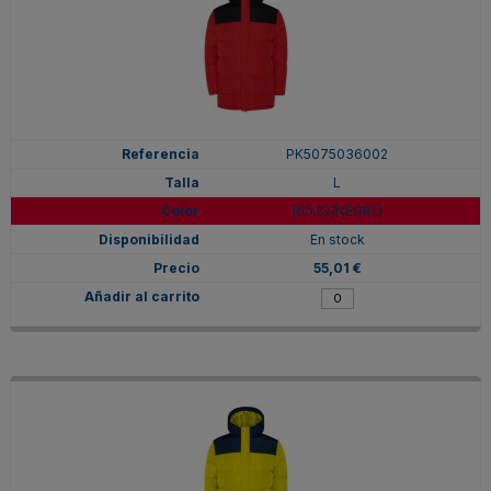
PK5075036002
L
ROJO/NEGRO
En stock
55,01 €