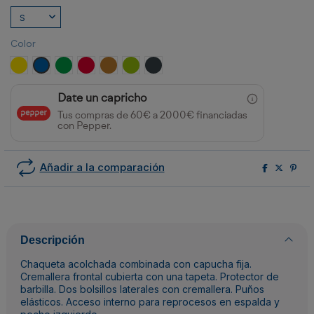
Color
AMARILLO/MARINO
ROYAL/MARINO
VERDE HELECHO/MARINO
ROJO/NEGRO
AMARILLO CURRY/NEGRO
LIMA/NEGRO
EBANO/NEGRO
Date un capricho
Tus compras de 60€ a 2000€ financiadas
con Pepper.
Añadir a la comparación
Descripción
Chaqueta acolchada combinada con capucha fija.
Cremallera frontal cubierta con una tapeta. Protector de
barbilla. Dos bolsillos laterales con cremallera. Puños
elásticos. Acceso interno para reprocesos en espalda y