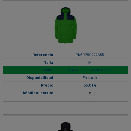
PK50750222655
M
VERDE HELECHO/MARINO
En stock
55,01 €