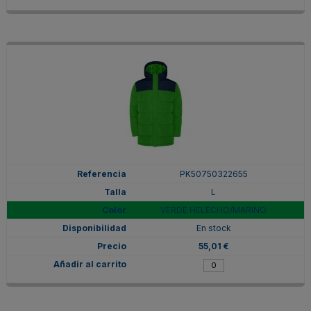
PK50750322655
L
VERDE HELECHO/MARINO
En stock
55,01 €