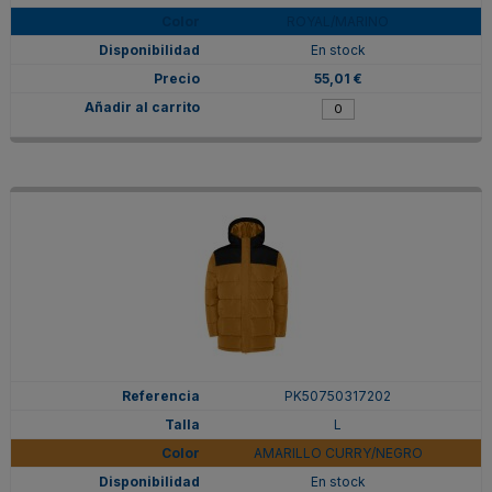
ROYAL/MARINO
En stock
55,01 €
PK50750317202
L
AMARILLO CURRY/NEGRO
En stock