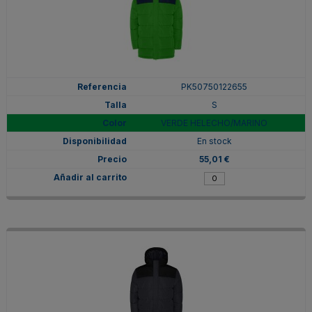
PK50750122655
S
VERDE HELECHO/MARINO
En stock
55,01 €