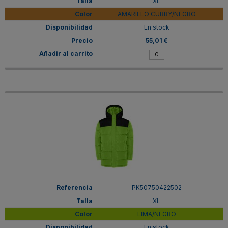
XL
AMARILLO CURRY/NEGRO
En stock
55,01 €
PK50750422502
XL
LIMA/NEGRO
En stock