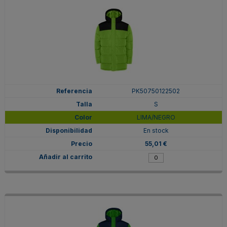
PK50750122502
S
LIMA/NEGRO
En stock
55,01 €