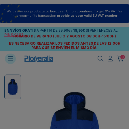
We deliver our products to European Union countries. To get 0% VAT for
intra-community transaction
provide us your valid EU VAT number
ENNVÍOS
GRATIS
A PARTIR DE
29,99€
/
18,95€
SI PERTENECES AL
PINK CLUB
HORARIO DE VERANO (JULIO Y AGOSTO 08:00H-15:00H)
ES NECESARIO REALIZAR LOS PEDIDOS ANTES DE LAS 12:00H
PARA QUE SE ENVÍEN
EL MISMO DÍA.
0