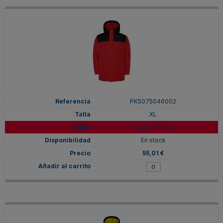
PK5075046002
XL
ROJO/NEGRO
En stock
55,01 €