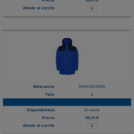
55,01 €
PK5075010555
S
ROYAL/MARINO
En stock
55,01 €