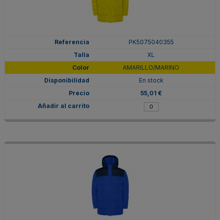
PK5075040355
XL
AMARILLO/MARINO
En stock
55,01 €