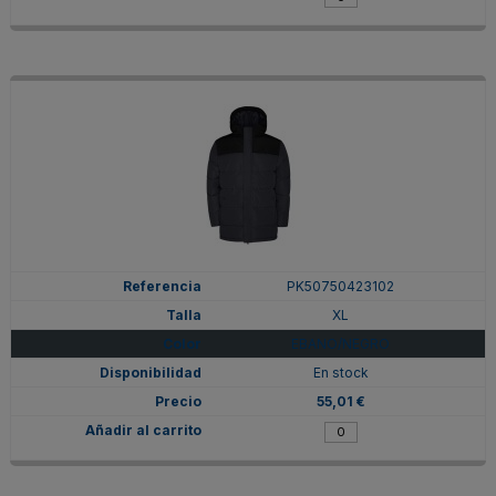
PK50750423102
XL
EBANO/NEGRO
En stock
55,01 €