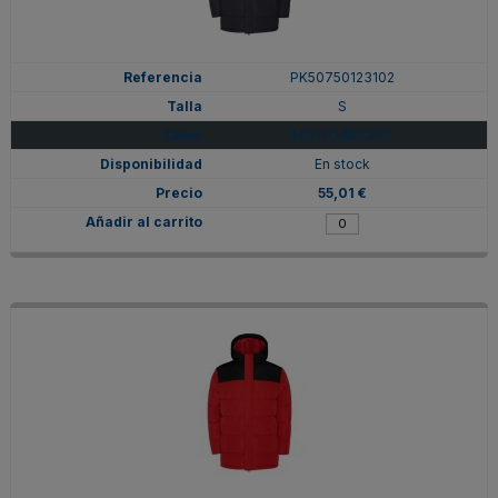
PK50750123102
S
EBANO/NEGRO
En stock
55,01 €