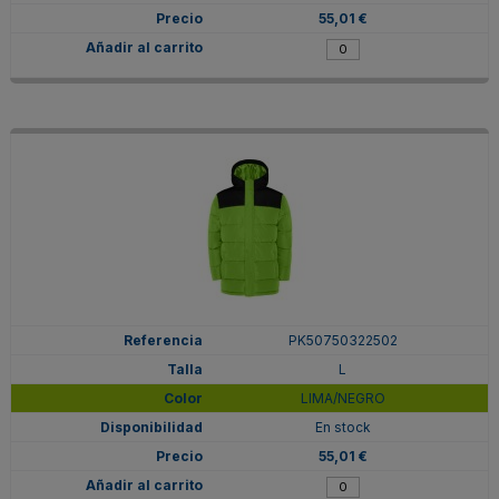
55,01 €
PK50750322502
L
LIMA/NEGRO
En stock
55,01 €