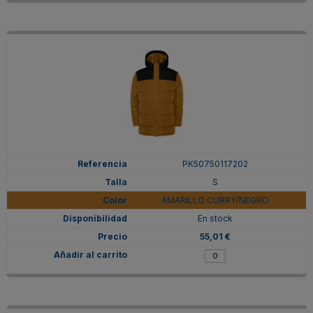
PK50750117202
S
AMARILLO CURRY/NEGRO
En stock
55,01 €