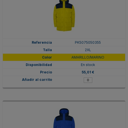
PK5075050355
2XL
AMARILLO/MARINO
En stock
55,01 €