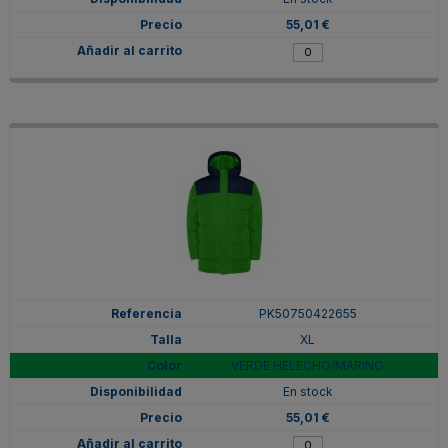
55,01 €
PK50750422655
XL
VERDE HELECHO/MARINO
En stock
55,01 €