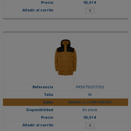
55,01 €
PK50750217202
M
AMARILLO CURRY/NEGRO
En stock
55,01 €