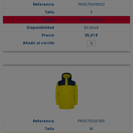
PK5075016002
S
ROJO/NEGRO
En stock
55,01 €
PK5075020355
M