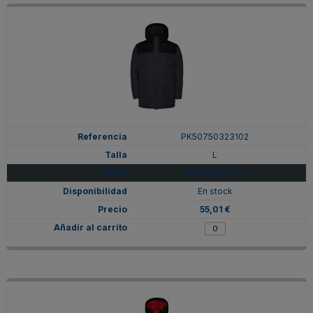
PK50750323102
L
EBANO/NEGRO
En stock
55,01 €