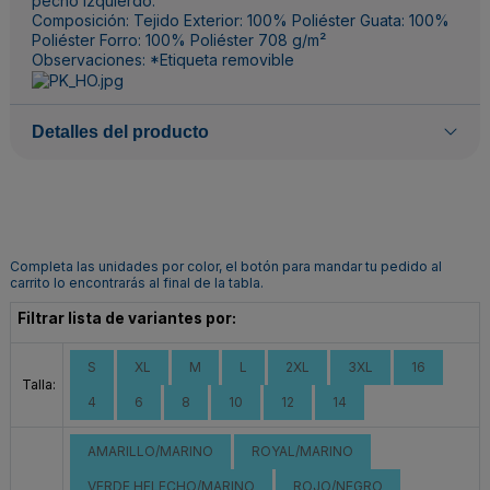
pecho izquierdo.
Composición: Tejido Exterior: 100% Poliéster Guata: 100%
Poliéster Forro: 100% Poliéster 708 g/m²
Observaciones: *Etiqueta removible
Detalles del producto
Completa las unidades por color, el botón para mandar tu pedido al
carrito lo encontrarás al final de la tabla.
Filtrar lista de variantes por:
S
XL
M
L
2XL
3XL
16
Talla:
4
6
8
10
12
14
AMARILLO/MARINO
ROYAL/MARINO
VERDE HELECHO/MARINO
ROJO/NEGRO