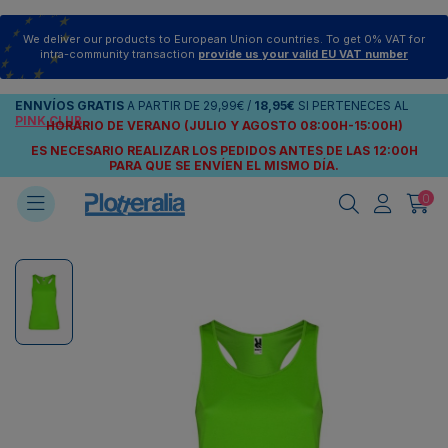
We deliver our products to European Union countries. To get 0% VAT for
intra-community transaction
provide us your valid EU VAT number
ENNVÍOS
GRATIS
A PARTIR DE
29,99€
/
18,95€
SI PERTENECES AL
PINK CLUB
HORARIO DE VERANO (JULIO Y AGOSTO 08:00H-15:00H)
ES NECESARIO REALIZAR LOS PEDIDOS ANTES DE LAS 12:00H
PARA QUE SE ENVÍEN
EL MISMO DÍA.
0