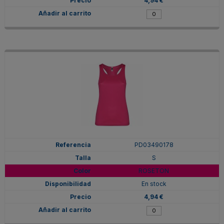
4,94 €
PD03490178
S
ROSETON
En stock
4,94 €