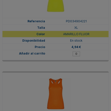
PD034904221
XL
AMARILLO FLUOR
En stock
4,94 €