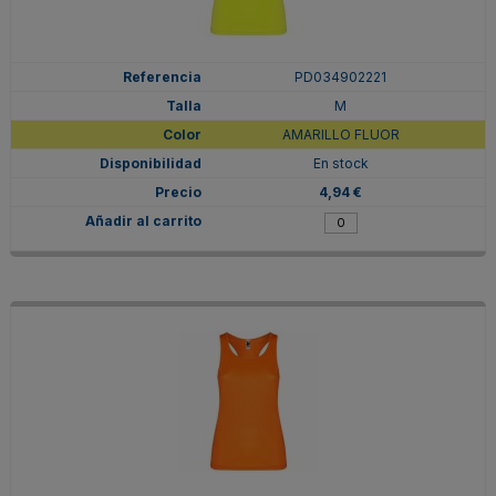
PD034902221
M
AMARILLO FLUOR
En stock
4,94 €