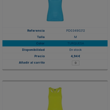
PD03490212
M
TURQUESA
En stock
4,94 €