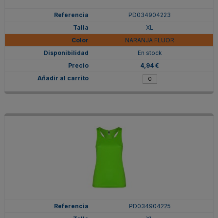
PD034904223
XL
NARANJA FLUOR
En stock
4,94 €
PD034904225