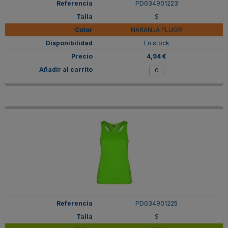
PD034901223
S
NARANJA FLUOR
En stock
4,94 €
PD034901225
S