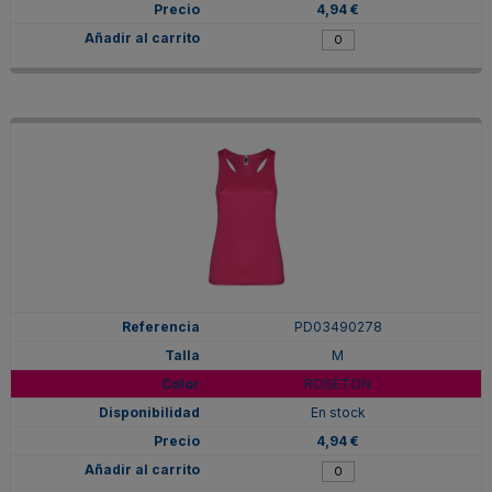
4,94 €
PD03490278
M
ROSETON
En stock
4,94 €