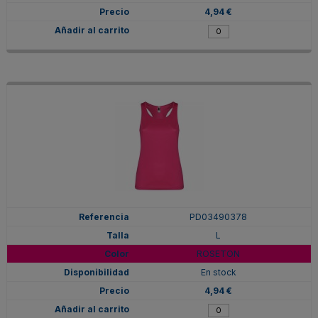
4,94 €
PD03490378
L
ROSETON
En stock
4,94 €