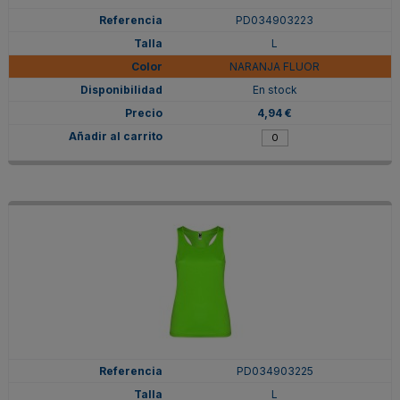
PD034903223
L
NARANJA FLUOR
En stock
4,94 €
PD034903225
L