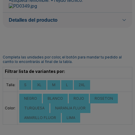
*Etiqueta removible. *Tejido técnico.
Detalles del producto
Completa las unidades por color, el botón para mandar tu pedido al
carrito lo encontrarás al final de la tabla.
Filtrar lista de variantes por:
Talla:
S
XL
M
L
2XL
NEGRO
BLANCO
ROJO
ROSETON
Color:
TURQUESA
NARANJA FLUOR
AMARILLO FLUOR
LIMA