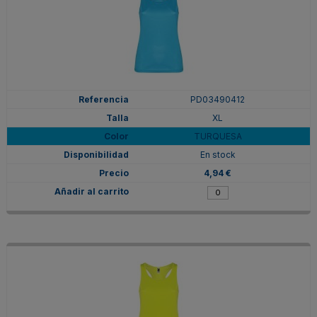
PD03490412
XL
TURQUESA
En stock
4,94 €