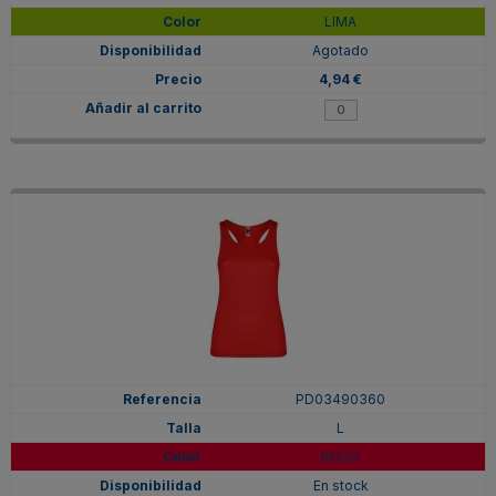
LIMA
Agotado
4,94 €
PD03490360
L
ROJO
En stock