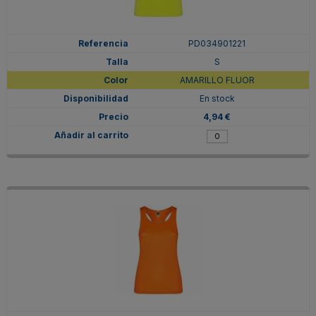
PD034901221
S
AMARILLO FLUOR
En stock
4,94 €