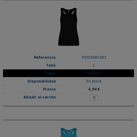
PD03490302
L
NEGRO
En stock
4,94 €