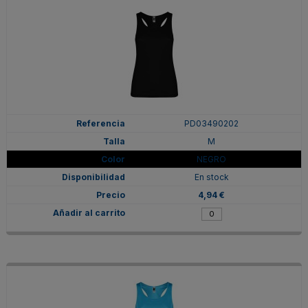
PD03490202
M
NEGRO
En stock
4,94 €