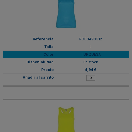
PD03490312
L
TURQUESA
En stock
4,94 €