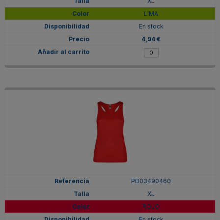
XL
LIMA
En stock
4,94 €
PD03490460
XL
ROJO
En stock