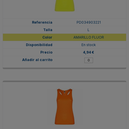
PD034903221
L
AMARILLO FLUOR
En stock
4,94 €