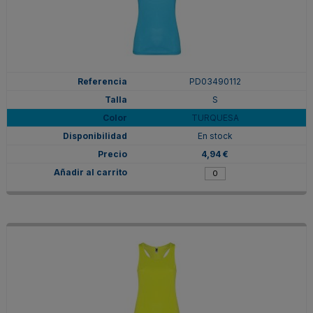
PD03490112
S
TURQUESA
En stock
4,94 €