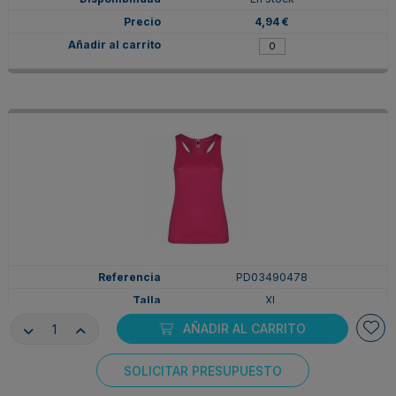
4,94 €
PD03490478
XL
ROSETON
AÑADIR AL CARRITO
En stock
4,94 €
SOLICITAR PRESUPUESTO
Consentimiento de cookies