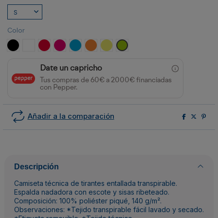
Color
NEGRO
BLANCO
ROJO
ROSETON
TURQUESA
NARANJA FLUOR
AMARILLO FLUOR
LIMA
Date un capricho
Tus compras de 60€ a 2000€ financiadas
con Pepper.
Añadir a la comparación
Descripción
Camiseta técnica de tirantes entallada transpirable.
Espalda nadadora con escote y sisas ribeteado.
Composición: 100% poliéster piqué, 140 g/m².
Observaciones: *Tejido transpirable fácil lavado y secado.