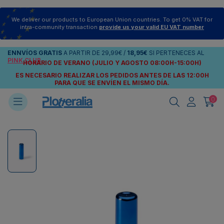
We deliver our products to European Union countries. To get 0% VAT for
intra-community transaction
provide us your valid EU VAT number
ENNVÍOS
GRATIS
A PARTIR DE
29,99€
/
18,95€
SI PERTENECES AL
PINK CLUB
HORARIO DE VERANO (JULIO Y AGOSTO 08:00H-15:00H)
ES NECESARIO REALIZAR LOS PEDIDOS ANTES DE LAS 12:00H
PARA QUE SE ENVÍEN
EL MISMO DÍA.
0