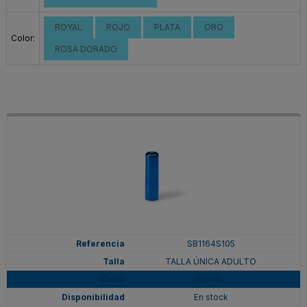
ROYAL
ROJO
PLATA
ORO
Color:
ROSA DORADO
SB1164S105
TALLA ÚNICA ADULTO
ROYAL
En stock