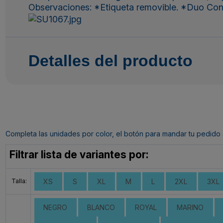
Observaciones: *Etiqueta removible. *Duo Conce
Detalles del producto
Completa las unidades por color, el botón para mandar tu pedido al c
Filtrar lista de variantes por:
Talla:
XS
S
XL
M
L
2XL
3XL
NEGRO
BLANCO
ROYAL
MARINO