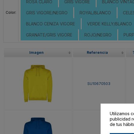
ROSA CLARO
GRIS VIGORE
BLANCO VINTA
Color:
GRIS VIGORE/NEGRO
ROYAL/BLANCO
CELE
BLANCO CENIZA VIGORE
VERDE KELLY/BLANCO
GRANATE/GRIS VIGORE
ROJO/NEGRO
PUR
Imagen
Referencia
SU10670503
Utilizamos c
publicidad r
de tus hábit