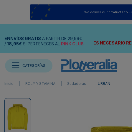
We deliver our products to E
ENNVÍOS
GRATIS
A PARTIR DE
29,99€
ES NECESARIO RE
/
18,95€
SI PERTENECES AL
PINK CLUB
CATEGORÍAS
Inicio
ROLY Y STAMINA
Sudaderas
URBAN