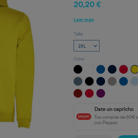
20,20 €
Leer más
Talla
Color
NEGRO
BLANCO
ROYAL
MARINO
ROJO
A
AZUL TORMENTA
NEGRO/GRIS VIGORÉ
MARINO/GRIS VIG
GRIS VIGOR
ROYAL
C
GRANATE/GRIS VIGORE
ROJO/NEGRO
PURPURA
Date un capricho
Tus compras de 60€ 
con Pepper.