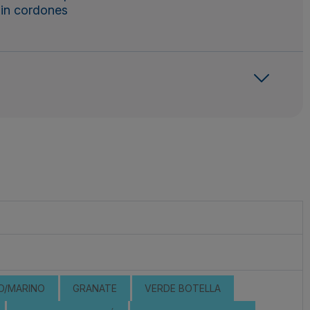
sin cordones
O/MARINO
GRANATE
VERDE BOTELLA