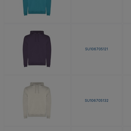
SU106705121
SU106705132