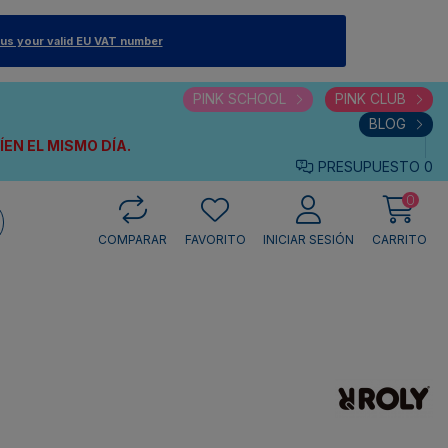
 us your valid EU VAT number
PINK SCHOOL
PINK CLUB
BLOG
VÍEN
EL MISMO DÍA.
PRESUPUESTO
0
0
COMPARAR
FAVORITO
INICIAR SESIÓN
CARRITO