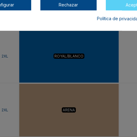
2XL
ROYAL
figurar
Rechazar
Acep
Política de privaci
2XL
ROYAL/BLANCO
2XL
ARENA