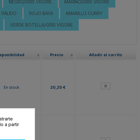
NEGRO/GRIS VIGORÉ
MARINO/GRIS VIGORE
 PÁLIDO
ROJO BAYA
AMARILLO CURRY
VERDE BOTELLA/GRIS VIGORE
sponibilidad
Precio
Añadir al carrito
En stock
20,20 €
strarte
o a partir