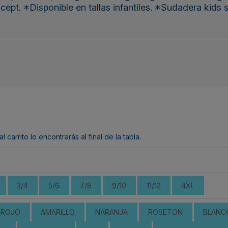
pt. *Disponible en tallas infantiles. *Sudadera kids 
arrito lo encontrarás al final de la tabla.
3/4
5/6
7/8
9/10
11/12
4XL
ROJO
AMARILLO
NARANJA
ROSETON
BLANC