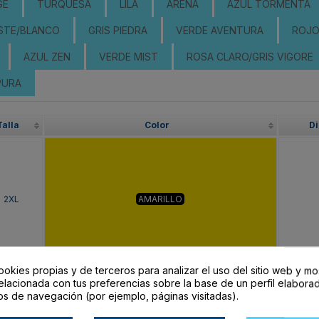
GE
TURQUESA
LILA
ARENA
AZUL TORMENTA
STE/BLANCO
GRIS PIEDRA
VERDE AVENTURA
ROJO
AZUL ZEN
VERDE MIST
ROSA CLARO/GRIS VIGORE
PURA
Talla
Color
Di
2XL
AMARILLO
ookies propias y de terceros para analizar el uso del sitio web y mo
elacionada con tus preferencias sobre la base de un perfil elaborad
os de navegación (por ejemplo, páginas visitadas).