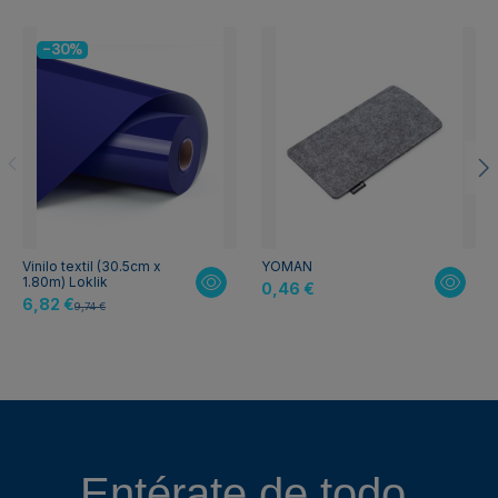
-30%
Vinilo textil (30.5cm x
YOMAN
1.80m) Loklik
0,46 €
6,82 €
9,74 €
Entérate de todo,