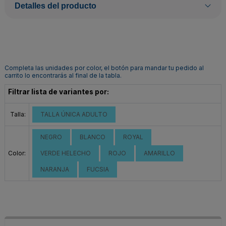
Detalles del producto
Completa las unidades por color, el botón para mandar tu pedido al
carrito lo encontrarás al final de la tabla.
Filtrar lista de variantes por:
Talla:
TALLA ÚNICA ADULTO
NEGRO
BLANCO
ROYAL
Color:
VERDE HELECHO
ROJO
AMARILLO
NARANJA
FUCSIA