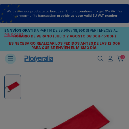
We deliver our products to European Union countries. To get 0% VAT for
intra-community transaction
provide us your valid EU VAT number
ENNVÍOS
GRATIS
A PARTIR DE
29,99€
/
18,95€
SI PERTENECES AL
PINK CLUB
HORARIO DE VERANO (JULIO Y AGOSTO 08:00H-15:00H)
ES NECESARIO REALIZAR LOS PEDIDOS ANTES DE LAS 12:00H
PARA QUE SE ENVÍEN
EL MISMO DÍA.
0