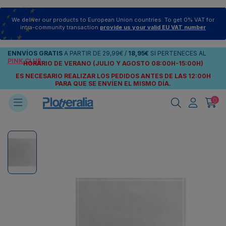
We deliver our products to European Union countries. To get 0% VAT for
intra-community transaction
provide us your valid EU VAT number
ENNVÍOS
GRATIS
A PARTIR DE
29,99€
/
18,95€
SI PERTENECES AL
PINK CLUB
HORARIO DE VERANO (JULIO Y AGOSTO 08:00H-15:00H)
ES NECESARIO REALIZAR LOS PEDIDOS ANTES DE LAS 12:00H
PARA QUE SE ENVÍEN
EL MISMO DÍA.
0