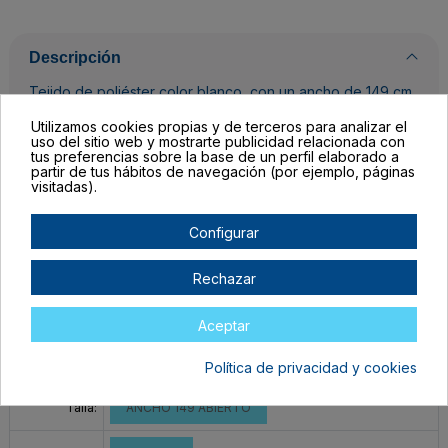
Descripción
Tejido de poliéster color blanco, con un ancho de 149 cm.
Tacto algodón muy suave y con caída. Ideal para
Utilizamos cookies propias y de terceros para analizar el
camisetas. Rendimiento de 3,55 m/kg. Especial sublimación
uso del sitio web y mostrarte publicidad relacionada con
y acepta serigrafía , transfer y otros reprocesos.
tus preferencias sobre la base de un perfil elaborado a
partir de tus hábitos de navegación (por ejemplo, páginas
visitadas).
Detalles del producto
Configurar
Rechazar
Completa las unidades por color, el botón para mandar tu pedido al
Aceptar
carrito lo encontrarás al final de la tabla.
Filtrar lista de variantes por:
Política de privacidad y cookies
Talla:
ANCHO 149 ABIERTO