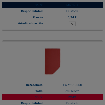
MARINO
En stock
6,24 €
TW711910860
70x120cm
ROJO
En stock