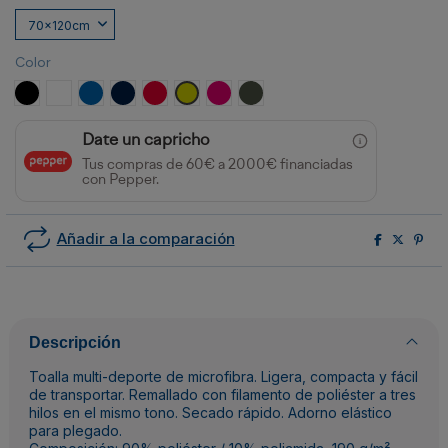
Color
NEGRO
BLANCO
ROYAL
MARINO
ROJO
PISTACHO
ROSETON
PLOMO OSCURO
Date un capricho
Tus compras de 60€ a 2000€ financiadas
con Pepper.
Añadir a la comparación
Descripción
Toalla multi-deporte de microfibra. Ligera, compacta y fácil
de transportar. Remallado con filamento de poliéster a tres
hilos en el mismo tono. Secado rápido. Adorno elástico
para plegado.