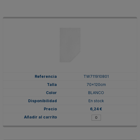
TW711910801
70x120cm
BLANCO
En stock
6,24 €