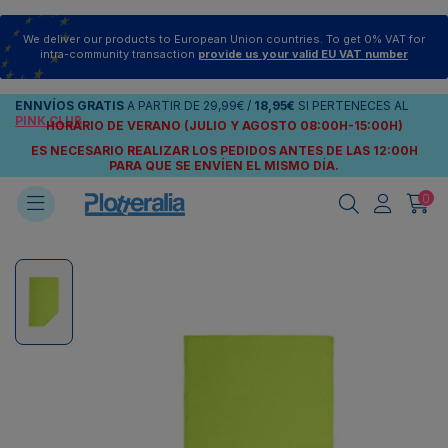
We deliver our products to European Union countries. To get 0% VAT for
intra-community transaction
provide us your valid EU VAT number
ENNVÍOS
GRATIS
A PARTIR DE
29,99€
/
18,95€
SI PERTENECES AL
PINK CLUB
HORARIO DE VERANO (JULIO Y AGOSTO 08:00H-15:00H)
ES NECESARIO REALIZAR LOS PEDIDOS ANTES DE LAS 12:00H
PARA QUE SE ENVÍEN
EL MISMO DÍA.
0