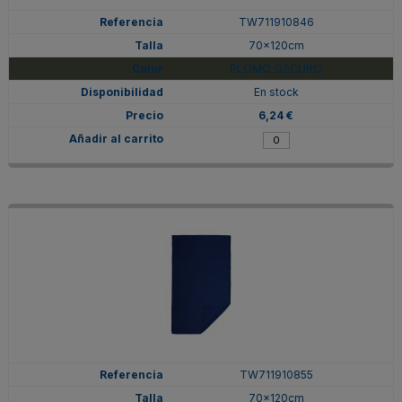
TW711910846
70x120cm
PLOMO OSCURO
En stock
6,24 €
TW711910855
70x120cm