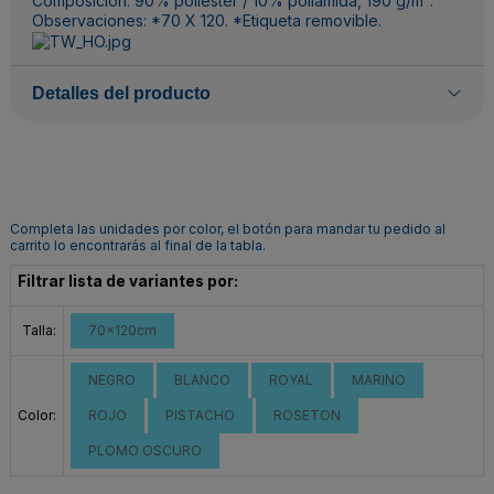
Composición: 90% poliéster / 10% poliamida, 190 g/m².
Observaciones: *70 X 120. *Etiqueta removible.
Detalles del producto
Completa las unidades por color, el botón para mandar tu pedido al
carrito lo encontrarás al final de la tabla.
Filtrar lista de variantes por:
Talla:
70x120cm
NEGRO
BLANCO
ROYAL
MARINO
Color:
ROJO
PISTACHO
ROSETON
PLOMO OSCURO