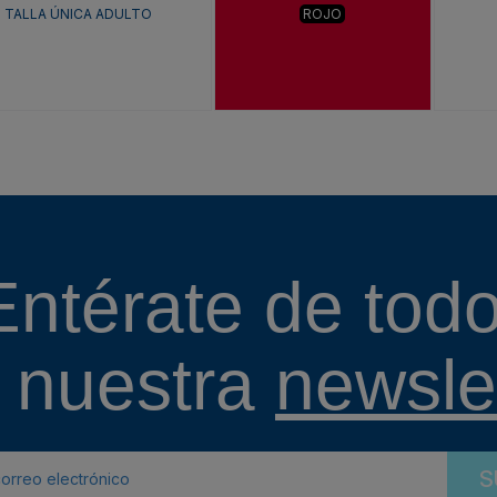
TALLA ÚNICA ADULTO
ROJO
Entérate de todo
 nuestra
newslet
S