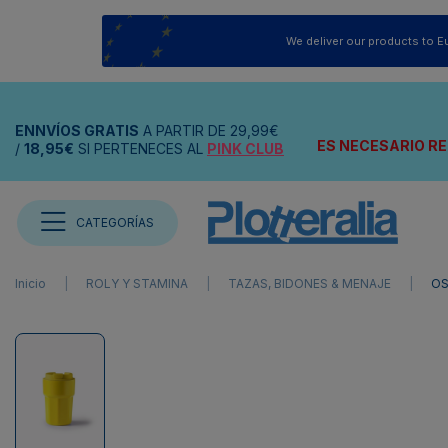
We deliver our products to E
ENNVÍOS
GRATIS
A PARTIR DE
29,99€
ES NECESARIO RE
/
18,95€
SI PERTENECES AL
PINK CLUB
CATEGORÍAS
Inicio
ROLY Y STAMINA
TAZAS, BIDONES & MENAJE
OS