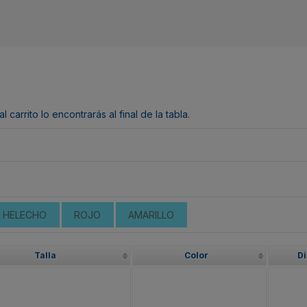
arrito lo encontrarás al final de la tabla.
 HELECHO
ROJO
AMARILLO
Talla
Color
Di