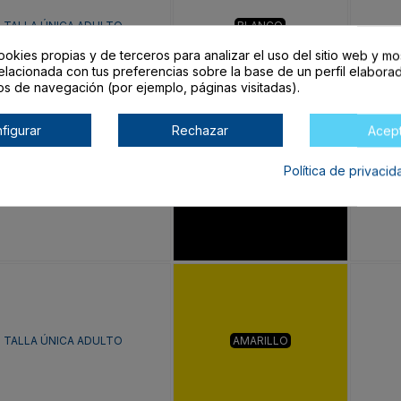
TALLA ÚNICA ADULTO
BLANCO
ookies propias y de terceros para analizar el uso del sitio web y mo
elacionada con tus preferencias sobre la base de un perfil elaborad
os de navegación (por ejemplo, páginas visitadas).
figurar
Rechazar
Acep
Política de privaci
TALLA ÚNICA ADULTO
NEGRO
TALLA ÚNICA ADULTO
AMARILLO