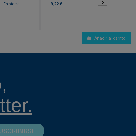
En stock
9,22 €
Añadir al carrito
,
ter.
USCRIBIRSE