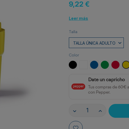
9,22 €
Leer más
Talla
Color
NEGRO
BLANCO
ROYAL
VERDE HEL
ROJO
A
Date un capricho
Tus compras de 60€ 
con Pepper.