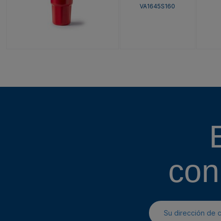
VA1645S160
con