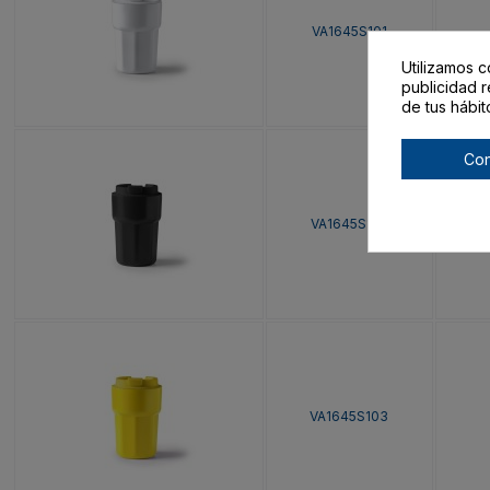
VA1645S101
Utilizamos c
publicidad r
de tus hábit
Con
VA1645S102
VA1645S103