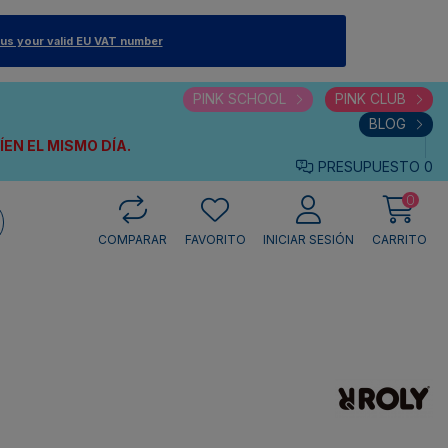
 us your valid EU VAT number
PINK SCHOOL
PINK CLUB
BLOG
VÍEN
EL MISMO DÍA.
PRESUPUESTO
0
0
COMPARAR
FAVORITO
INICIAR SESIÓN
CARRITO