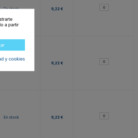
En stock
9,22 €
strarte
o a partir
tar
dad y cookies
En stock
9,22 €
En stock
9,22 €