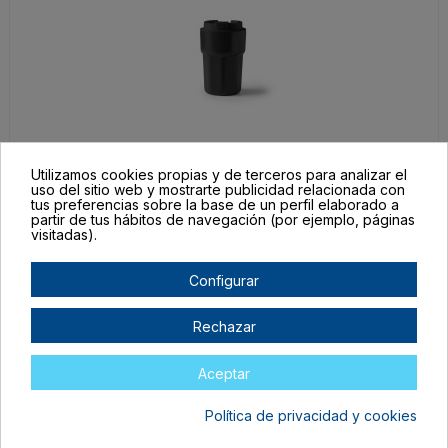
VA1645S102
Utilizamos cookies propias y de terceros para analizar el
TALLA ÚNICA ADULTO
uso del sitio web y mostrarte publicidad relacionada con
tus preferencias sobre la base de un perfil elaborado a
NEGRO
partir de tus hábitos de navegación (por ejemplo, páginas
visitadas).
En stock
9,22 €
Configurar
Rechazar
Aceptar
Política de privacidad y cookies