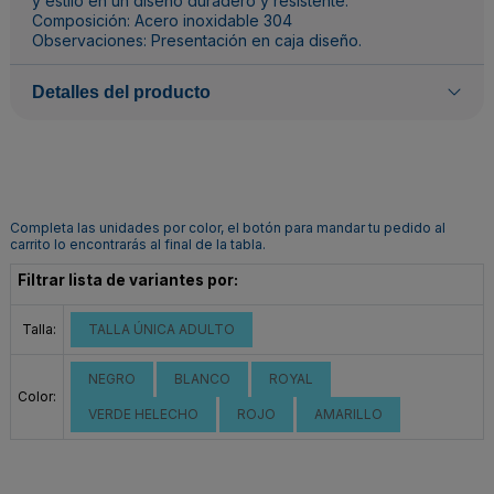
y estilo en un diseño duradero y resistente.
Composición: Acero inoxidable 304
Observaciones: Presentación en caja diseño.
Detalles del producto
Completa las unidades por color, el botón para mandar tu pedido al
carrito lo encontrarás al final de la tabla.
Filtrar lista de variantes por:
Talla:
TALLA ÚNICA ADULTO
NEGRO
BLANCO
ROYAL
Color:
VERDE HELECHO
ROJO
AMARILLO