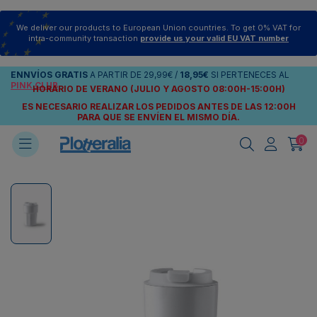
We deliver our products to European Union countries. To get 0% VAT for
intra-community transaction
provide us your valid EU VAT number
ENNVÍOS
GRATIS
A PARTIR DE
29,99€
/
18,95€
SI PERTENECES AL
PINK CLUB
HORARIO DE VERANO (JULIO Y AGOSTO 08:00H-15:00H)
ES NECESARIO REALIZAR LOS PEDIDOS ANTES DE LAS 12:00H
PARA QUE SE ENVÍEN
EL MISMO DÍA.
0