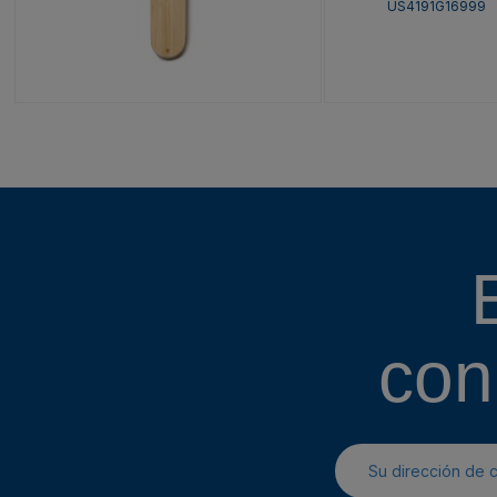
US4191G16999
con