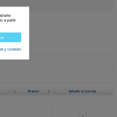
strarte
o a partir
tar
dad y cookies
Precio
Añadir al carrito