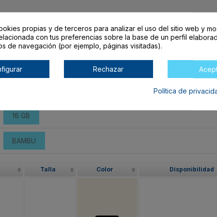
ookies propias y de terceros para analizar el uso del sitio web y mo
elacionada con tus preferencias sobre la base de un perfil elaborad
os de navegación (por ejemplo, páginas visitadas).
figurar
Rechazar
Acep
arrito lo encontrarás al final de la tabla.
Política de privaci
16 GB
BAMBU
Talla
Color
Disponibilidad