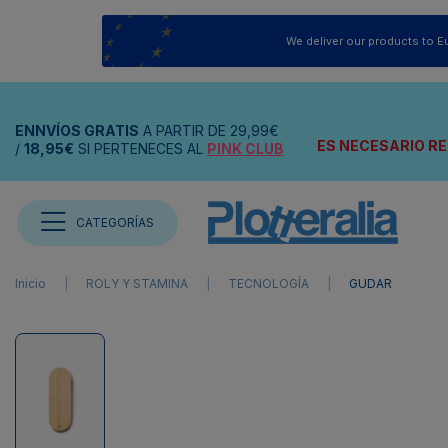
We deliver our products to E
ENNVÍOS
GRATIS
A PARTIR DE
29,99€
ES NECESARIO RE
/
18,95€
SI PERTENECES AL
PINK CLUB
CATEGORÍAS
Inicio
ROLY Y STAMINA
TECNOLOGÍA
GUDAR