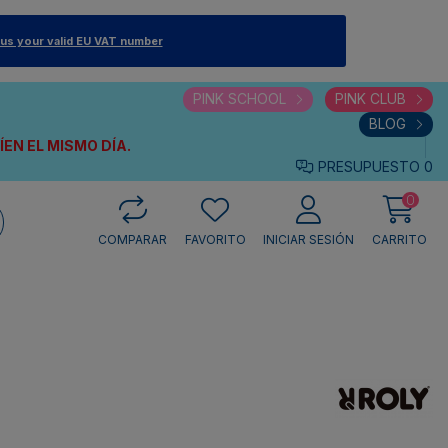
 us your valid EU VAT number
PINK SCHOOL
PINK CLUB
BLOG
VÍEN
EL MISMO DÍA.
PRESUPUESTO
0
0
COMPARAR
FAVORITO
INICIAR SESIÓN
CARRITO