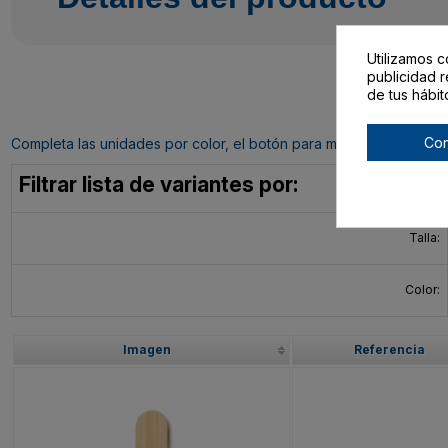
Utilizamos c
publicidad r
de tus hábit
Con
Completa las unidades por color, el botón para mandar tu pedido al c
Filtrar lista de variantes por:
Talla:
Color:
Imagen
Referencia