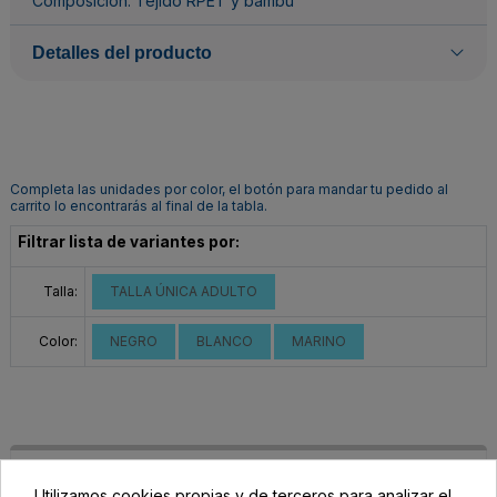
Composición: Tejido RPET y bambú
Detalles del producto
Completa las unidades por color, el botón para mandar tu pedido al
carrito lo encontrarás al final de la tabla.
Filtrar lista de variantes por:
Talla:
TALLA ÚNICA ADULTO
Color:
NEGRO
BLANCO
MARINO
Utilizamos cookies propias y de terceros para analizar el