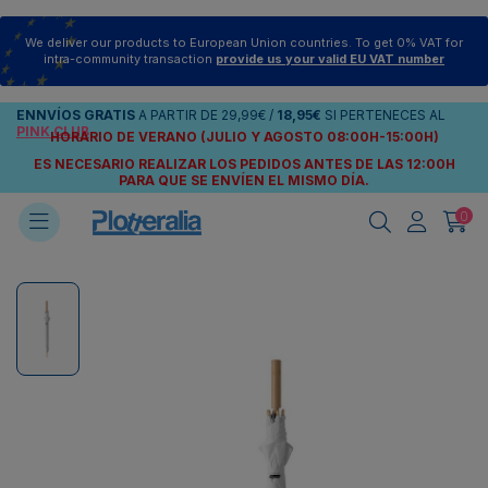
We deliver our products to European Union countries. To get 0% VAT for
intra-community transaction
provide us your valid EU VAT number
ENNVÍOS
GRATIS
A PARTIR DE
29,99€
/
18,95€
SI PERTENECES AL
PINK CLUB
HORARIO DE VERANO (JULIO Y AGOSTO 08:00H-15:00H)
ES NECESARIO REALIZAR LOS PEDIDOS ANTES DE LAS 12:00H
PARA QUE SE ENVÍEN
EL MISMO DÍA.
0