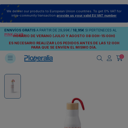
We deliver our products to European Union countries. To get 0% VAT for
intra-community transaction
provide us your valid EU VAT number
ENNVÍOS
GRATIS
A PARTIR DE
29,99€
/
18,95€
SI PERTENECES AL
PINK CLUB
HORARIO DE VERANO (JULIO Y AGOSTO 08:00H-15:00H)
ES NECESARIO REALIZAR LOS PEDIDOS ANTES DE LAS 12:00H
PARA QUE SE ENVÍEN
EL MISMO DÍA.
0