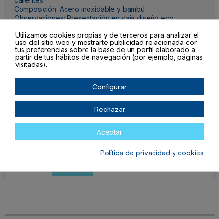
calientes.
Composición: Acero inoxidable y bambú
Observaciones: Presentación en caja diseño eco.
Utilizamos cookies propias y de terceros para analizar el
Detalles del producto
uso del sitio web y mostrarte publicidad relacionada con
tus preferencias sobre la base de un perfil elaborado a
partir de tus hábitos de navegación (por ejemplo, páginas
visitadas).
Configurar
Completa las unidades por color, el botón para mandar tu pedido al
carrito lo encontrarás al final de la tabla.
Rechazar
Filtrar lista de variantes por:
Aceptar
Talla:
TALLA ÚNICA ADULTO
Política de privacidad y cookies
Color:
BLANCO