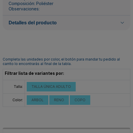
Composición: Poliéster
Observaciones:
Detalles del producto
Completa las unidades por color, el botón para mandar tu pedido al
carrito lo encontrarás al final de la tabla.
Filtrar lista de variantes por:
Talla:
TALLA ÚNICA ADULTO
Color:
ARBOL
RENO
COPO