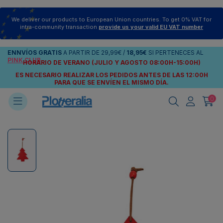
We deliver our products to European Union countries. To get 0% VAT for
intra-community transaction
provide us your valid EU VAT number
ENNVÍOS
GRATIS
A PARTIR DE
29,99€
/
18,95€
SI PERTENECES AL
PINK CLUB
HORARIO DE VERANO (JULIO Y AGOSTO 08:00H-15:00H)
ES NECESARIO REALIZAR LOS PEDIDOS ANTES DE LAS 12:00H
PARA QUE SE ENVÍEN
EL MISMO DÍA.
0