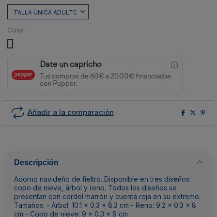
Color
RENO
COPO
ARBOL
Date un capricho
Tus compras de 60€ a 2000€ financiadas
con Pepper.
Añadir a la comparación
Descripción
Adorno navideño de fieltro. Disponible en tres diseños:
copo de nieve, árbol y reno. Todos los diseños se
presentan con cordel marrón y cuenta roja en su extremo.
Tamaños: - Árbol: 10.1 x 0.3 x 8.3 cm - Reno: 9.2 x 0.3 x 8
cm - Copo de nieve: 9 x 0.3 x 9 cm