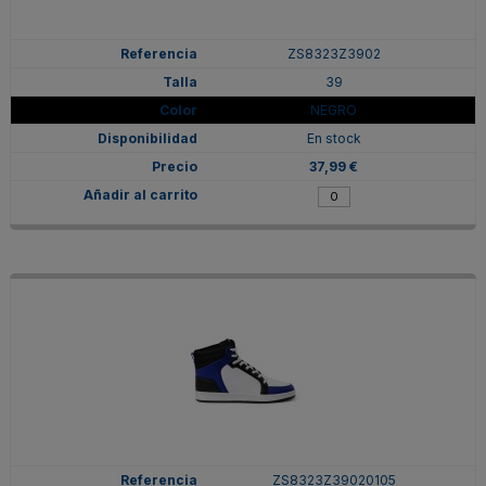
ZS8323Z3902
39
NEGRO
En stock
37,99 €
ZS8323Z39020105