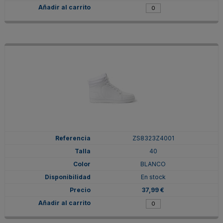
ZS8323Z4001
40
BLANCO
En stock
37,99 €