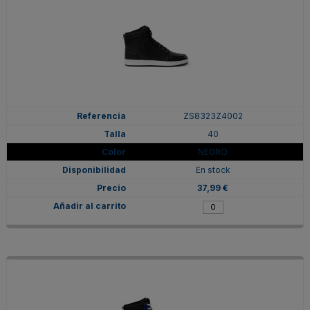
ZS8323Z4002
40
NEGRO
En stock
37,99 €