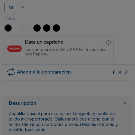
Color
NEGRO
BLANCO
BLANCO/MARINO
NEGRO/BLANCO/ROYAL
NEGRO/BLANCO/VERDE BOTELLA
NEGRO/BLANCO/ROJO
Date un capricho
Tus compras de 60€ a 2000€ financiadas
con Pepper.
Añadir a la comparación
Descripción
Zapatilla Casual para uso diario. Lengueta y cuello en
tejido microperforado. Ojales metálicos a tono con el
tejido. Cierre con cordones planos. Detalles laterales y
plantilla foamizada.