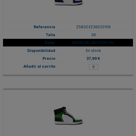
ZS8323Z36020105
36
NEGRO/BLANCO/ROYAL
En stock
37,99 €