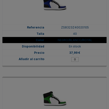
ZS8323Z40020105
40
NEGRO/BLANCO/ROYAL
En stock
37,99 €