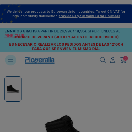
We deliver our products to European Union countries. To get 0% VAT for
intra-community transaction
provide us your valid EU VAT number
ENNVÍOS
GRATIS
A PARTIR DE
29,99€
/
18,95€
SI PERTENECES AL
PINK CLUB
HORARIO DE VERANO (JULIO Y AGOSTO 08:00H-15:00H)
ES NECESARIO REALIZAR LOS PEDIDOS ANTES DE LAS 12:00H
PARA QUE SE ENVÍEN
EL MISMO DÍA.
0