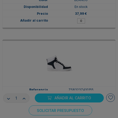
En stock
37,99 €
ZS8323Z410155
41
AÑADIR AL CARRITO
BLANCO/MARINO
En stock
SOLICITAR PRESUPUESTO
Consentimiento de cookies
37,99 €