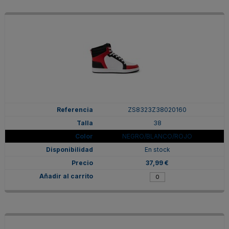
ZS8323Z38020160
38
NEGRO/BLANCO/ROJO
En stock
37,99 €