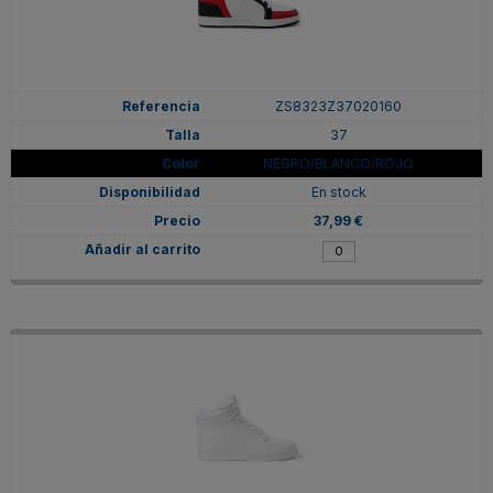
ZS8323Z37020160
37
NEGRO/BLANCO/ROJO
En stock
37,99 €