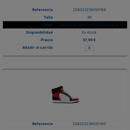
ZS8323Z36020156
36
NEGRO/BLANCO/VERDE BOTELLA
En stock
37,99 €
ZS8323Z36020160