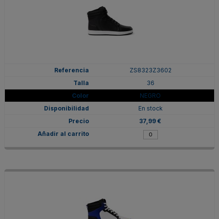
ZS8323Z3602
36
NEGRO
En stock
37,99 €