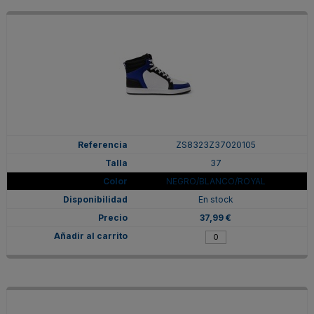
ZS8323Z37020105
37
NEGRO/BLANCO/ROYAL
En stock
37,99 €