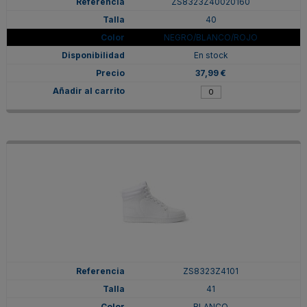
ZS8323Z40020160
40
NEGRO/BLANCO/ROJO
En stock
37,99 €
ZS8323Z4101
41
BLANCO