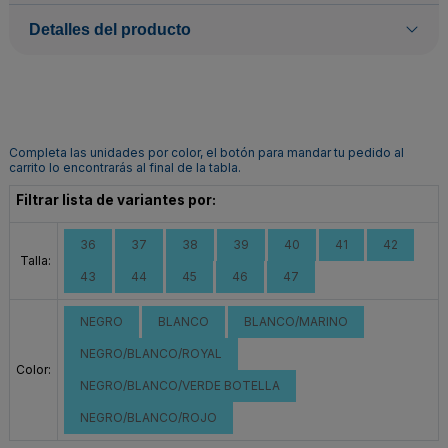
Detalles del producto
Completa las unidades por color, el botón para mandar tu pedido al
carrito lo encontrarás al final de la tabla.
Filtrar lista de variantes por:
36
37
38
39
40
41
42
Talla:
43
44
45
46
47
NEGRO
BLANCO
BLANCO/MARINO
NEGRO/BLANCO/ROYAL
Color:
NEGRO/BLANCO/VERDE BOTELLA
NEGRO/BLANCO/ROJO