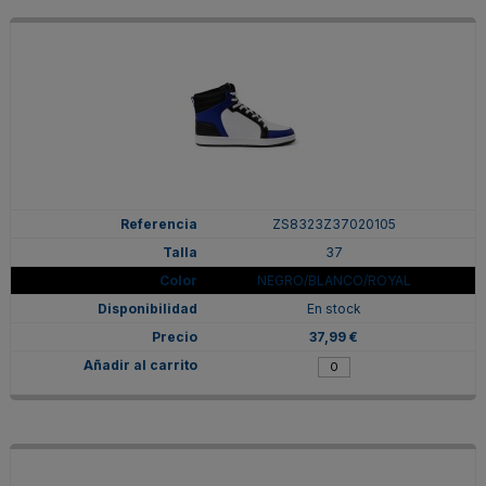
ZS8323Z37020105
37
NEGRO/BLANCO/ROYAL
En stock
37,99 €