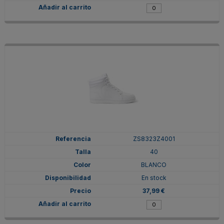
ZS8323Z4001
40
BLANCO
En stock
37,99 €