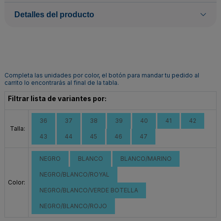
Detalles del producto
Completa las unidades por color, el botón para mandar tu pedido al
carrito lo encontrarás al final de la tabla.
Filtrar lista de variantes por:
36
37
38
39
40
41
42
Talla:
43
44
45
46
47
NEGRO
BLANCO
BLANCO/MARINO
NEGRO/BLANCO/ROYAL
Color:
NEGRO/BLANCO/VERDE BOTELLA
NEGRO/BLANCO/ROJO