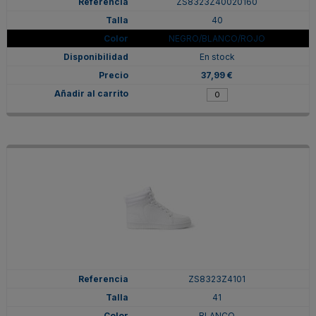
ZS8323Z40020160
40
NEGRO/BLANCO/ROJO
En stock
37,99 €
ZS8323Z4101
41
BLANCO