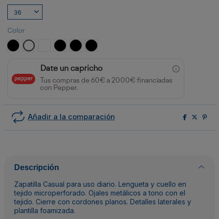
Color
NEGRO
BLANCO
BLANCO/MARINO
NEGRO/BLANCO/ROYAL
NEGRO/BLANCO/VERDE BOTELLA
NEGRO/BLANCO/ROJO
Date un capricho
Tus compras de 60€ a 2000€ financiadas
con Pepper.
Añadir a la comparación
Descripción
Zapatilla Casual para uso diario. Lengueta y cuello en
tejido microperforado. Ojales metálicos a tono con el
tejido. Cierre con cordones planos. Detalles laterales y
plantilla foamizada.