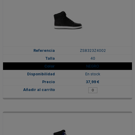
ZS8323Z4002
40
NEGRO
En stock
37,99 €