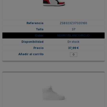
ZS8323Z37020160
37
NEGRO/BLANCO/ROJO
En stock
37,99 €