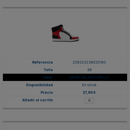
ZS8323Z38020160
38
NEGRO/BLANCO/ROJO
En stock
37,99 €