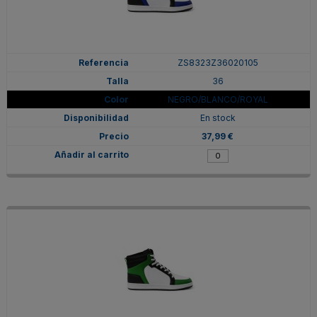
ZS8323Z36020105
36
NEGRO/BLANCO/ROYAL
En stock
37,99 €