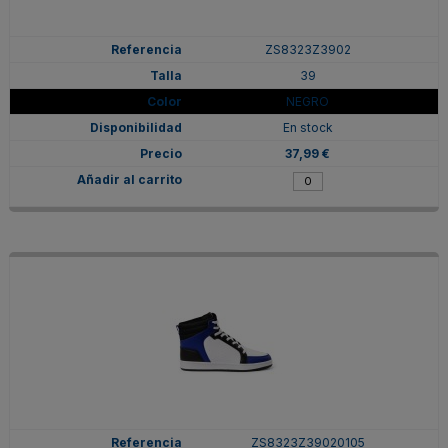
ZS8323Z3902
39
NEGRO
En stock
37,99 €
ZS8323Z39020105