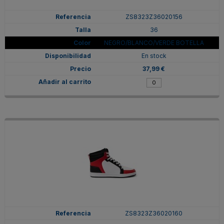
ZS8323Z36020156
36
NEGRO/BLANCO/VERDE BOTELLA
En stock
37,99 €
ZS8323Z36020160