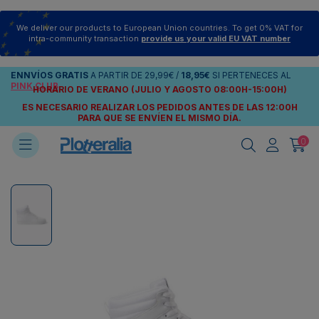
We deliver our products to European Union countries. To get 0% VAT for
intra-community transaction
provide us your valid EU VAT number
ENNVÍOS
GRATIS
A PARTIR DE
29,99€
/
18,95€
SI PERTENECES AL
PINK CLUB
HORARIO DE VERANO (JULIO Y AGOSTO 08:00H-15:00H)
ES NECESARIO REALIZAR LOS PEDIDOS ANTES DE LAS 12:00H
PARA QUE SE ENVÍEN
EL MISMO DÍA.
0