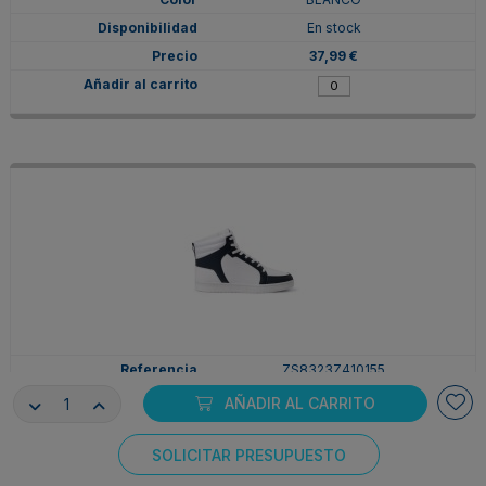
En stock
37,99 €
ZS8323Z410155
41
AÑADIR AL CARRITO
BLANCO/MARINO
En stock
SOLICITAR PRESUPUESTO
Consentimiento de cookies
37,99 €