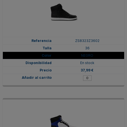
ZS8323Z3602
36
NEGRO
En stock
37,99 €