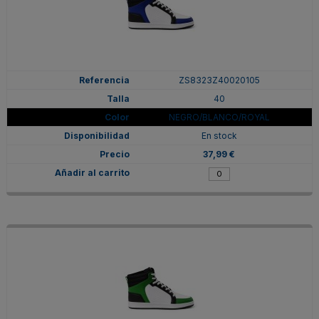
ZS8323Z40020105
40
NEGRO/BLANCO/ROYAL
En stock
37,99 €