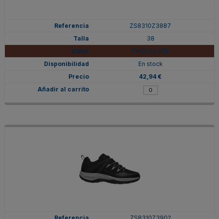
ZS8310Z3887
38
CHOCOLATE
En stock
42,94 €
ZS8310Z3902