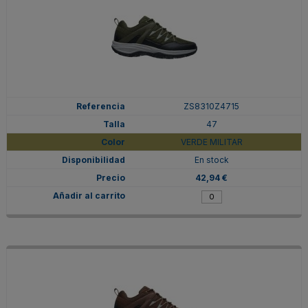
ZS8310Z4715
47
VERDE MILITAR
En stock
42,94 €