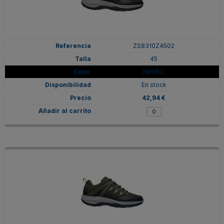
ZS8310Z4502
45
NEGRO
En stock
42,94 €