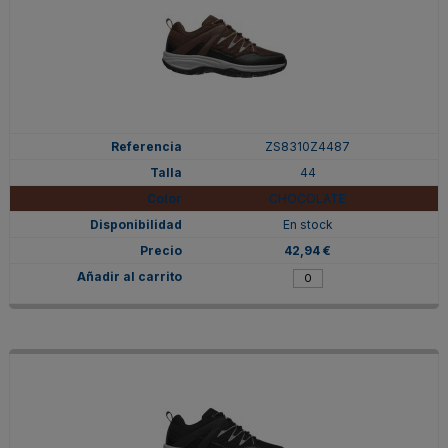
ZS8310Z4487
44
CHOCOLATE
En stock
42,94 €