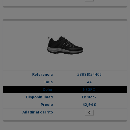
ZS8310Z4402
44
NEGRO
En stock
42,94 €