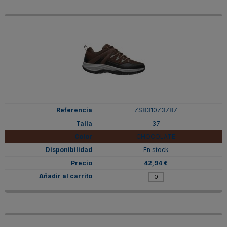
ZS8310Z3787
37
CHOCOLATE
En stock
42,94 €