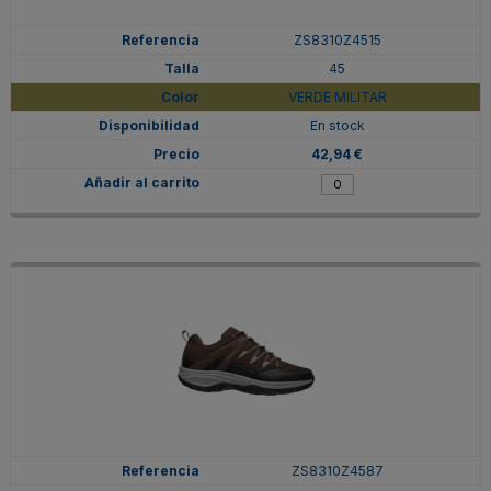
ZS8310Z4515
45
VERDE MILITAR
En stock
42,94 €
ZS8310Z4587