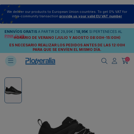
We deliver our products to European Union countries. To get 0% VAT for
intra-community transaction
provide us your valid EU VAT number
ENNVÍOS
GRATIS
A PARTIR DE
29,99€
/
18,95€
SI PERTENECES AL
PINK CLUB
HORARIO DE VERANO (JULIO Y AGOSTO 08:00H-15:00H)
ES NECESARIO REALIZAR LOS PEDIDOS ANTES DE LAS 12:00H
PARA QUE SE ENVÍEN
EL MISMO DÍA.
0