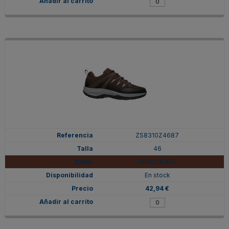
ZS8310Z4687
46
CHOCOLATE
En stock
42,94 €