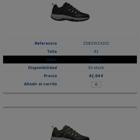
ZS8310Z4202
42
NEGRO
En stock
42,94 €