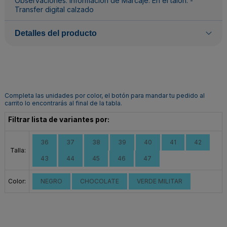
Observaciones: Información de Marcaje: En el talón: -
Transfer digital calzado
Detalles del producto
Completa las unidades por color, el botón para mandar tu pedido al
carrito lo encontrarás al final de la tabla.
Filtrar lista de variantes por:
36
37
38
39
40
41
42
Talla:
43
44
45
46
47
Color:
NEGRO
CHOCOLATE
VERDE MILITAR