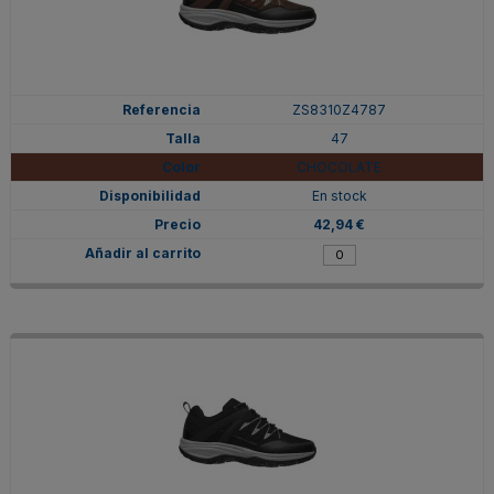
ZS8310Z4787
47
CHOCOLATE
En stock
42,94 €