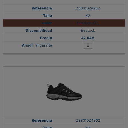
ZS8310Z4287
42
CHOCOLATE
En stock
42,94 €
ZS8310Z4302
43