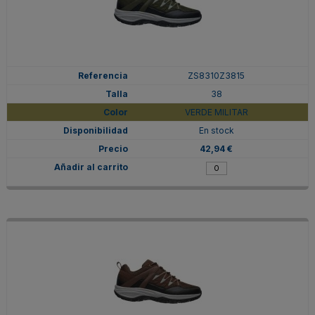
ZS8310Z3815
38
VERDE MILITAR
En stock
42,94 €