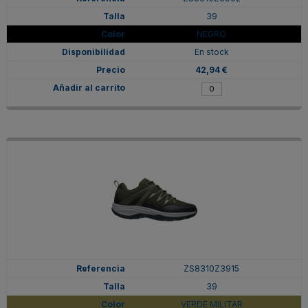
39
NEGRO
En stock
42,94 €
ZS8310Z3915
39
VERDE MILITAR