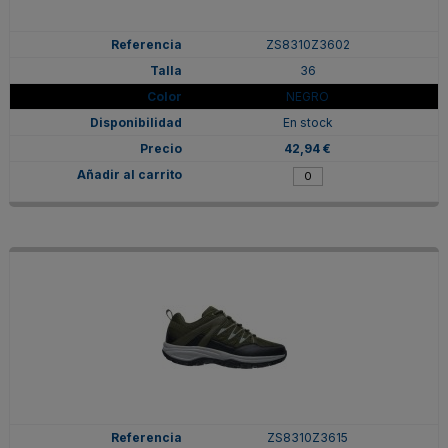
ZS8310Z3602
36
NEGRO
En stock
42,94 €
ZS8310Z3615