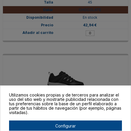
45
CHOCOLATE
En stock
42,94 €
Utilizamos cookies propias y de terceros para analizar el
uso del sitio web y mostrarte publicidad relacionada con
tus preferencias sobre la base de un perfil elaborado a
partir de tus hábitos de navegación (por ejemplo, páginas
ZS8310Z4602
visitadas).
46
NEGRO
Configurar