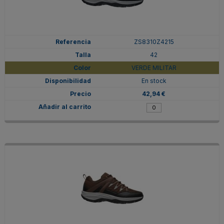
ZS8310Z4215
42
VERDE MILITAR
En stock
42,94 €