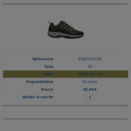
ZS8310Z4415
44
VERDE MILITAR
En stock
42,94 €