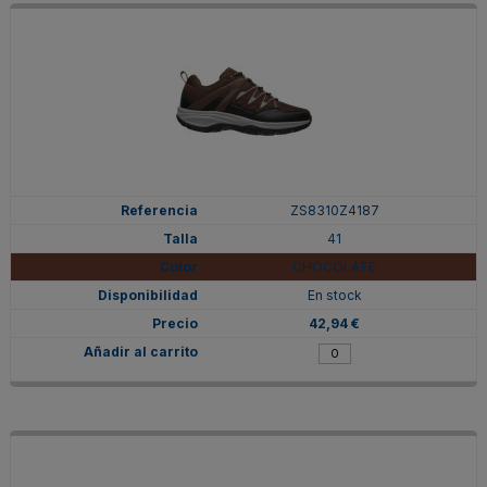
ZS8310Z4187
41
CHOCOLATE
En stock
42,94 €