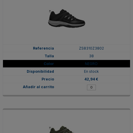
ZS8310Z3802
38
NEGRO
En stock
42,94 €