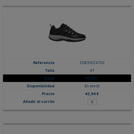
ZS8310Z4702
47
NEGRO
En stock
42,94 €