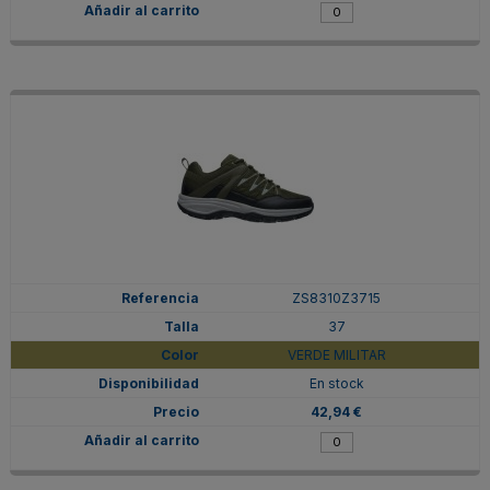
ZS8310Z3715
37
VERDE MILITAR
En stock
42,94 €