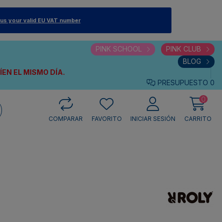
 us your valid EU VAT number
PINK SCHOOL
PINK CLUB
BLOG
VÍEN
EL MISMO DÍA.
PRESUPUESTO
0
0
COMPARAR
FAVORITO
INICIAR SESIÓN
CARRITO