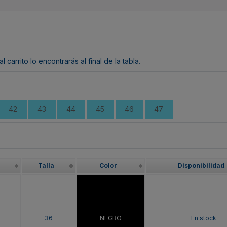
arrito lo encontrarás al final de la tabla.
42
43
44
45
46
47
Talla
Color
Disponibilidad
36
NEGRO
En stock