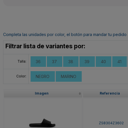
Completa las unidades por color, el botón para mandar tu pedido al c
Filtrar lista de variantes por:
Talla:
36
37
38
39
40
41
Color:
NEGRO
MARINO
Imagen
Referencia
ZS8304Z3602