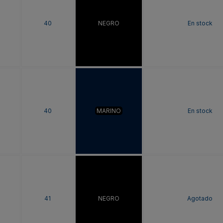
40
NEGRO
En stock
40
MARINO
En stock
41
NEGRO
Agotado