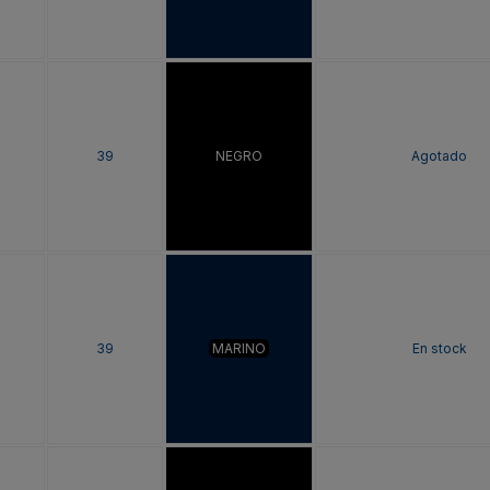
39
NEGRO
Agotado
39
MARINO
En stock