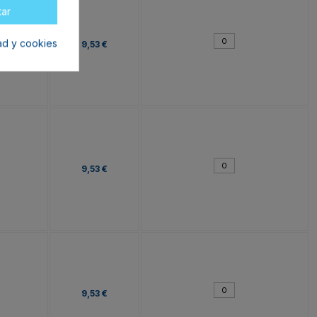
tar
dad y cookies
9,53 €
9,53 €
9,53 €