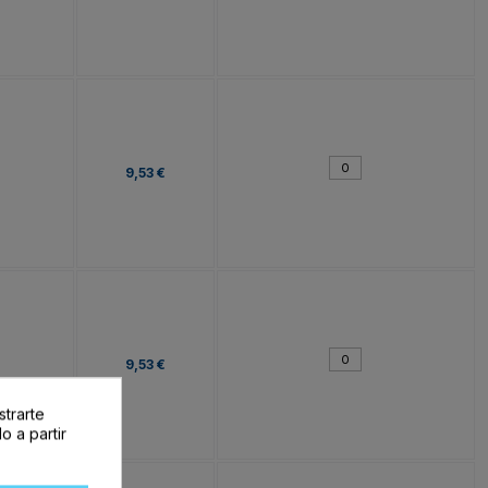
9,53 €
9,53 €
strarte
o a partir