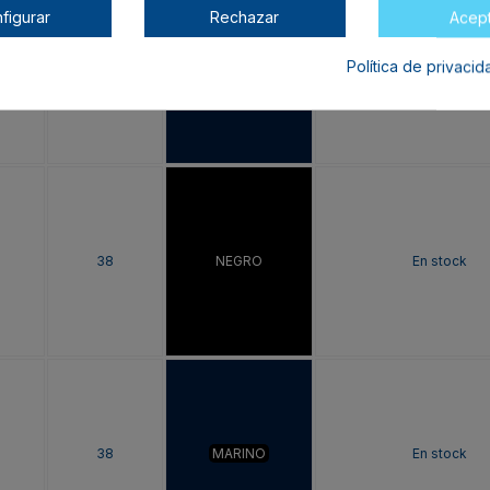
figurar
Rechazar
Acep
Política de privaci
37
MARINO
En stock
38
NEGRO
En stock
38
MARINO
En stock