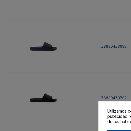
ZS8304Z3655
ZS8304Z3702
Utilizamos c
publicidad r
de tus hábit