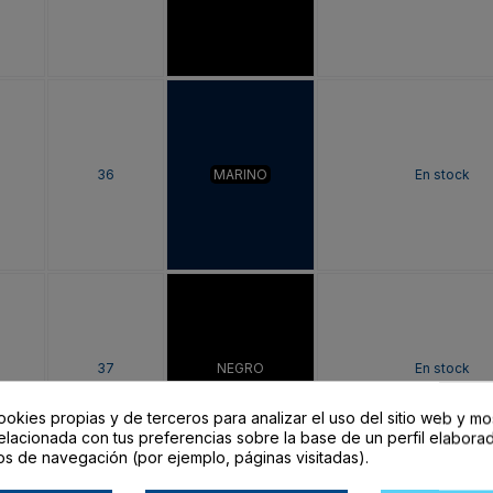
36
MARINO
En stock
37
NEGRO
En stock
ookies propias y de terceros para analizar el uso del sitio web y mo
elacionada con tus preferencias sobre la base de un perfil elaborad
os de navegación (por ejemplo, páginas visitadas).