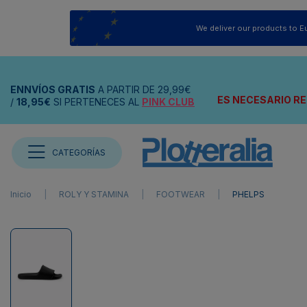
We deliver our products to E
ENNVÍOS
GRATIS
A PARTIR DE
29,99€
ES NECESARIO RE
/
18,95€
SI PERTENECES AL
PINK CLUB
CATEGORÍAS
Inicio
ROLY Y STAMINA
FOOTWEAR
PHELPS