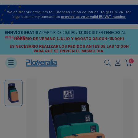
We deliver our products to European Union countries. To get 0% VAT for
intra-community transaction
provide us your valid EU VAT number
ENNVÍOS
GRATIS
A PARTIR DE
29,99€
/
18,95€
SI PERTENECES AL
PINK CLUB
HORARIO DE VERANO (JULIO Y AGOSTO 08:00H-15:00H)
ES NECESARIO REALIZAR LOS PEDIDOS ANTES DE LAS 12:00H
PARA QUE SE ENVÍEN
EL MISMO DÍA.
0