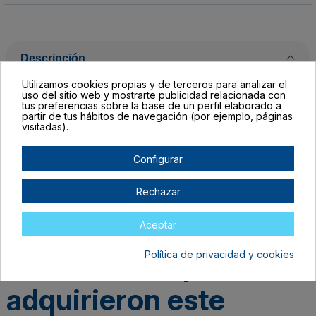
Descripción
Utilizamos cookies propias y de terceros para analizar el
uso del sitio web y mostrarte publicidad relacionada con
Detalles del producto
tus preferencias sobre la base de un perfil elaborado a
partir de tus hábitos de navegación (por ejemplo, páginas
visitadas).
Configurar
Rechazar
Aceptar
Los clientes que
Política de privacidad y cookies
adquirieron este