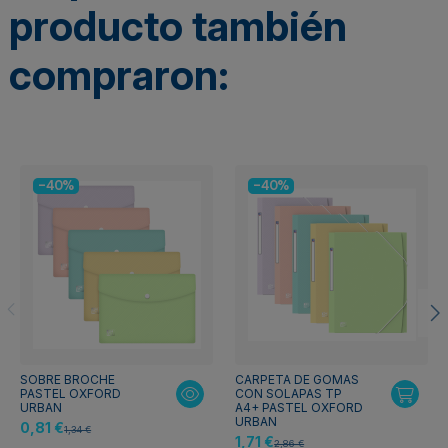
producto también
compraron:
-40%
-40%
SOBRE BROCHE
CARPETA DE GOMAS
PASTEL OXFORD
CON SOLAPAS TP
URBAN
A4+ PASTEL OXFORD
URBAN
0,81 €
1,34 €
1,71 €
2,86 €