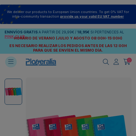
We deliver our products to European Union countries. To get 0% VAT for
intra-community transaction
provide us your valid EU VAT number
ENNVÍOS
GRATIS
A PARTIR DE
29,99€
/
18,95€
SI PERTENECES AL
PINK CLUB
HORARIO DE VERANO (JULIO Y AGOSTO 08:00H-15:00H)
ES NECESARIO REALIZAR LOS PEDIDOS ANTES DE LAS 12:00H
PARA QUE SE ENVÍEN
EL MISMO DÍA.
0