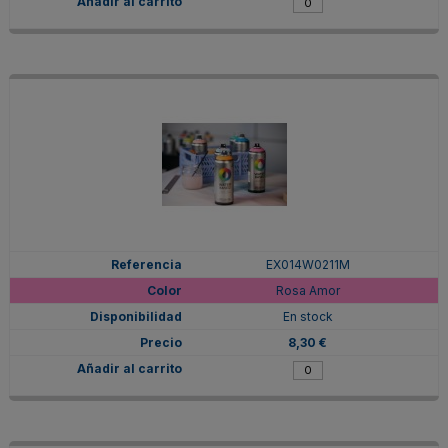
EX014W0211M
Rosa Amor
En stock
8,30 €