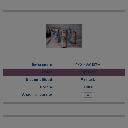
EX014W0167M
Rojo Rioja
En stock
8,30 €