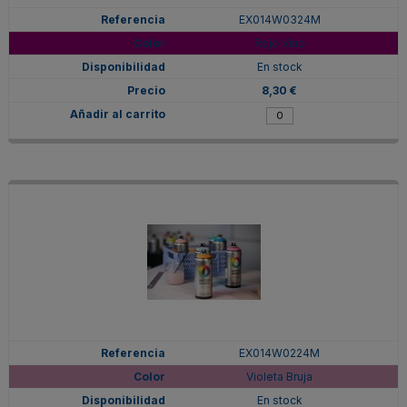
EX014W0324M
Rojo Vino
En stock
8,30 €
EX014W0224M
Violeta Bruja
En stock