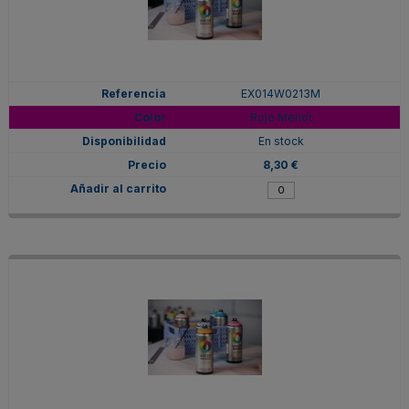
EX014W0213M
Rojo Merlot
En stock
8,30 €