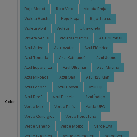
Rojo Merlot
Rojo Vino
Violeta Bruja
Violeta Geisha
Rojo Rioja
Rojo Taurus
Violeta Abril
Violeta
Ultravioleta
Violeta Venus
Violeta Cosmos
Azul Gumball
Azul Ártico
Azul Avatar
Azul Eléctrico
Azul Tornado
Azul Katmandú
Azul Sueño
Azul Esperanza
Azul Ultramar
Azul Abismo
Azul Mikonos
Azul Ona
Azul 123 Klan
Azul Lesbos
Azul Hawaii
Azul Fiji
Azul Reef
Azul Planeta
Azul Índigo
Color:
Verde Max
Verde París
Verde UFO
Verde Quirúrgico
Verde Perséfone
Verde Veneno
Verde Mojito
Verde Eva
Verde Guernica
Verde Serengueti
Verde Vera