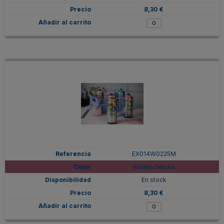
8,30 €
EX014W0225M
Violeta Geisha
En stock
8,30 €