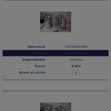
EX014W0028M
Violeta Cosmos
En stock
8,30 €