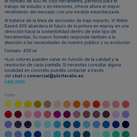
el formato de 400 ml. Esta herramienta, perfecta para el
trabajo de estudio o en interiores, ofrece ahora el mayor
rendimiento del mercado con una medida estandarizada.
Al tratarse de la línea de aerosoles de bajo impacto, el Water
Based 400 abandera el futuro de la pintura en espray en una
dirección hacia la sostenibilidad dentro de este tipo de
herramientas. Su nuevo formato responde también a la
atención a las necesidades de nuestro público y su evolución.
Formato: 400 ml
*Los colores pueden variar en función de la calidad y la
resolución de cada pantalla. Si necesitas consultar alguna
tonalidad en concreto puedes contactar a través
del
chat
o
comercial@plotteralia.es
Leer más
Color
Amarillo Playa
Amarillo Claro
Amarillo Eldorado
Amarillo Jericó
Marrón Kruger
Naranja Dalai
Mandarina
Naranja
Naranja Calcuta
Naranja Oriente
Rojo Medusa
Rojo Buda
Rojo C
Rojo Madrid
Rojo Burdeos
Rosa Vicio
Rosa Amor
Magenta
Rojo Merlot
Rojo Vino
Violeta Bruja
Violeta Geisha
Rojo Rioja
Rojo Taurus
Violeta Abril
Violet
Ultravioleta
Violeta Venus
Violeta Cosmos
Azul Gumball
Azul Ártico
Azul Avatar
Azul Eléctrico
Azul Tornado
Azul Katmandú
Azul Sueño
Azul Esperanza
Azul Ultram
Azul 
Azul Mikonos
Azul Ona
Azul 123 Klan
Azul Lesbos
Azul Hawaii
Azul Fiji
Azul Reef
Azul Planeta
Azul Índigo
Verde Max
Verde París
Verde UFO
Verde 