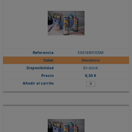
EX014W0105M
Mandarina
En stock
8,30 €