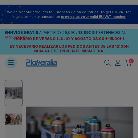
We deliver our products to European Union countries. To get 0% VAT for
intra-community transaction
provide us your valid EU VAT number
ENNVÍOS
GRATIS
A PARTIR DE
29,99€
/
18,95€
SI PERTENECES AL
PINK CLUB
HORARIO DE VERANO (JULIO Y AGOSTO 08:00H-15:00H)
ES NECESARIO REALIZAR LOS PEDIDOS ANTES DE LAS 12:00H
PARA QUE SE ENVÍEN
EL MISMO DÍA.
0