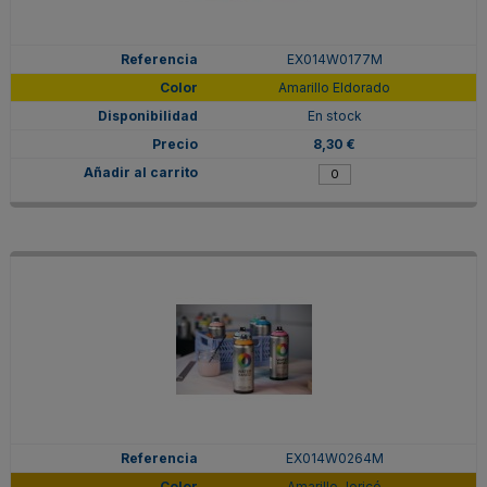
EX014W0177M
Amarillo Eldorado
En stock
8,30 €
EX014W0264M
Amarillo Jericó