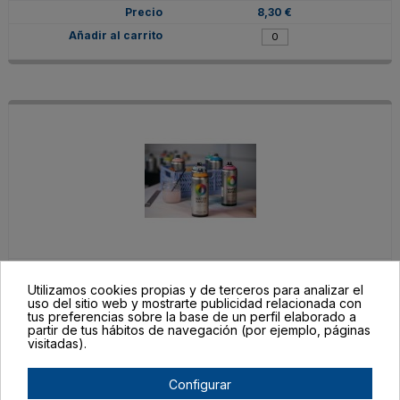
8,30 €
EX014W0322M
Utilizamos cookies propias y de terceros para analizar el
Rojo Medusa
uso del sitio web y mostrarte publicidad relacionada con
tus preferencias sobre la base de un perfil elaborado a
En stock
partir de tus hábitos de navegación (por ejemplo, páginas
8,30 €
visitadas).
Configurar