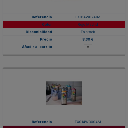
EX014W0241M
Rojo Madrid
En stock
8,30 €
EX014W3004M