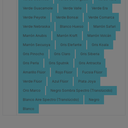
Verde Guacamole
Verde Valle
Verde Era
Verde Peyote
Verde Bonsai
Verde Comarca
Verde Nebraska
Blanco Hueso
Marrón Safari
Marrón Anubis
Marrón Kraft
Marrón Volcán
Marrón Secuoya
Gris Elefante
Gris Koala
Gris Pinocho
Gris Claro
Gris Siberia
Gris Perla
Gris Sputnik
Gris Antracita
Amarillo Flúor
Rojo Flúor
Fucsia Flúor
Verde Flúor
Azul Flúor
Plata Joya
Oro Marco
Negro Sombra Spectro (Translúcido)
Blanco Aire Spectro (Translúcido)
Negro
Blanco