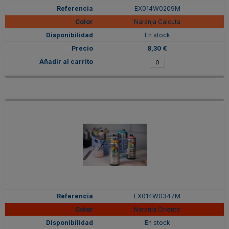
EX014W0209M
Naranja Calcuta
En stock
8,30 €
EX014W0347M
Naranja Oriente
En stock