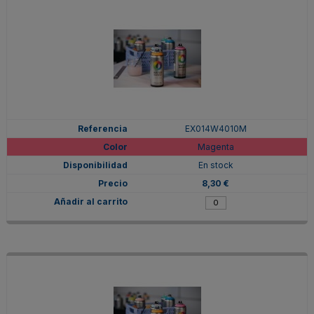
EX014W4010M
Magenta
En stock
8,30 €