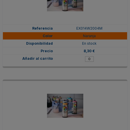
EX014W2004M
Naranja
En stock
8,30 €