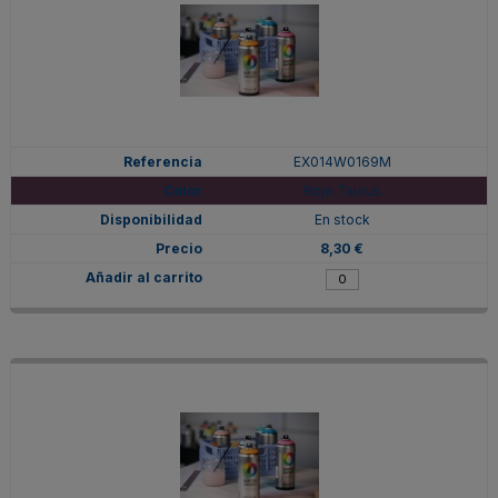
EX014W0169M
Rojo Taurus
En stock
8,30 €