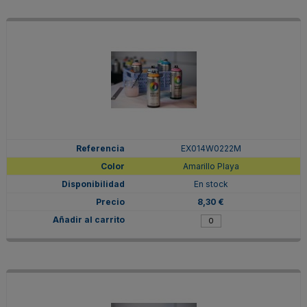
EX014W0222M
Amarillo Playa
En stock
8,30 €