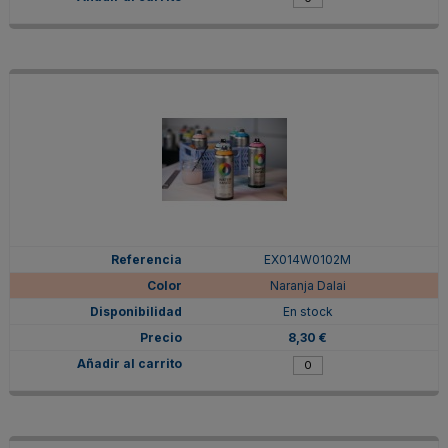
EX014W0102M
Naranja Dalai
En stock
8,30 €