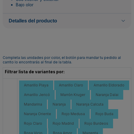
Bajo olor
Detalles del producto
Completa las unidades por color, el botón para mandar tu pedido al
carrito lo encontrarás al final de la tabla.
Filtrar lista de variantes por:
Amarillo Playa
Amarillo Claro
Amarillo Eldorado
Amarillo Jericó
Marrón Kruger
Naranja Dalai
Mandarina
Naranja
Naranja Calcuta
Naranja Oriente
Rojo Medusa
Rojo Buda
Rojo Claro
Rojo Madrid
Rojo Burdeos
Rosa Vicio
Rosa Amor
Magenta