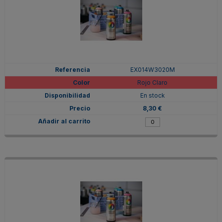
EX014W3020M
Rojo Claro
En stock
8,30 €