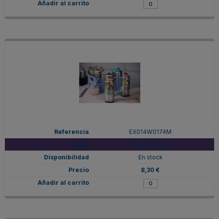
EX014W0174M
Violeta Venus
En stock
8,30 €