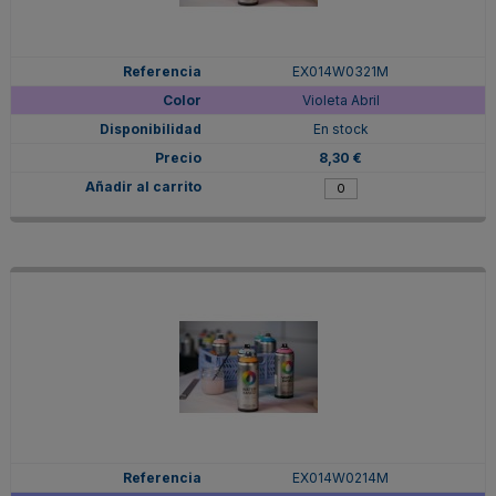
EX014W0321M
Violeta Abril
En stock
8,30 €
EX014W0214M