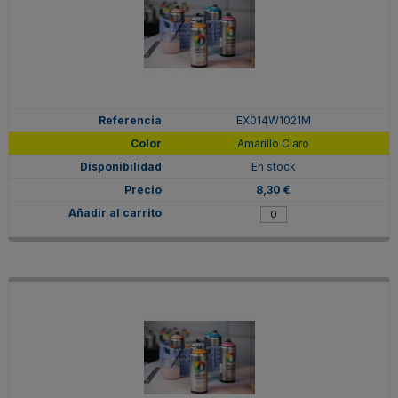
EX014W1021M
Amarillo Claro
En stock
8,30 €