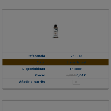
V68310
Siena Natural
En stock
8,30 €
6,64 €