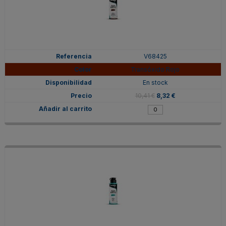
V68425
Transóxido Rojo
En stock
10,41 €
8,32 €