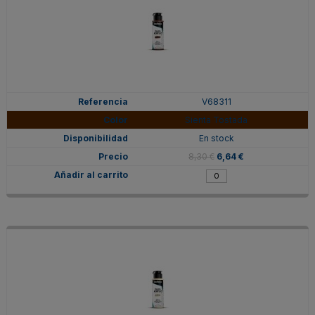
V68311
Sienta Tostada
En stock
8,30 €
6,64 €