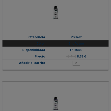
V68412
Gris Payne
En stock
10,41 €
8,32 €