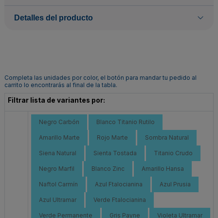
Detalles del producto
Completa las unidades por color, el botón para mandar tu pedido al
carrito lo encontrarás al final de la tabla.
Filtrar lista de variantes por:
Negro Carbón
Blanco Titanio Rutilo
Amarillo Marte
Rojo Marte
Sombra Natural
Siena Natural
Sienta Tostada
Titanio Crudo
Negro Marfil
Blanco Zinc
Amarillo Hansa
Naftol Carmín
Azul Ftalocianina
Azul Prusia
Azul Ultramar
Verde Ftalocianina
Verde Permanente
Gris Payne
Violeta Ultramar