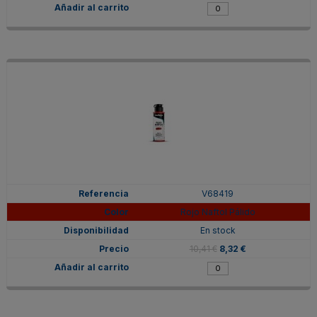
V68419
Rojo Naftol Pálido
En stock
10,41 €
8,32 €