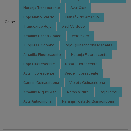
Naranja Transparente
Azul Cian
Rojo Naftol Pálido
Transóxido Amarillo
Color:
Transóxido Rojo
Azul Verdoso
Amarillo Hansa Opaco
Verde Oro
Turquesa Cobalto
Rojo Quinacridona Magenta
Amarillo Fluorescente
Naranja Fluorescente
Rojo Fluorescente
Rosa Fluorescente
Azul Fluorescente
Verde Fluorescente
Carmín Quinacridona
Violeta Quinacridona
Amarillo Niquel Azo
Naranja Pirrol
Rojo Pirrol
Azul Antacrinona
Naranja Tostado Quinacridona