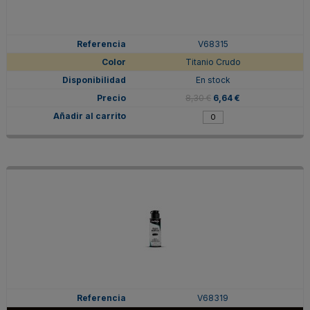
V68315
Titanio Crudo
En stock
8,30 €
6,64 €
V68319