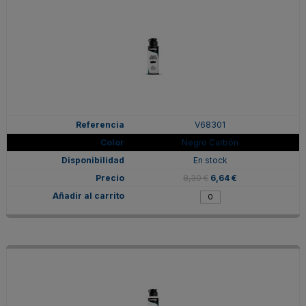
V68301
Negro Carbón
En stock
8,30 €
6,64 €