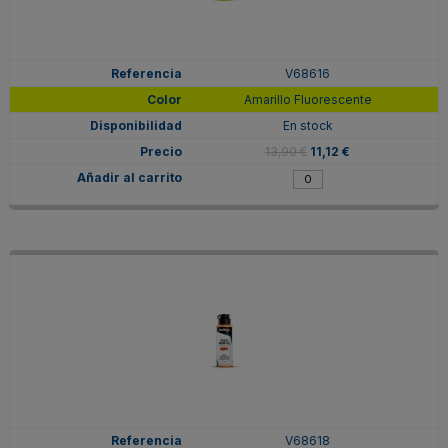
V68616
Amarillo Fluorescente
En stock
13,90 €
11,12 €
V68618