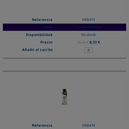
V68413
Violeta Ultramar
En stock
10,41 €
8,32 €
V68414