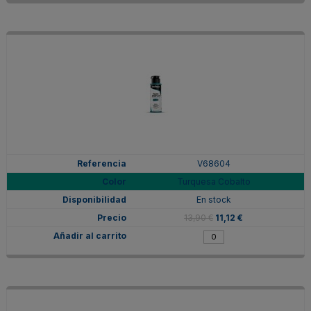
V68604
Turquesa Cobalto
En stock
13,90 €
11,12 €