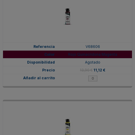
V68606
Rojo Quinacridona Magenta
Agotado
13,90 €
11,12 €