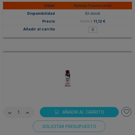
Naranja Fluorescente
En stock
13,90 €
11,12 €
V68619
AÑADIR AL CARRITO
Rojo Fluorescente
Agotado
SOLICITAR PRESUPUESTO
Consentimiento de cookies
13,90 €
11,12 €