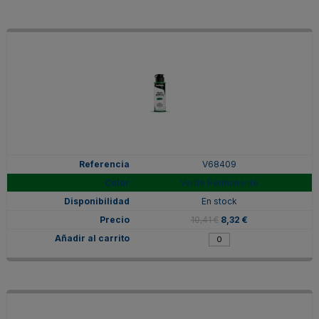
V68409
Verde Permanente
En stock
10,41 €
8,32 €