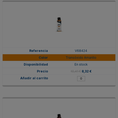
V68424
Transóxido Amarillo
En stock
10,41 €
8,32 €