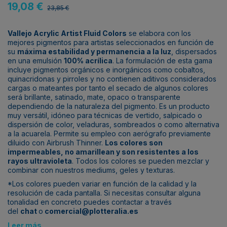
19,08 €
23,85 €
Vallejo Acrylic Artist Fluid Colors
se elabora con los
mejores pigmentos para artistas seleccionados en función de
su
máxima estabilidad y permanencia a la luz
, dispersados
en una emulsión
100% acrílica
. La formulación de esta gama
incluye pigmentos orgánicos e inorgánicos como cobaltos,
quinacridonas y pirroles y no contienen aditivos considerados
cargas o mateantes por tanto el secado de algunos colores
será brillante, satinado, mate, opaco o transparente
dependiendo de la naturaleza del pigmento. Es un producto
muy versátil, idóneo para técnicas de vertido, salpicado o
dispersión de color, veladuras, sombreados o como alternativa
a la acuarela. Permite su empleo con aerógrafo previamente
diluido con Airbrush Thinner.
Los colores son
impermeables, no amarillean y son resistentes a los
rayos ultravioleta
. Todos los colores se pueden mezclar y
combinar con nuestros mediums, geles y texturas.
*Los colores pueden variar en función de la calidad y la
resolución de cada pantalla. Si necesitas consultar alguna
tonalidad en concreto puedes contactar a través
del
chat
o
comercial@plotteralia.es
Leer más