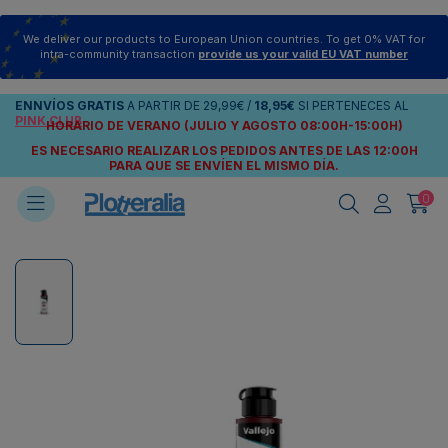
We deliver our products to European Union countries. To get 0% VAT for
intra-community transaction
provide us your valid EU VAT number
ENNVÍOS
GRATIS
A PARTIR DE
29,99€
/
18,95€
SI PERTENECES AL
PINK CLUB
HORARIO DE VERANO (JULIO Y AGOSTO 08:00H-15:00H)
ES NECESARIO REALIZAR LOS PEDIDOS ANTES DE LAS 12:00H
PARA QUE SE ENVÍEN
EL MISMO DÍA.
0