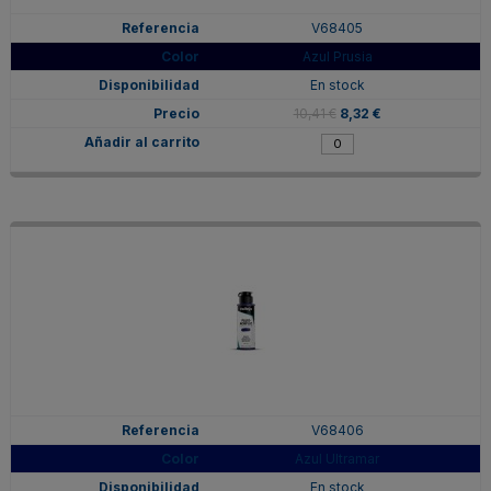
V68405
Azul Prusia
En stock
10,41 €
8,32 €
V68406
Azul Ultramar
En stock