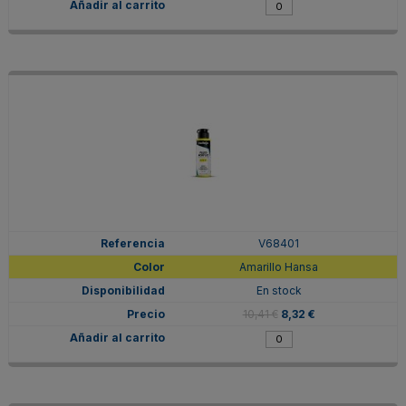
V68401
Amarillo Hansa
En stock
10,41 €
8,32 €