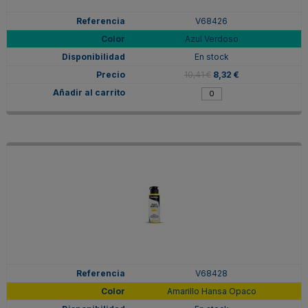
V68426
Azul Verdoso
En stock
10,41 €
8,32 €
V68428
Amarillo Hansa Opaco