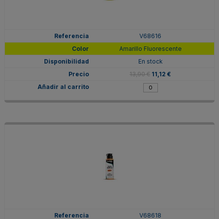
V68616
Amarillo Fluorescente
En stock
13,90 €
11,12 €
V68618