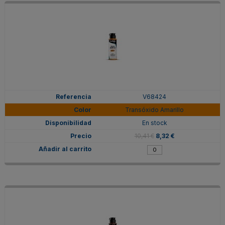
V68424
Transóxido Amarillo
En stock
10,41 €
8,32 €