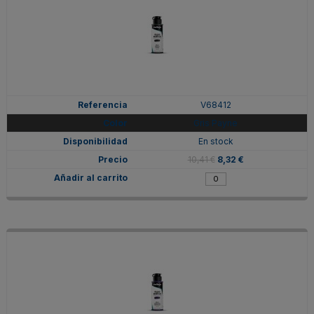
V68412
Gris Payne
En stock
10,41 €
8,32 €