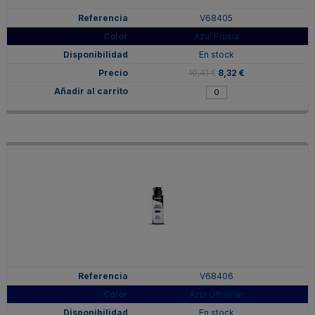
V68405
Azul Prusia
En stock
10,41 €
8,32 €
V68406
Azul Ultramar
En stock