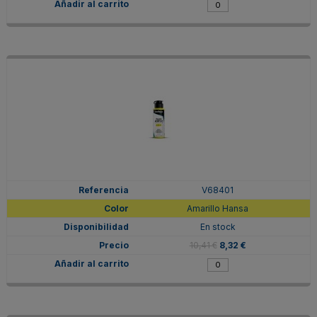
V68401
Amarillo Hansa
En stock
10,41 €
8,32 €