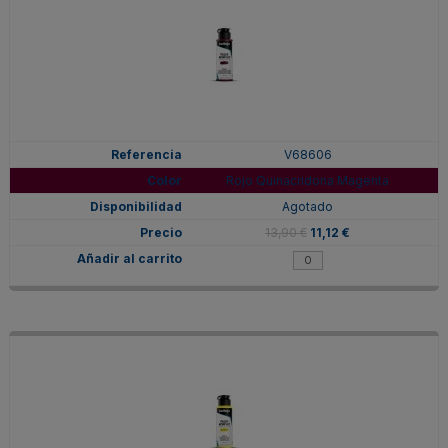
V68606
Rojo Quinacridona Magenta
Agotado
13,90 €
11,12 €