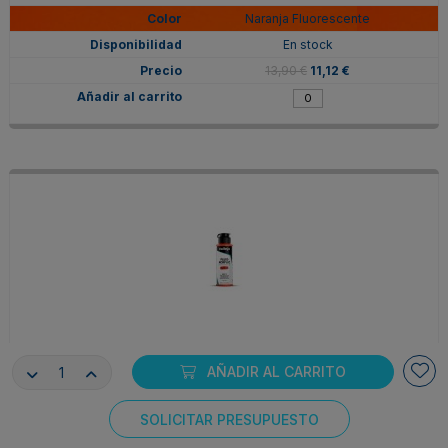
Naranja Fluorescente
En stock
13,90 €
11,12 €
V68619
AÑADIR AL CARRITO
Rojo Fluorescente
Agotado
SOLICITAR PRESUPUESTO
Consentimiento de cookies
13,90 €
11,12 €