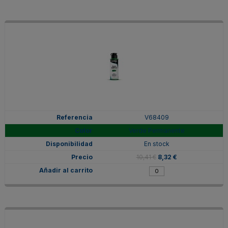
V68409
Verde Permanente
En stock
10,41 €
8,32 €