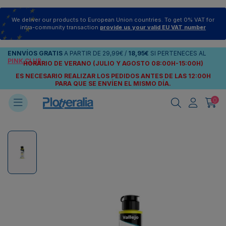
We deliver our products to European Union countries. To get 0% VAT for
intra-community transaction
provide us your valid EU VAT number
ENNVÍOS
GRATIS
A PARTIR DE
29,99€
/
18,95€
SI PERTENECES AL
PINK CLUB
HORARIO DE VERANO (JULIO Y AGOSTO 08:00H-15:00H)
ES NECESARIO REALIZAR LOS PEDIDOS ANTES DE LAS 12:00H
PARA QUE SE ENVÍEN
EL MISMO DÍA.
0