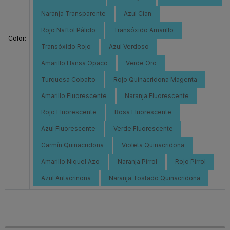
Naranja Transparente
Azul Cian
Rojo Naftol Pálido
Transóxido Amarillo
Color:
Transóxido Rojo
Azul Verdoso
Amarillo Hansa Opaco
Verde Oro
Turquesa Cobalto
Rojo Quinacridona Magenta
Amarillo Fluorescente
Naranja Fluorescente
Rojo Fluorescente
Rosa Fluorescente
Azul Fluorescente
Verde Fluorescente
Carmín Quinacridona
Violeta Quinacridona
Amarillo Niquel Azo
Naranja Pirrol
Rojo Pirrol
Azul Antacrinona
Naranja Tostado Quinacridona