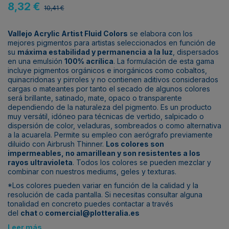
8,32 €
10,41 €
Vallejo Acrylic Artist Fluid Colors
se elabora con los
mejores pigmentos para artistas seleccionados en función de
su
máxima estabilidad y permanencia a la luz
, dispersados
en una emulsión
100% acrílica
. La formulación de esta gama
incluye pigmentos orgánicos e inorgánicos como cobaltos,
quinacridonas y pirroles y no contienen aditivos considerados
cargas o mateantes por tanto el secado de algunos colores
será brillante, satinado, mate, opaco o transparente
dependiendo de la naturaleza del pigmento. Es un producto
muy versátil, idóneo para técnicas de vertido, salpicado o
dispersión de color, veladuras, sombreados o como alternativa
a la acuarela. Permite su empleo con aerógrafo previamente
diluido con Airbrush Thinner.
Los colores son
impermeables, no amarillean y son resistentes a los
rayos ultravioleta
. Todos los colores se pueden mezclar y
combinar con nuestros mediums, geles y texturas.
*Los colores pueden variar en función de la calidad y la
resolución de cada pantalla. Si necesitas consultar alguna
tonalidad en concreto puedes contactar a través
del
chat
o
comercial@plotteralia.es
Leer más