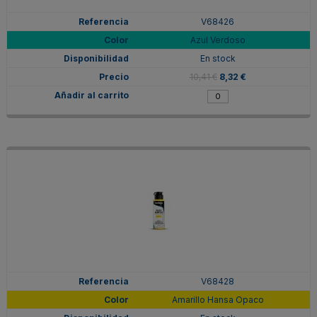
V68426
Azul Verdoso
En stock
10,41 €
8,32 €
V68428
Amarillo Hansa Opaco