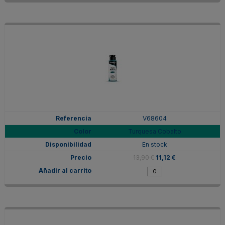
V68604
Turquesa Cobalto
En stock
13,90 €
11,12 €