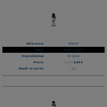
V68301
Negro Carbón
En stock
8,30 €
6,64 €