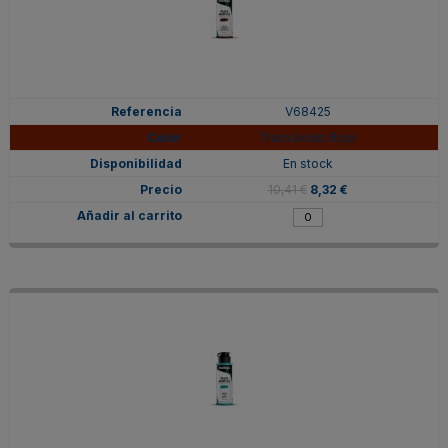
V68425
Transóxido Rojo
En stock
10,41 €
8,32 €