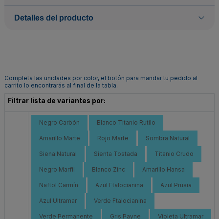
Detalles del producto
Completa las unidades por color, el botón para mandar tu pedido al
carrito lo encontrarás al final de la tabla.
Filtrar lista de variantes por:
Negro Carbón
Blanco Titanio Rutilo
Amarillo Marte
Rojo Marte
Sombra Natural
Siena Natural
Sienta Tostada
Titanio Crudo
Negro Marfil
Blanco Zinc
Amarillo Hansa
Naftol Carmín
Azul Ftalocianina
Azul Prusia
Azul Ultramar
Verde Ftalocianina
Verde Permanente
Gris Payne
Violeta Ultramar