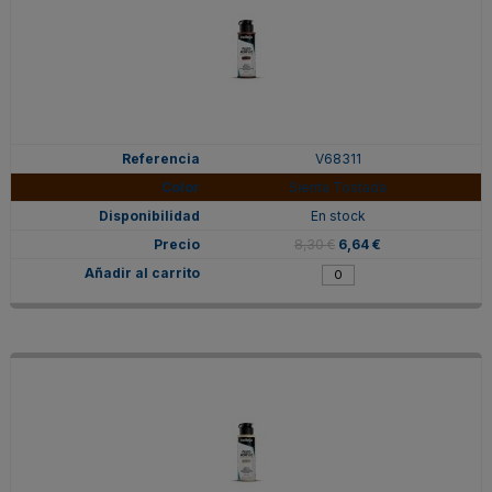
V68311
Sienta Tostada
En stock
8,30 €
6,64 €