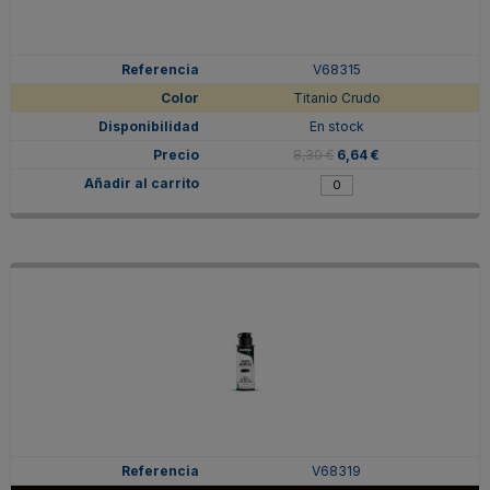
V68315
Titanio Crudo
En stock
8,30 €
6,64 €
V68319