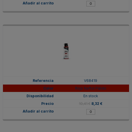
V68419
Rojo Naftol Pálido
En stock
10,41 €
8,32 €