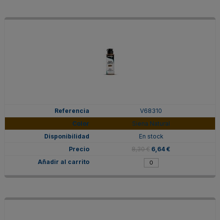
V68310
Siena Natural
En stock
8,30 €
6,64 €