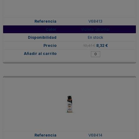
V68413
Violeta Ultramar
En stock
10,41 €
8,32 €
V68414