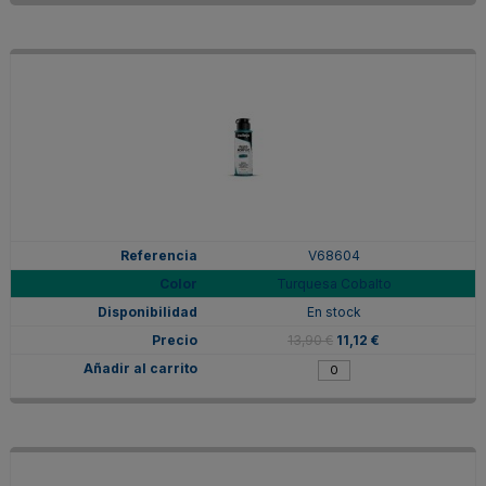
V68604
Turquesa Cobalto
En stock
13,90 €
11,12 €