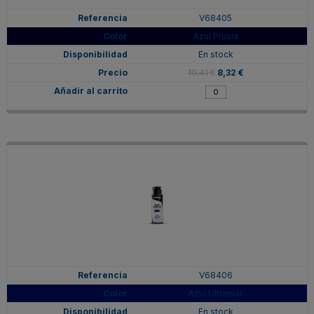
V68405
Azul Prusia
En stock
10,41 €
8,32 €
V68406
Azul Ultramar
En stock