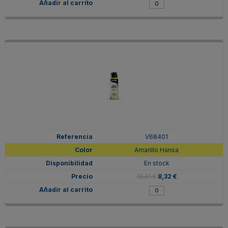
V68401
Amarillo Hansa
En stock
10,41 €
8,32 €