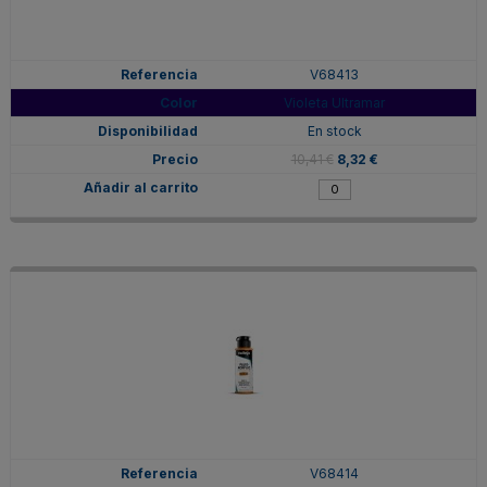
V68413
Violeta Ultramar
En stock
10,41 €
8,32 €
V68414