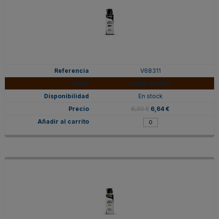
V68311
Sienta Tostada
En stock
8,30 €
6,64 €