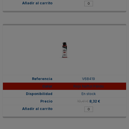
V68419
Rojo Naftol Pálido
En stock
10,41 €
8,32 €