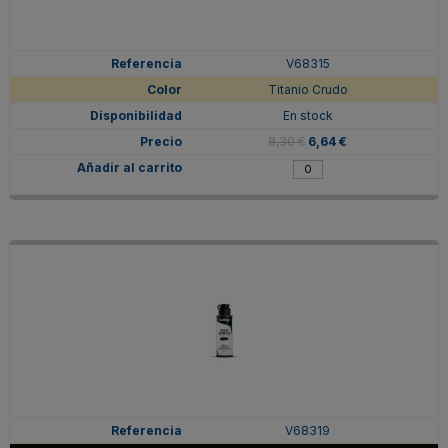
V68315
Titanio Crudo
En stock
8,30 €
6,64 €
V68319