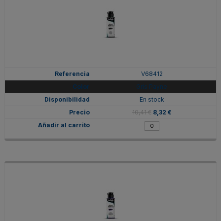
V68412
Gris Payne
En stock
10,41 €
8,32 €