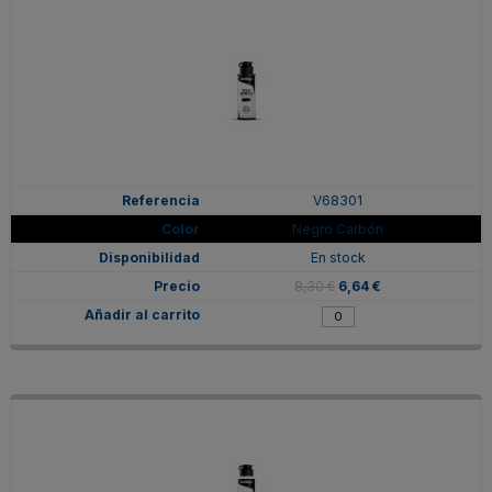
V68301
Negro Carbón
En stock
8,30 €
6,64 €