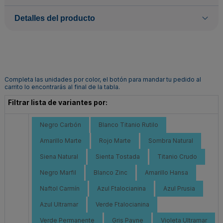
Detalles del producto
Completa las unidades por color, el botón para mandar tu pedido al
carrito lo encontrarás al final de la tabla.
Filtrar lista de variantes por:
Negro Carbón
Blanco Titanio Rutilo
Amarillo Marte
Rojo Marte
Sombra Natural
Siena Natural
Sienta Tostada
Titanio Crudo
Negro Marfil
Blanco Zinc
Amarillo Hansa
Naftol Carmín
Azul Ftalocianina
Azul Prusia
Azul Ultramar
Verde Ftalocianina
Verde Permanente
Gris Payne
Violeta Ultramar