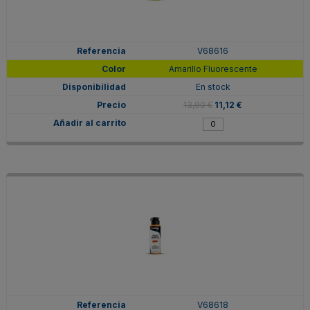
V68616
Amarillo Fluorescente
En stock
13,90 €
11,12 €
V68618