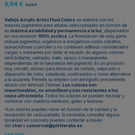
6,64 €
8,30 €
Vallejo Acrylic Artist Fluid Colors
se elabora con los
mejores pigmentos para artistas seleccionados en función de
su
máxima estabilidad y permanencia a la luz
, dispersados
en una emulsión
100% acrílica
. La formulación de esta gama
incluye pigmentos orgánicos e inorgánicos como cobaltos,
quinacridonas y pirroles y no contienen aditivos considerados
cargas o mateantes por tanto el secado de algunos colores
será brillante, satinado, mate, opaco o transparente
dependiendo de la naturaleza del pigmento. Es un producto
muy versátil, idóneo para técnicas de vertido, salpicado o
dispersión de color, veladuras, sombreados o como alternativa
a la acuarela. Permite su empleo con aerógrafo previamente
diluido con Airbrush Thinner.
Los colores son
impermeables, no amarillean y son resistentes a los
rayos ultravioleta
. Todos los colores se pueden mezclar y
combinar con nuestros mediums, geles y texturas.
*Los colores pueden variar en función de la calidad y la
resolución de cada pantalla. Si necesitas consultar alguna
tonalidad en concreto puedes contactar a través
del
chat
o
comercial@plotteralia.es
Leer más