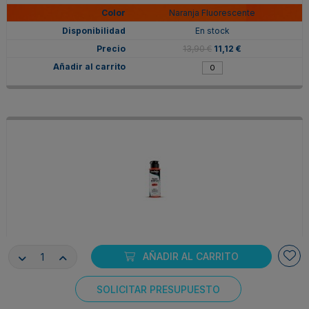
Naranja Fluorescente
En stock
13,90 €
11,12 €
V68619
AÑADIR AL CARRITO
Rojo Fluorescente
Agotado
SOLICITAR PRESUPUESTO
Consentimiento de cookies
13,90 €
11,12 €