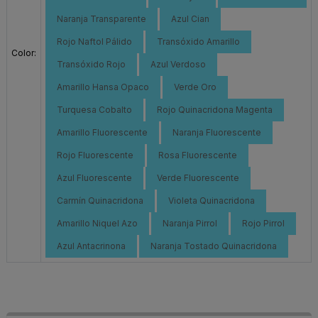
Naranja Transparente
Azul Cian
Rojo Naftol Pálido
Transóxido Amarillo
Color:
Transóxido Rojo
Azul Verdoso
Amarillo Hansa Opaco
Verde Oro
Turquesa Cobalto
Rojo Quinacridona Magenta
Amarillo Fluorescente
Naranja Fluorescente
Rojo Fluorescente
Rosa Fluorescente
Azul Fluorescente
Verde Fluorescente
Carmín Quinacridona
Violeta Quinacridona
Amarillo Niquel Azo
Naranja Pirrol
Rojo Pirrol
Azul Antacrinona
Naranja Tostado Quinacridona