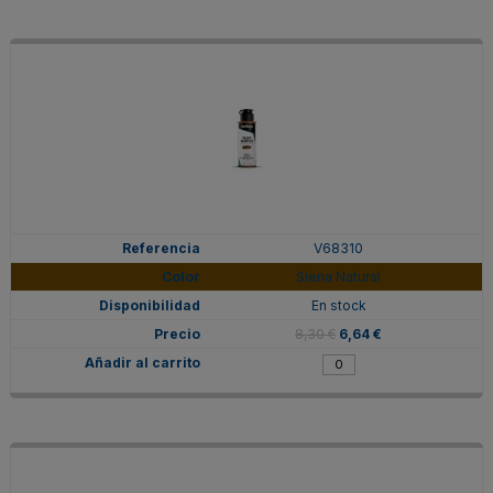
V68310
Siena Natural
En stock
8,30 €
6,64 €