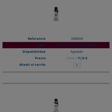
V68606
Rojo Quinacridona Magenta
Agotado
13,90 €
11,12 €