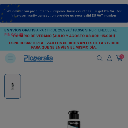
We deliver our products to European Union countries. To get 0% VAT for
intra-community transaction
provide us your valid EU VAT number
ENNVÍOS
GRATIS
A PARTIR DE
29,99€
/
18,95€
SI PERTENECES AL
PINK CLUB
HORARIO DE VERANO (JULIO Y AGOSTO 08:00H-15:00H)
ES NECESARIO REALIZAR LOS PEDIDOS ANTES DE LAS 12:00H
PARA QUE SE ENVÍEN
EL MISMO DÍA.
0