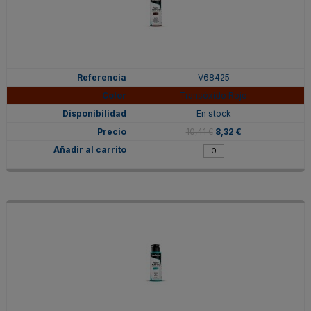
V68425
Transóxido Rojo
En stock
10,41 €
8,32 €