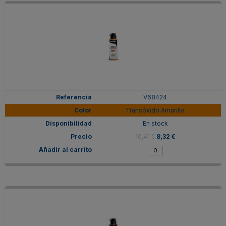
V68424
Transóxido Amarillo
En stock
10,41 €
8,32 €