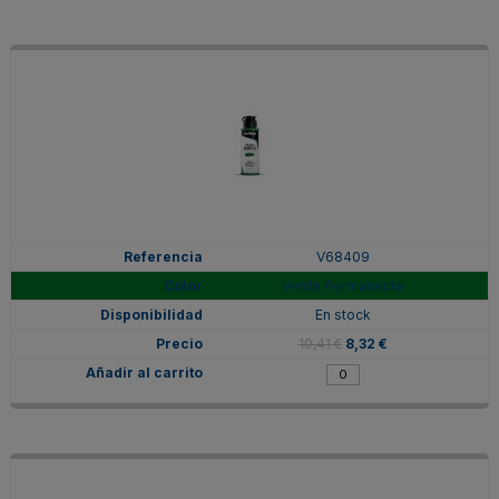
V68409
Verde Permanente
En stock
10,41 €
8,32 €