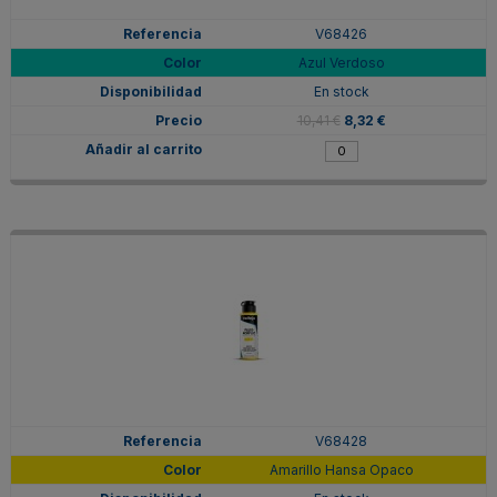
V68426
Azul Verdoso
En stock
10,41 €
8,32 €
V68428
Amarillo Hansa Opaco