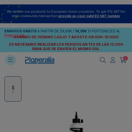
We deliver our products to European Union countries. To get 0% VAT for
intra-community transaction
provide us your valid EU VAT number
ENNVÍOS
GRATIS
A PARTIR DE
29,99€
/
18,95€
SI PERTENECES AL
PINK CLUB
HORARIO DE VERANO (JULIO Y AGOSTO 08:00H-15:00H)
ES NECESARIO REALIZAR LOS PEDIDOS ANTES DE LAS 12:00H
PARA QUE SE ENVÍEN
EL MISMO DÍA.
0