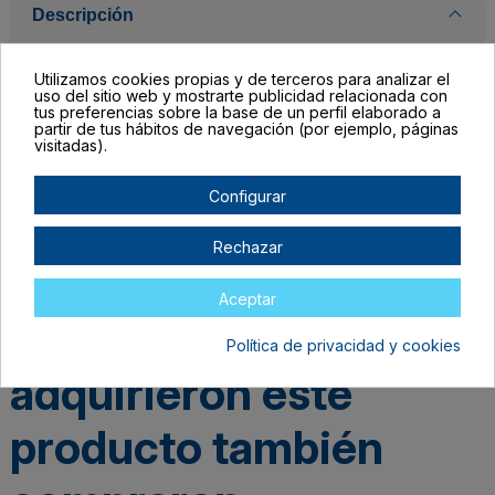
Descripción
Utilizamos cookies propias y de terceros para analizar el
Detalles del producto
uso del sitio web y mostrarte publicidad relacionada con
tus preferencias sobre la base de un perfil elaborado a
partir de tus hábitos de navegación (por ejemplo, páginas
visitadas).
Configurar
Rechazar
Aceptar
Los clientes que
Política de privacidad y cookies
adquirieron este
producto también