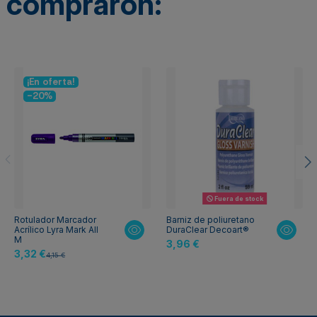
compraron:
¡En oferta!
-20%
Fuera de stock
Rotulador Marcador
Barniz de poliuretano
Acrílico Lyra Mark All
DuraClear Decoart®
M
3,96 €
3,32 €
4,15 €