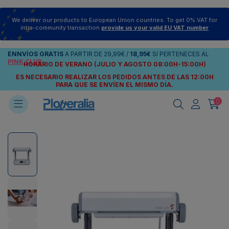
We deliver our products to European Union countries. To get 0% VAT for
intra-community transaction
provide us your valid EU VAT number
ENNVÍOS
GRATIS
A PARTIR DE
29,99€
/
18,95€
SI PERTENECES AL
PINK CLUB
HORARIO DE VERANO (JULIO Y AGOSTO 08:00H-15:00H)
ES NECESARIO REALIZAR LOS PEDIDOS ANTES DE LAS 12:00H
PARA QUE SE ENVÍEN
EL MISMO DÍA.
0