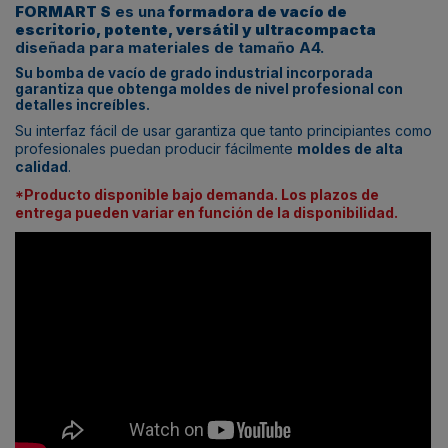
FORMART S
es una
formadora de vacío de
escritorio, potente, versátil y ultracompacta
diseñada para materiales de tamaño A4.
Su bomba de vacío de grado industrial incorporada
garantiza que obtenga moldes de nivel profesional con
detalles increíbles.
Su interfaz fácil de usar garantiza que tanto principiantes como
profesionales puedan producir fácilmente
moldes de alta
calidad
.
*Producto disponible bajo demanda. Los plazos de
entrega pueden variar en función de la disponibilidad.