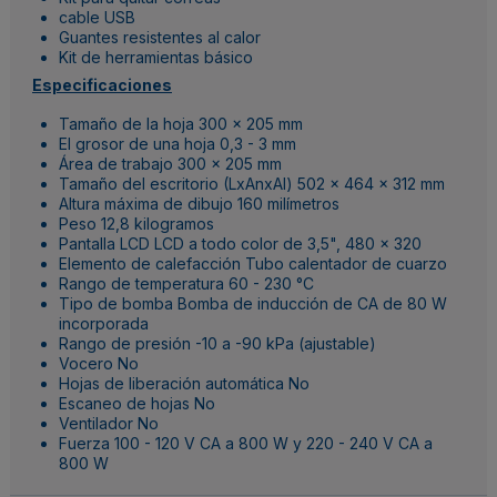
cable USB
Guantes resistentes al calor
Kit de herramientas básico
Especificaciones
Tamaño de la hoja
300 x 205 mm
El grosor de una hoja
0,3 - 3 mm
Área de trabajo
300 x 205 mm
Tamaño del escritorio (LxAnxAl)
502 x 464 x 312 mm
Altura máxima de dibujo
160 milímetros
Peso
12,8 kilogramos
Pantalla LCD
LCD a todo color de 3,5", 480 x 320
Elemento de calefacción
Tubo calentador de cuarzo
Rango de temperatura
60 - 230 °C
Tipo de bomba
Bomba de inducción de CA de 80 W
incorporada
Rango de presión
-10 a -90 kPa (ajustable)
Vocero
No
Hojas de liberación automática
No
Escaneo de hojas
No
Ventilador
No
Fuerza
100 - 120 V CA a 800 W y 220 - 240 V CA a
800 W