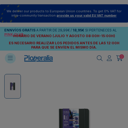
We deliver our products to European Union countries. To get 0% VAT for
intra-community transaction
provide us your valid EU VAT number
ENNVÍOS
GRATIS
A PARTIR DE
29,99€
/
18,95€
SI PERTENECES AL
PINK CLUB
HORARIO DE VERANO (JULIO Y AGOSTO 08:00H-15:00H)
ES NECESARIO REALIZAR LOS PEDIDOS ANTES DE LAS 12:00H
PARA QUE SE ENVÍEN
EL MISMO DÍA.
0