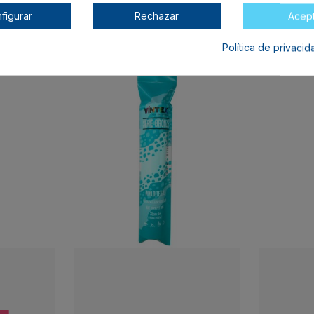
figurar
Rechazar
Acep
Política de privaci