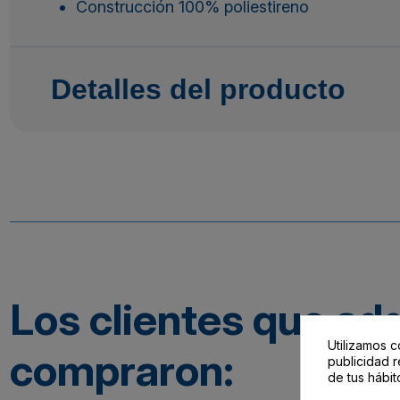
Construcción 100% poliestireno
Detalles del producto
Los clientes que ad
Utilizamos c
compraron:
publicidad r
de tus hábit