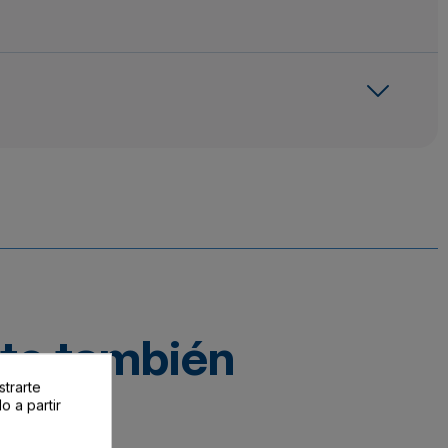
cto también
strarte
o a partir