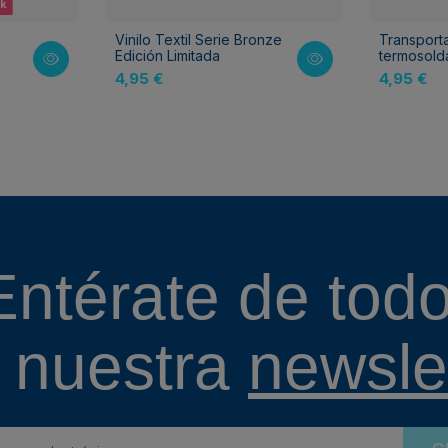
ck
Vinilo Textil Serie Bronze
Transport
Edición Limitada
termosold
4,95 €
4,95 €
Entérate de todo
 nuestra
newslet