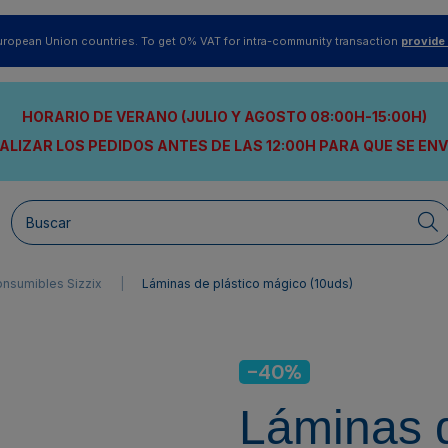
uropean Union countries. To get 0% VAT for intra-community transaction
provide
HORARIO DE VERANO (JULIO Y AGOSTO 08:00H-15:00H)
ALIZAR LOS PEDIDOS ANTES DE LAS 12:00H
PARA QUE SE EN
nsumibles Sizzix
Láminas de plástico mágico (10uds)
-40%
Láminas d