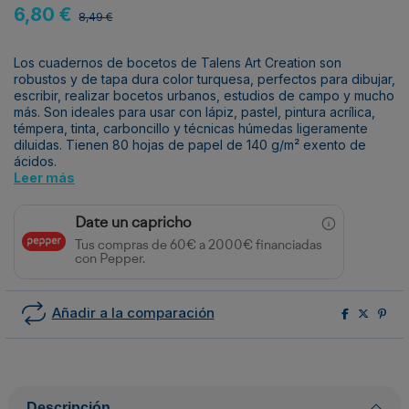
6,80 €
8,49 €
Los cuadernos de bocetos de Talens Art Creation son
robustos y de tapa dura color turquesa, perfectos para dibujar,
escribir, realizar bocetos urbanos, estudios de campo y mucho
más. Son ideales para usar con lápiz, pastel, pintura acrílica,
témpera, tinta, carboncillo y técnicas húmedas ligeramente
diluidas. Tienen 80 hojas de papel de 140 g/m² exento de
ácidos.
Leer más
Date un capricho
Tus compras de 60€ a 2000€ financiadas
con Pepper.
Añadir a la comparación
Descripción