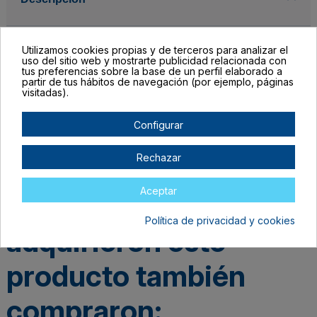
Detalles del producto
Utilizamos cookies propias y de terceros para analizar el
uso del sitio web y mostrarte publicidad relacionada con
tus preferencias sobre la base de un perfil elaborado a
partir de tus hábitos de navegación (por ejemplo, páginas
visitadas).
Configurar
Rechazar
Aceptar
Los clientes que
Política de privacidad y cookies
adquirieron este
producto también
compraron: