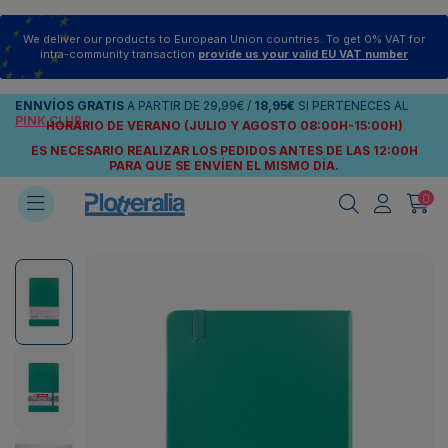
We deliver our products to European Union countries. To get 0% VAT for
intra-community transaction
provide us your valid EU VAT number
ENNVÍOS
GRATIS
A PARTIR DE
29,99€
/
18,95€
SI PERTENECES AL
PINK CLUB
HORARIO DE VERANO (JULIO Y AGOSTO 08:00H-15:00H)
ES NECESARIO REALIZAR LOS PEDIDOS ANTES DE LAS 12:00H
PARA QUE SE ENVÍEN
EL MISMO DÍA.
0