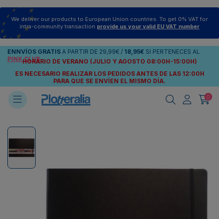
We deliver our products to European Union countries. To get 0% VAT for
intra-community transaction
provide us your valid EU VAT number
ENNVÍOS
GRATIS
A PARTIR DE
29,99€
/
18,95€
SI PERTENECES AL
PINK CLUB
HORARIO DE VERANO (JULIO Y AGOSTO 08:00H-15:00H)
ES NECESARIO REALIZAR LOS PEDIDOS ANTES DE LAS 12:00H
PARA QUE SE ENVÍEN
EL MISMO DÍA.
0