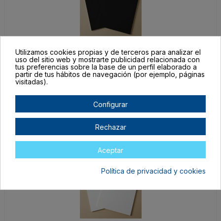
Utilizamos cookies propias y de terceros para analizar el
VTX-15280
uso del sitio web y mostrarte publicidad relacionada con
tus preferencias sobre la base de un perfil elaborado a
Negro
partir de tus hábitos de navegación (por ejemplo, páginas
visitadas).
En stock
18,95 €
9,47 €
Configurar
Rechazar
Aceptar
Política de privacidad y cookies