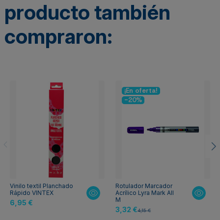
producto también
compraron:
¡En oferta!
-20%
Vinilo textil Planchado
Rotulador Marcador
Rápido VINTEX
Acrílico Lyra Mark All
M
6,95 €
3,32 €
4,15 €