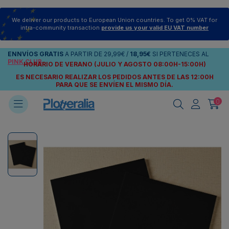
We deliver our products to European Union countries. To get 0% VAT for
intra-community transaction
provide us your valid EU VAT number
ENNVÍOS
GRATIS
A PARTIR DE
29,99€
/
18,95€
SI PERTENECES AL
PINK CLUB
HORARIO DE VERANO (JULIO Y AGOSTO 08:00H-15:00H)
ES NECESARIO REALIZAR LOS PEDIDOS ANTES DE LAS 12:00H
PARA QUE SE ENVÍEN
EL MISMO DÍA.
0