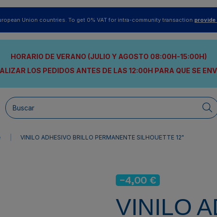
uropean Union countries. To get 0% VAT for intra-community transaction
provide
HORARIO DE VERANO (JULIO Y AGOSTO 08:00H-15:00H)
ALIZAR LOS PEDIDOS ANTES DE LAS 12:00H
PARA QUE SE EN
e
VINILO ADHESIVO BRILLO PERMANENTE SILHOUETTE 12"
-4,00 €
VINILO 