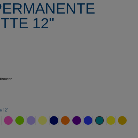
 PERMANENTE
TTE 12"
ilhouette.
e 12"
oscuro
lanco
Rosa oscuro
Verde
Lavanda
Limón
Azul Marino
Naranja
Morado
Azul Royal
Teal
Amarillo
Oro