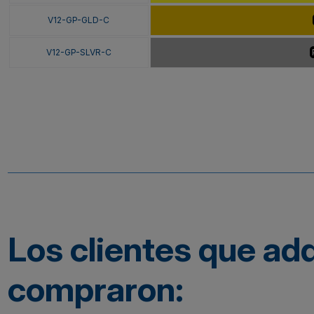
V12-GP-GLD-C
V12-GP-SLVR-C
Los clientes que ad
compraron: