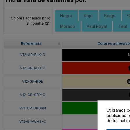
Negro
Rojo
Beige
G
Colores adhesivo brillo
Silhouette 12":
Morado
Azul Royal
Teal
Referencia
Colores adhesivo 
V12-GP-BLK-C
V12-GP-RED-C
V12-GP-BGE
V12-GP-GRY-C
V12-GP-DKGRN
Verd
Utilizamos c
publicidad r
de tus hábit
V12-GP-WHT-C
B