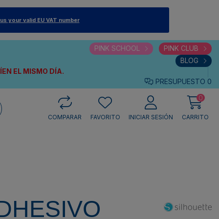
 us your valid EU VAT number
PINK SCHOOL
PINK CLUB
BLOG
VÍEN
EL MISMO DÍA.
PRESUPUESTO
0
0
COMPARAR
FAVORITO
INICIAR SESIÓN
CARRITO
ADHESIVO