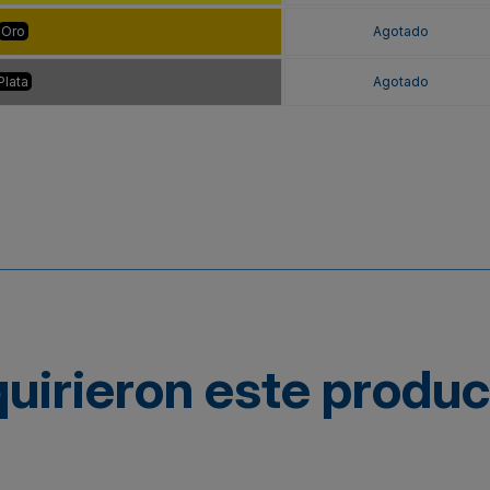
Oro
Agotado
Plata
Agotado
quirieron este produ