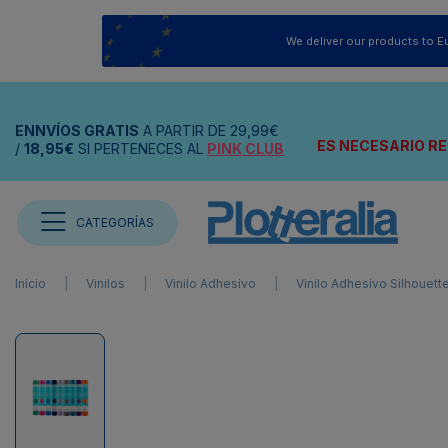
We deliver our products to E
ENNVÍOS
GRATIS
A PARTIR DE
29,99€
ES NECESARIO RE
/
18,95€
SI PERTENECES AL
PINK CLUB
CATEGORÍAS
Inicio
Vinilos
Vinilo Adhesivo
Vinilo Adhesivo Silhouett