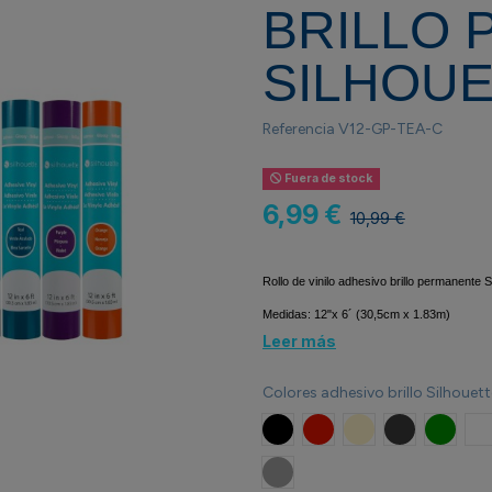
BRILLO
SILHOUE
Referencia
V12-GP-TEA-C
Fuera de stock
6,99 €
10,99 €
Rollo de vinilo adhesivo brillo permanente S
Medidas: 12"x 6´ (30,5cm x 1.83m)
Leer más
Colores adhesivo brillo Silhouett
Negro
Rojo
Beige
Gris
Verde 
B
Plata