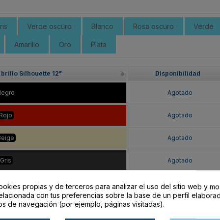
ris
Verde oscuro
Blanco
Rosa oscuro
Verde
Amarillo
Oro
Plata
brillo Silhouette 12"
Disponibilidad
Negro
Agotado
Rojo
Agotado
Beige
Agotado
Gris
Agotado
e oscuro
Agotado
ookies propias y de terceros para analizar el uso del sitio web y mo
elacionada con tus preferencias sobre la base de un perfil elaborad
os de navegación (por ejemplo, páginas visitadas).
lanco
Agotado