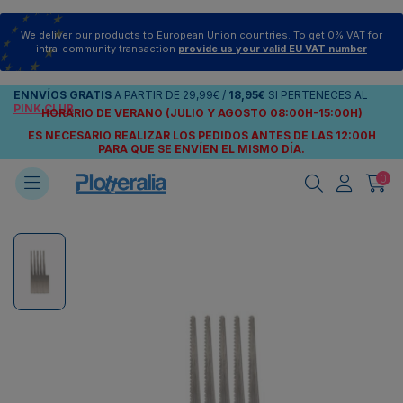
We deliver our products to European Union countries. To get 0% VAT for
intra-community transaction
provide us your valid EU VAT number
ENNVÍOS
GRATIS
A PARTIR DE
29,99€
/
18,95€
SI PERTENECES AL
PINK CLUB
HORARIO DE VERANO (JULIO Y AGOSTO 08:00H-15:00H)
ES NECESARIO REALIZAR LOS PEDIDOS ANTES DE LAS 12:00H
PARA QUE SE ENVÍEN
EL MISMO DÍA.
0