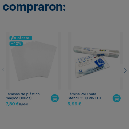
compraron:
¡En oferta!
-40%
Láminas de plástico
Lámina PVC para
mágico (10uds)
Stencil 150µ VINTEX
7,80 €
5,99 €
13,00 €