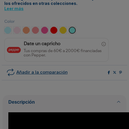
los ofrecidos en otras colecciones.
Leer más
Color
Hielo Turquesa
Rosa Claro
Nápoles
Coral
Rosa Barbie
Rojo Vivo
Oro Amarillo
Atlantis
Date un capricho
Tus compras de 60€ a 2000€ financiadas
con Pepper.
Añadir a la comparación
Descripción