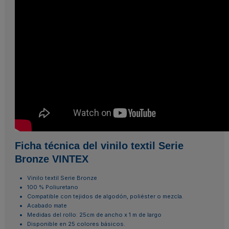
Ficha técnica del vinilo textil Serie
Bronze VINTEX
Vinilo textil Serie Bronze
100 % Poliuretano
Compatible con tejidos de algodón, poliéster o mezcla.
Acabado mate
Medidas del rollo: 25cm de ancho x 1 m de largo
Disponible en 25 colores básicos.