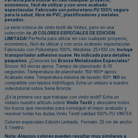
económico, fácil de utilizar y con unos acabado
espectacular.
Fabricado con poliuretano PU 100% seguro
para la salud, libre de PVC, plastificadores y metales
pesados.
La serie icónica de vinilo textil de Vintex, pero en una
colección de
¡9 COLORES ESPECIALES DE EDICIÓN
LIMITADA!
Perfecta para utilizar en casi cualquier proyecto,
económico, fácil de utilizar y con unos acabado espectacular.
Fabricado con Poliuretano 100%. Medidas: 25x100 cm.
Incluye
transportador adhesivo suave
.
No indicado para detalles
pequeños
. ¿Conoces los
Bronze Metalizados Especiales
?
Grosor: 80 micras aprox. Tiempo de planchado: 8-10
segundos. Temperatura de planchado: 150-160º aprox.
Acabado mate. Temperatura máxima de lavado: 60º.
NO
es
compatible con tejidos hidrófugos. Echa un vistazo a nuestro
videotutorial sobre
Serie Bronze
.
¿Es la primera vez que trabajas con vinilo textil? Echa un
vistazo nuestro artículo sobre
Vinilo Textil
y descubre todos
los trucos que necesitas para conseguir el mejor acabado y
resolver todas tus dudas.Vinilo Textil calidad 100% PU VINTEX
Colores especiales Edición Limitada. Formato: 25 cm de ancho
X 1 metro.
Nota: Algunos colores pueden resultar muy similares a