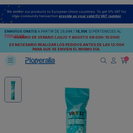
We deliver our products to European Union countries. To get 0% VAT for
intra-community transaction
provide us your valid EU VAT number
ENNVÍOS
GRATIS
A PARTIR DE
29,99€
/
18,95€
SI PERTENECES AL
PINK CLUB
HORARIO DE VERANO (JULIO Y AGOSTO 08:00H-15:00H)
ES NECESARIO REALIZAR LOS PEDIDOS ANTES DE LAS 12:00H
PARA QUE SE ENVÍEN
EL MISMO DÍA.
0