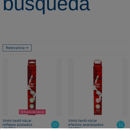
búsqueda
Relevancia
Fuera de stock
Vinilo textil nácar
Vinilo textil nácar
reflejos azulados
efectos anaranjados
VINTEX
VINTEX