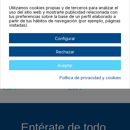
8,95 €
8,95 €
Utilizamos cookies propias y de terceros para analizar el
uso del sitio web y mostrarte publicidad relacionada con
tus preferencias sobre la base de un perfil elaborado a
partir de tus hábitos de navegación (por ejemplo, páginas
visitadas).
Configurar
Rechazar
Aceptar
Política de privacidad y cookies
Vinilo textil nácar
Packs Adhesivos
metalizado VINTEX
Nácar Vintex
8,95 €
9,95 €
Entérate de todo,