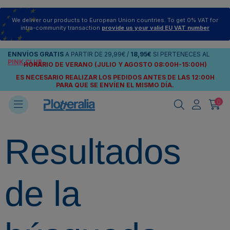
We deliver our products to European Union countries. To get 0% VAT for
intra-community transaction
provide us your valid EU VAT number
ENNVÍOS
GRATIS
A PARTIR DE
29,99€
/
18,95€
SI PERTENECES AL
PINK CLUB
HORARIO DE VERANO (JULIO Y AGOSTO 08:00H-15:00H)
ES NECESARIO REALIZAR LOS PEDIDOS ANTES DE LAS 12:00H
PARA QUE SE ENVÍEN
EL MISMO DÍA.
0
Resultados
de la