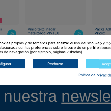
k
os
Vinilo textil nácar
Packs Ad
metalizado VINTEX
Vintex
8,95 €
9,95 €
ookies propias y de terceros para analizar el uso del sitio web y mo
elacionada con tus preferencias sobre la base de un perfil elaborad
os de navegación (por ejemplo, páginas visitadas).
figurar
Rechazar
Acep
Entérate de todo
Política de privaci
 nuestra
newslet