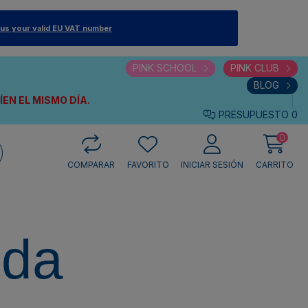
 us your valid EU VAT number
PINK SCHOOL
PINK CLUB
BLOG
VÍEN
EL MISMO DÍA.
PRESUPUESTO
0
0
COMPARAR
FAVORITO
INICIAR SESIÓN
CARRITO
eda