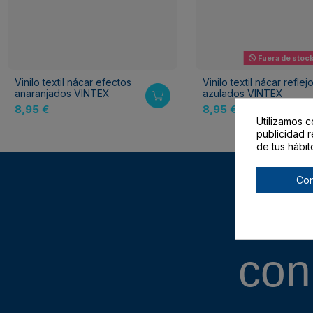
Fuera de stoc
Vinilo textil nácar efectos
Vinilo textil nácar reflej
anaranjados VINTEX
azulados VINTEX
8,95 €
8,95 €
Utilizamos c
publicidad r
de tus hábit
Con
con