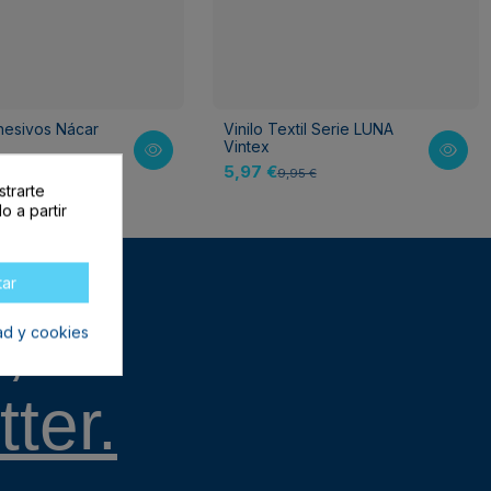
hesivos Nácar
Vinilo Textil Serie LUNA
Vintex
5,97 €
9,95 €
strarte
o a partir
tar
,
dad y cookies
ter.