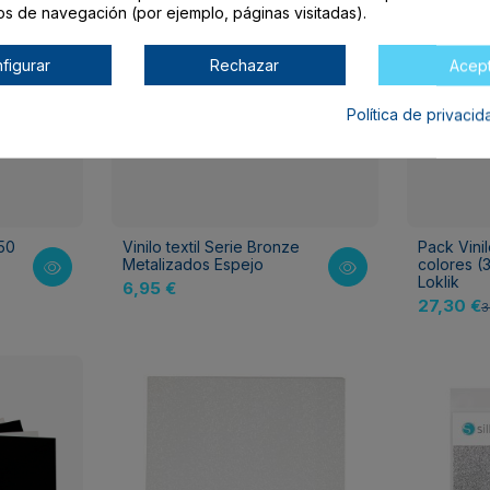
os de navegación (por ejemplo, páginas visitadas).
figurar
Rechazar
Acep
Política de privaci
 50
Vinilo textil Serie Bronze
Pack Vini
Metalizados Espejo
colores (
Loklik
6,95 €
27,30 €
3