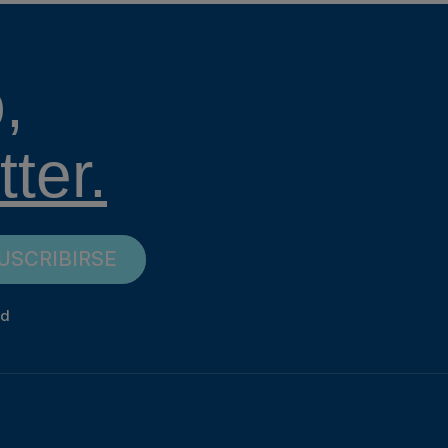
,
ter.
USCRIBIRSE
ad