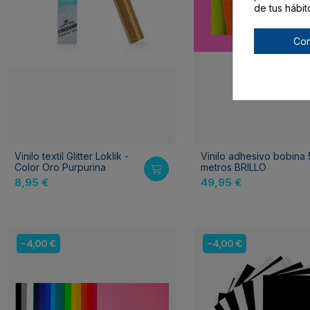
de tus hábit
Con
Vinilo textil Glitter Loklik -
Vinilo adhesivo bobina
Color Oro Purpurina
metros BRILLO
8,95 €
49,95 €
-4,00 €
-4,00 €