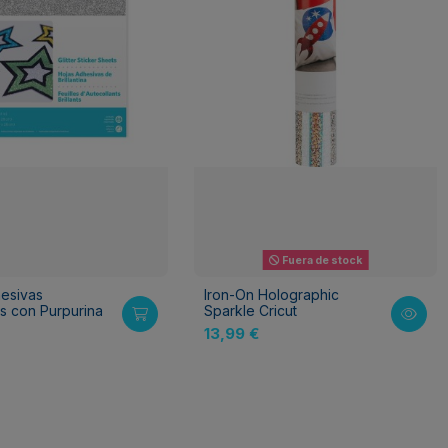
Fuera de stock
esivas
Iron-On Holographic
es con Purpurina
Sparkle Cricut
13,99 €