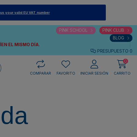
 us your valid EU VAT number
PINK SCHOOL
PINK CLUB
BLOG
VÍEN
EL MISMO DÍA.
PRESUPUESTO
0
0
COMPARAR
FAVORITO
INICIAR SESIÓN
CARRITO
eda