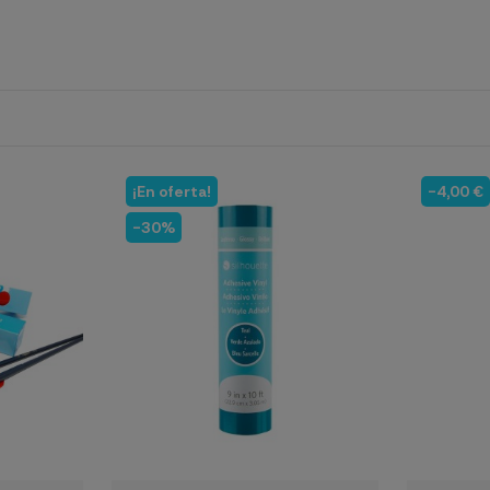
¡En oferta!
-4,00 €
-30%