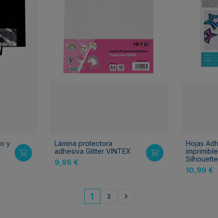
co y
Lámina protectora
Hojas Adh
adhesiva Glitter VINTEX
imprimibl
Silhouette
9,95 €
10,99 €
1
2