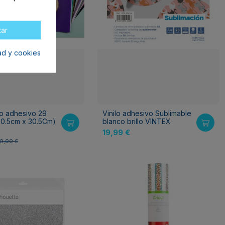
tar
dad y cookies
lo adhesivo 29
Vinilo adhesivo Sublimable
30.5cm x 30.5Cm)
blanco brillo VINTEX
19,99 €
9,00 €