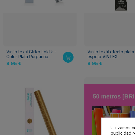
Vinilo textil Glitter Loklik -
Vinilo textil efecto plata
Color Plata Purpurina
espejo VINTEX
8,95 €
8,95 €
Utilizamos c
publicidad r