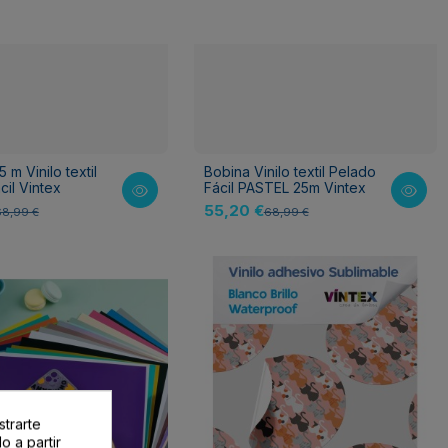
 m Vinilo textil
Bobina Vinilo textil Pelado
cil Vintex
Fácil PASTEL 25m Vintex
55,20 €
68,99 €
68,99 €
strarte
o a partir