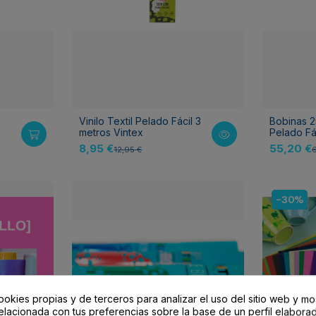
Vinilo Textil Pelado Fácil 3
Bobinas 25
metros Vintex
Pelado Fá
8,95 €
55,20 €
12,95 €
-30%
ookies propias y de terceros para analizar el uso del sitio web y mo
elacionada con tus preferencias sobre la base de un perfil elaborad