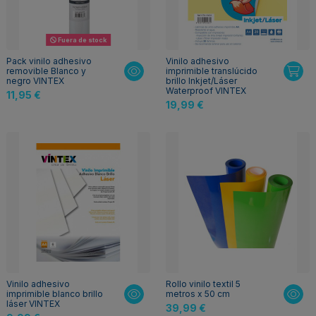
Fuera de stock
Pack vinilo adhesivo
Vinilo adhesivo
removible Blanco y
imprimible translúcido
negro VINTEX
brillo Inkjet/Láser
Waterproof VINTEX
11,95 €
19,99 €
Vinilo adhesivo
Rollo vinilo textil 5
imprimible blanco brillo
metros x 50 cm
láser VINTEX
39,99 €