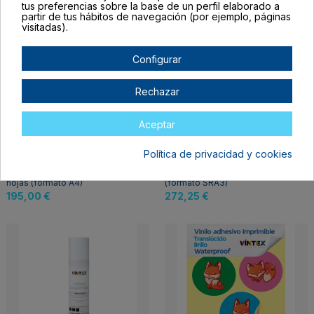
tus preferencias sobre la base de un perfil elaborado a
partir de tus hábitos de navegación (por ejemplo, páginas
visitadas).
Configurar
Rechazar
Aceptar
Fuera de stock
Vinilo Adhesivo
Vinilo Adhesivo
Política de privacidad y cookies
Imprimible Blanco Brillo
Imprimible Blanco Brillo
Inkjet VINTEX Pack 300
láser Pack 250 hojas
hojas (formato A4)
(formato SRA3)
195,00 €
272,25 €