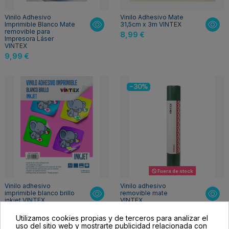
Vinilo Adhesivo
Vinilo Adhesivo Mate
Imprimible Blanco Mate
31,5cm x 3m VINTEX
removible para
8,99 €
Impresora Láser
VINTEX
9,99 €
-30%
Fuera de stock
Vinilo adhesivo
Vinilo adhesivo
imprimible blanco brillo
removible mate
inkjet VINTEX
VINTEX
9,99 €
7,00 €
9,99 €
Utilizamos cookies propias y de terceros para analizar el
uso del sitio web y mostrarte publicidad relacionada con