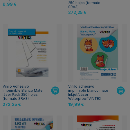
250 hojas (formato
9,99 €
SRA3)
272,25 €
Vinilo Adhesivo
Vinilo adhesivo
Imprimible Blanco Mate
imprimible blanco mate
láser Pack 250 hojas
Inkjet/Láser
(formato SRA3)
Waterproof VINTEX
272,25 €
19,99 €