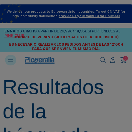
We deliver our products to European Union countries. To get 0% VAT for
intra-community transaction
provide us your valid EU VAT number
ENNVÍOS
GRATIS
A PARTIR DE
29,99€
/
18,95€
SI PERTENECES AL
PINK CLUB
HORARIO DE VERANO (JULIO Y AGOSTO 08:00H-15:00H)
ES NECESARIO REALIZAR LOS PEDIDOS ANTES DE LAS 12:00H
PARA QUE SE ENVÍEN
EL MISMO DÍA.
0
Resultados
de la