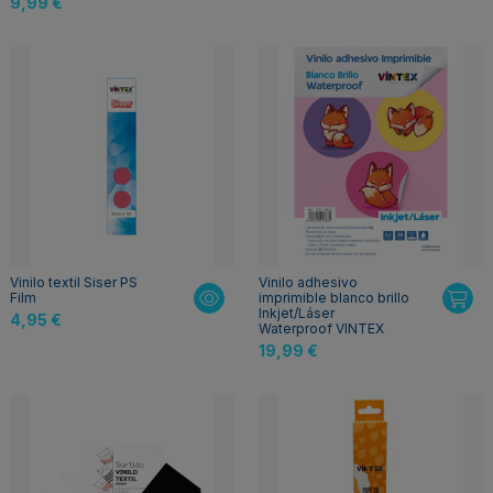
9,99 €
Vinilo textil Siser PS
Vinilo adhesivo
Film
imprimible blanco brillo
Inkjet/Láser
4,95 €
Waterproof VINTEX
19,99 €