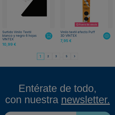
Fuera de stock
Surtido Vinilo Textil
Vinilo textil efecto Puff
blanco y negro 6 hojas
3D VINTEX
VINTEX
7,95 €
10,99 €
1
2
3
…
5
Entérate de todo,
con nuestra
newsletter.