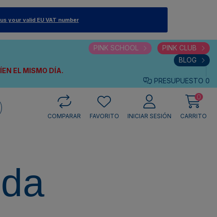
 us your valid EU VAT number
PINK SCHOOL
PINK CLUB
BLOG
VÍEN
EL MISMO DÍA.
PRESUPUESTO
0
0
COMPARAR
FAVORITO
INICIAR SESIÓN
CARRITO
eda