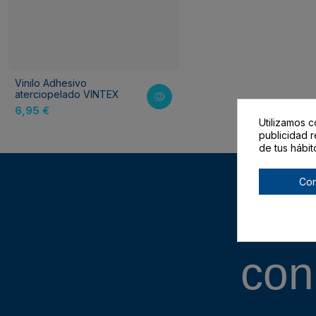
Vinilo Adhesivo
aterciopelado VINTEX
6,95 €
Utilizamos c
publicidad r
de tus hábit
Con
con