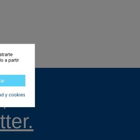
strarte
o a partir
tar
,
dad y cookies
ter.