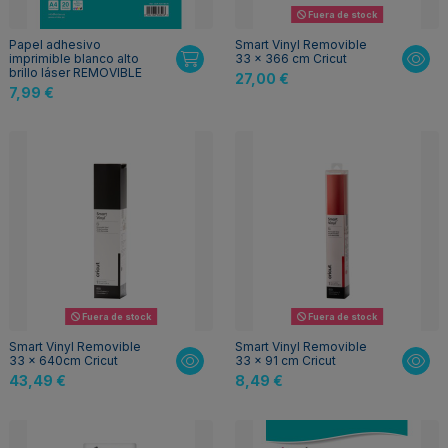
Fuera de stock
Papel adhesivo
Smart Vinyl Removible
imprimible blanco alto
33 x 366 cm Cricut
brillo láser REMOVIBLE
27,00 €
7,99 €
Fuera de stock
Fuera de stock
Smart Vinyl Removible
Smart Vinyl Removible
33 x 640cm Cricut
33 x 91 cm Cricut
43,49 €
8,49 €