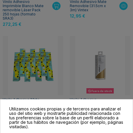
Vinilo Adhesivo
Vinilo Adhesivo Mate
Imprimible Blanco Mate
Removible (31.5cm x
removible Láser Pack
3m) Vintex
250 hojas (formato
12,95 €
SRA3)
272,25 €
Fuera de stock
Vinilo Adhesivo Mate
Vinilo Adhesivo
Removible PASTEL
Removible (1,2M) Cricut
(31.5cm x 3m) Vintex
Joy
Utilizamos cookies propias y de terceros para analizar el
uso del sitio web y mostrarte publicidad relacionada con
12,95 €
9,99 €
tus preferencias sobre la base de un perfil elaborado a
partir de tus hábitos de navegación (por ejemplo, páginas
visitadas).
-4,00 €
-4,00 €