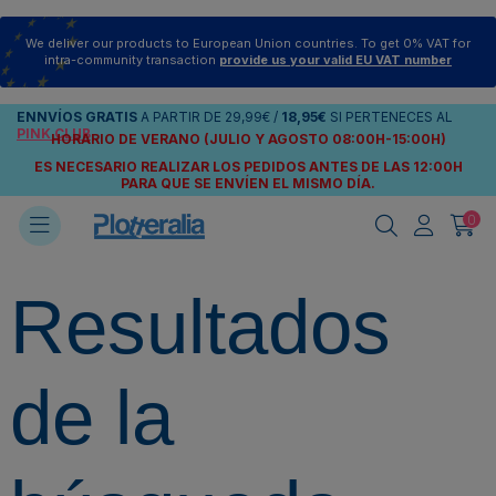
We deliver our products to European Union countries. To get 0% VAT for
intra-community transaction
provide us your valid EU VAT number
ENNVÍOS
GRATIS
A PARTIR DE
29,99€
/
18,95€
SI PERTENECES AL
PINK CLUB
HORARIO DE VERANO (JULIO Y AGOSTO 08:00H-15:00H)
ES NECESARIO REALIZAR LOS PEDIDOS ANTES DE LAS 12:00H
PARA QUE SE ENVÍEN
EL MISMO DÍA.
0
Resultados
de la