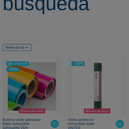
búsqueda
Relevancia
¡En oferta!
-30%
-50%
Fuera de stock
Fuera de stock
Bobina vinilo adhesivo
Vinilo adhesivo
Mate removible
removible mate
Silhouette 25m
VINTEX