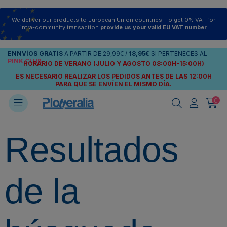
We deliver our products to European Union countries. To get 0% VAT for
intra-community transaction
provide us your valid EU VAT number
ENNVÍOS
GRATIS
A PARTIR DE
29,99€
/
18,95€
SI PERTENECES AL
PINK CLUB
HORARIO DE VERANO (JULIO Y AGOSTO 08:00H-15:00H)
ES NECESARIO REALIZAR LOS PEDIDOS ANTES DE LAS 12:00H
PARA QUE SE ENVÍEN
EL MISMO DÍA.
0
Resultados
de la