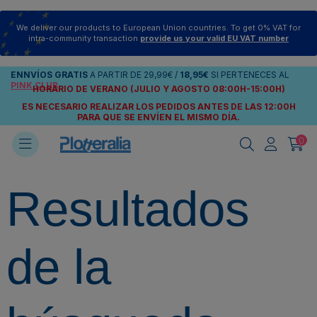
We deliver our products to European Union countries. To get 0% VAT for
intra-community transaction
provide us your valid EU VAT number
ENNVÍOS
GRATIS
A PARTIR DE
29,99€
/
18,95€
SI PERTENECES AL
PINK CLUB
HORARIO DE VERANO (JULIO Y AGOSTO 08:00H-15:00H)
ES NECESARIO REALIZAR LOS PEDIDOS ANTES DE LAS 12:00H
PARA QUE SE ENVÍEN
EL MISMO DÍA.
0
Resultados
de la