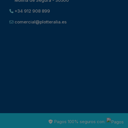
Molina de Segura - 30500
+34 912 908 899
comercial@plotteralia.es
Pagos 100% seguros con: