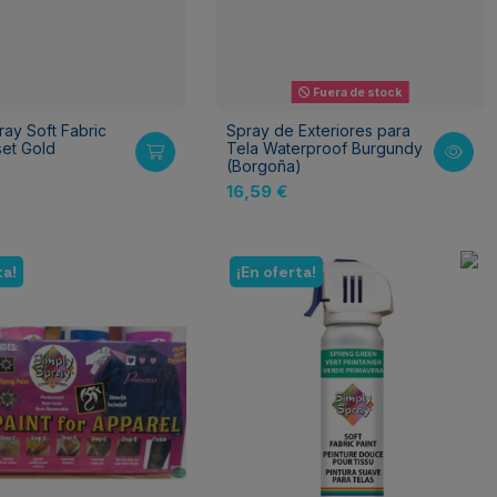
Fuera de stock
ray Soft Fabric
Spray de Exteriores para
set Gold
Tela Waterproof Burgundy
(Borgoña)
16,59 €
ta!
¡En oferta!