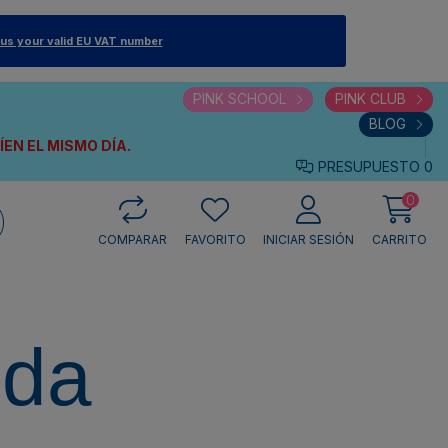
 us your valid EU VAT number
PINK SCHOOL
PINK CLUB
BLOG
VÍEN
EL MISMO DÍA.
PRESUPUESTO
0
0
COMPARAR
FAVORITO
INICIAR SESIÓN
CARRITO
eda