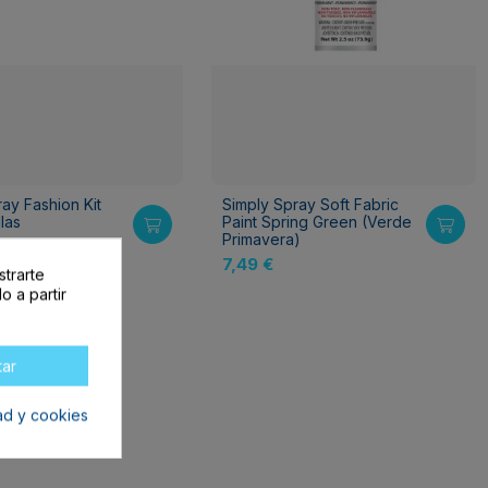
ray Fashion Kit
Simply Spray Soft Fabric
llas
Paint Spring Green (Verde
Primavera)
7,49 €
strarte
o a partir
tar
dad y cookies