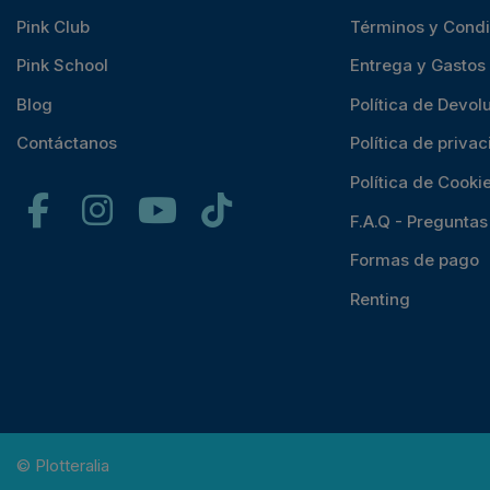
Pink Club
Términos y Cond
Pink School
Entrega y Gastos
Blog
Política de Devol
Contáctanos
Política de priva
Política de Cooki
F.A.Q - Pregunta
Formas de pago
Renting
© Plotteralia