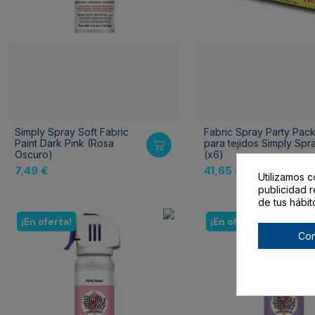
Simply Spray Soft Fabric
Fabric Spray Party Pac
Paint Dark Pink (Rosa
para tejidos Simply Spr
Oscuro)
(x6)
7,49 €
41,65 €
Utilizamos c
publicidad r
de tus hábit
¡En oferta!
¡En oferta!
Con