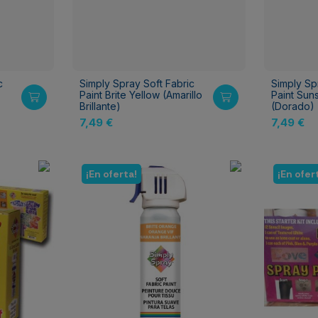
c
Simply Spray Soft Fabric
Simply Sp
Paint Brite Yellow (Amarillo
Paint Sun
Brillante)
(Dorado)
7,49 €
7,49 €
¡En oferta!
¡En ofer