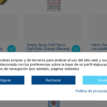
k
Simply Spray Soft Fabric
Fabric Sp
ay
Paint Brite Orange (Naranja
con planti
Brillante)
36,95 €
7,49 €
ookies propias y de terceros para analizar el uso del sitio web y mo
elacionada con tus preferencias sobre la base de un perfil elaborad
os de navegación (por ejemplo, páginas visitadas).
¡En oferta!
figurar
Rechazar
Acep
Política de privaci